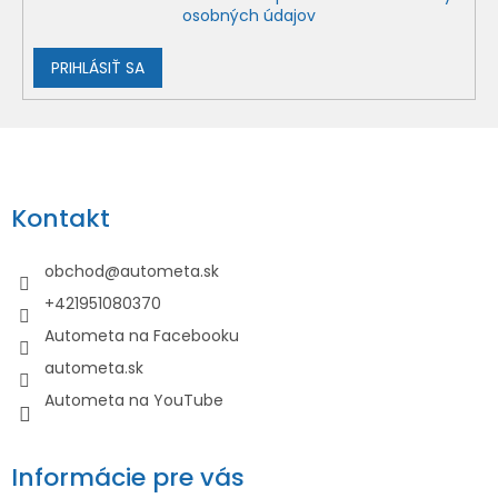
osobných údajov
PRIHLÁSIŤ SA
Z
á
p
Kontakt
ä
t
obchod
@
autometa.sk
i
+421951080370
e
Autometa na Facebooku
autometa.sk
Autometa na YouTube
Informácie pre vás