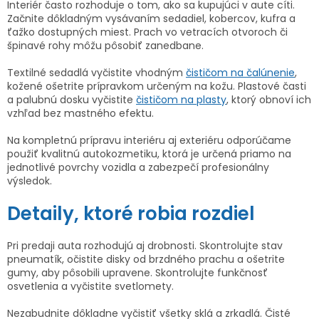
Interiér často rozhoduje o tom, ako sa kupujúci v aute cíti.
Začnite dôkladným vysávaním sedadiel, kobercov, kufra a
ťažko dostupných miest. Prach vo vetracích otvoroch či
špinavé rohy môžu pôsobiť zanedbane.
Textilné sedadlá vyčistite vhodným
čističom na čalúnenie
,
kožené ošetrite prípravkom určeným na kožu. Plastové časti
a palubnú dosku vyčistite
čističom na plasty
, ktorý obnoví ich
vzhľad bez mastného efektu.
Na kompletnú prípravu interiéru aj exteriéru odporúčame
použiť kvalitnú autokozmetiku, ktorá je určená priamo na
jednotlivé povrchy vozidla a zabezpečí profesionálny
výsledok.
Detaily, ktoré robia rozdiel
Pri predaji auta rozhodujú aj drobnosti. Skontrolujte stav
pneumatík, očistite disky od brzdného prachu a ošetrite
gumy, aby pôsobili upravene. Skontrolujte funkčnosť
osvetlenia a vyčistite svetlomety.
Nezabudnite dôkladne vyčistiť všetky sklá a zrkadlá. Čisté