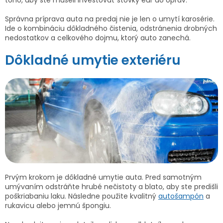
Správna príprava auta na predaj nie je len o umytí karosérie.
Ide o kombináciu dôkladného čistenia, odstránenia drobných
nedostatkov a celkového dojmu, ktorý auto zanechá.
Dôkladné umytie exteriéru
Prvým krokom je dôkladné umytie auta. Pred samotným
umývaním odstráňte hrubé nečistoty a blato, aby ste predišli
poškriabaniu laku. Následne použite kvalitný
autošampón
a
rukavicu alebo jemnú špongiu.