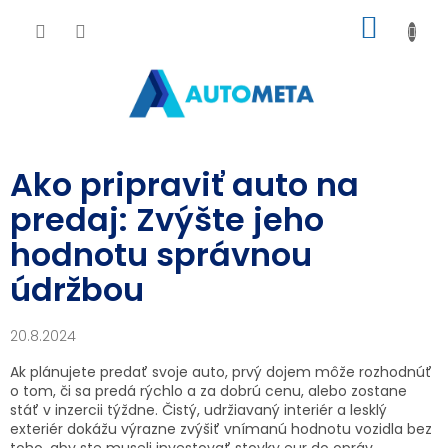
Prejsť
NÁKU
na
obsah
KOŠÍK
Ako pripraviť auto na
predaj: Zvýšte jeho
hodnotu správnou
údržbou
20.8.2024
Ak plánujete predať svoje auto, prvý dojem môže rozhodnúť
o tom, či sa predá rýchlo a za dobrú cenu, alebo zostane
stáť v inzercii týždne. Čistý, udržiavaný interiér a lesklý
exteriér dokážu výrazne zvýšiť vnímanú hodnotu vozidla bez
toho, aby ste museli investovať stovky eur do opráv.