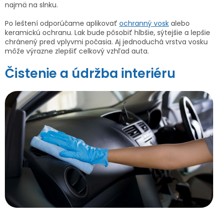
najmä na slnku.
Po leštení odporúčame aplikovať
ochranný vosk
alebo
keramickú ochranu. Lak bude pôsobiť hlbšie, sýtejšie a lepšie
chránený pred vplyvmi počasia. Aj jednoduchá vrstva vosku
môže výrazne zlepšiť celkový vzhľad auta.
Čistenie a údržba interiéru