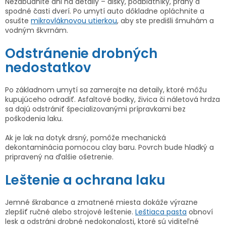
Nezabudnite ani na detaily – disky, podblatníky, prahy a
spodné časti dverí. Po umytí auto dôkladne opláchnite a
osušte
mikrovláknovou utierkou
, aby ste predišli šmuhám a
vodným škvrnám.
Odstránenie drobných
nedostatkov
Po základnom umytí sa zamerajte na detaily, ktoré môžu
kupujúceho odradiť. Asfaltové bodky, živica či náletová hrdza
sa dajú odstrániť špecializovanými prípravkami bez
poškodenia laku.
Ak je lak na dotyk drsný, pomôže mechanická
dekontaminácia pomocou clay baru. Povrch bude hladký a
pripravený na ďalšie ošetrenie.
Leštenie a ochrana laku
Jemné škrabance a zmatnené miesta dokáže výrazne
zlepšiť ručné alebo strojové leštenie.
Leštiaca pasta
obnoví
lesk a odstráni drobné nedokonalosti, ktoré sú viditeľné