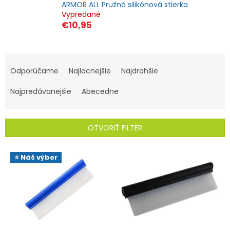
ARMOR ALL Pružná silikónová stierka
Vypredané
€10,95
R
a
Odporúčame
Najlacnejšie
Najdrahšie
d
Najpredávanejšie
Abecedne
e
n
i
OTVORIŤ FILTER
e
V
p
⭐ Náš výber
ý
r
p
o
i
d
s
u
p