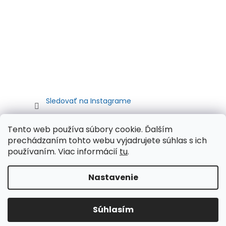
Sledovať na Instagrame
Tento web používa súbory cookie. Ďalším
prechádzaním tohto webu vyjadrujete súhlas s ich
používaním. Viac informácií
tu
.
Nastavenie
Vytvoril Shoptet
Súhlasím
Copyright 2026
Autometa.sk
. Všetky práva vyhradené.