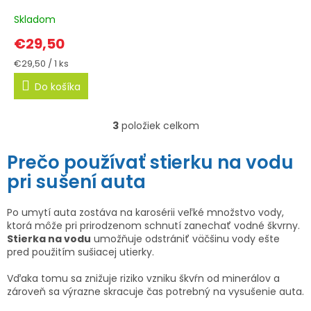
Skladom
€29,50
Jednotková
€29,50 / 1 ks
cena:
Do košíka
3
položiek celkom
O
v
Prečo používať stierku na vodu
l
pri sušení auta
á
d
a
Po umytí auta zostáva na karosérii veľké množstvo vody,
ktorá môže pri prirodzenom schnutí zanechať vodné škvrny.
c
Stierka na vodu
umožňuje odstrániť väčšinu vody ešte
i
pred použitím sušiacej utierky.
e
Vďaka tomu sa znižuje riziko vzniku škvŕn od minerálov a
p
zároveň sa výrazne skracuje čas potrebný na vysušenie auta.
r