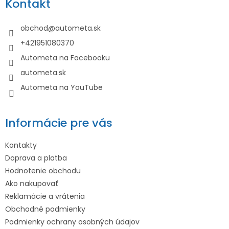
Kontakt
ä
t
obchod
@
autometa.sk
i
+421951080370
e
Autometa na Facebooku
autometa.sk
Autometa na YouTube
Informácie pre vás
Kontakty
Doprava a platba
Hodnotenie obchodu
Ako nakupovať
Reklamácie a vrátenia
Obchodné podmienky
Podmienky ochrany osobných údajov