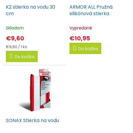
k
r
K2 stierka na vodu 30
ARMOR ALL Pružná
t
o
cm
silikónová stierka
o
d
v
Skladom
Vypredané
u
k
€9,60
€10,95
t
Jednotková
€9,60 / 1 ks
Do košíka
cena:
o
Do košíka
v
SONAX Stierka na vodu