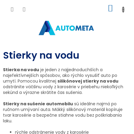
Prejsť
NÁKU
na
obsah
KOŠÍK
Stierky na vodu
Stierka na vodu
je jeden z najjednoduchších a
najefektívnejších spôsobov, ako rýchlo vysušiť auto po
umytí. Pomocou kvalitnej
silikónovej stierky na vodu
odstránite väčšinu vody z karosérie v priebehu niekoľkých
sekúnd a výrazne skrátite čas sušenia.
Stierky na sušenie automobilu
sú ideálne najmä po
ručnom umývaní auta. Mäkký silikónový materiál kopíruje
tvar karosérie a bezpečne stiahne vodu bez poškriabania
laku.
rýchle odstránenie vody z karosérie