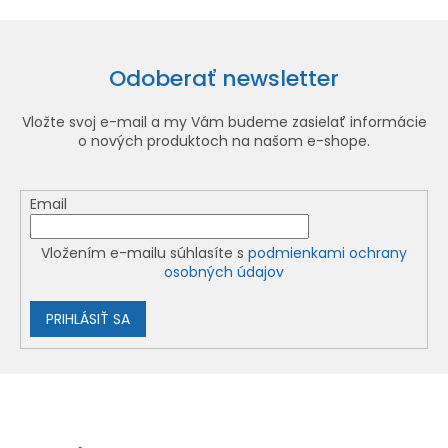
Odoberať newsletter
Vložte svoj e-mail a my Vám budeme zasielať informácie
o nových produktoch na našom e-shope.
Email
Vložením e-mailu súhlasíte s
podmienkami ochrany
osobných údajov
PRIHLÁSIŤ SA
Z
á
p