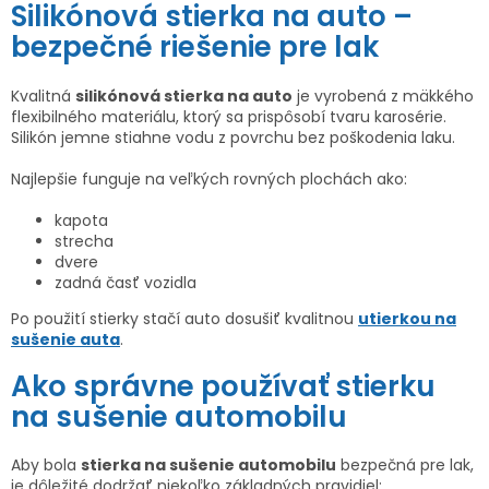
v
Silikónová stierka na auto –
k
bezpečné riešenie pre lak
y
v
Kvalitná
silikónová stierka na auto
je vyrobená z mäkkého
ý
flexibilného materiálu, ktorý sa prispôsobí tvaru karosérie.
p
Silikón jemne stiahne vodu z povrchu bez poškodenia laku.
i
Najlepšie funguje na veľkých rovných plochách ako:
s
u
kapota
strecha
dvere
zadná časť vozidla
Po použití stierky stačí auto dosušiť kvalitnou
utierkou na
sušenie auta
.
Ako správne používať stierku
na sušenie automobilu
Aby bola
stierka na sušenie automobilu
bezpečná pre lak,
je dôležité dodržať niekoľko základných pravidiel: