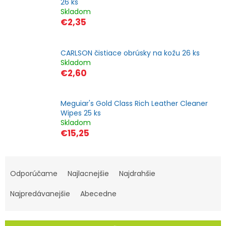
26 ks
Skladom
€2,35
CARLSON čistiace obrúsky na kožu 26 ks
Skladom
€2,60
Meguiar's Gold Class Rich Leather Cleaner
Wipes 25 ks
Skladom
€15,25
R
a
Odporúčame
Najlacnejšie
Najdrahšie
d
Najpredávanejšie
Abecedne
e
n