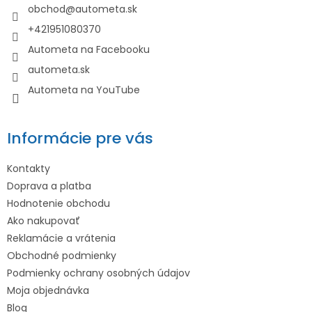
t
obchod
@
autometa.sk
i
+421951080370
e
Autometa na Facebooku
autometa.sk
Autometa na YouTube
Informácie pre vás
Kontakty
Doprava a platba
Hodnotenie obchodu
Ako nakupovať
Reklamácie a vrátenia
Obchodné podmienky
Podmienky ochrany osobných údajov
Moja objednávka
Blog