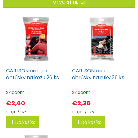
i
OTVORIŤ FILTER
e
V
p
ý
r
p
o
i
d
s
u
p
k
r
CARLSON čistiace
CARLSON čistiace
t
o
obrúsky na kožu 26 ks
obrúsky na ruky 26 ks
o
d
v
Skladom
Skladom
u
k
€2,60
€2,35
t
Jednotková
Jednotková
€0,10 / 1 ks
€0,09 / 1 ks
cena:
cena:
o
Do košíka
Do košíka
v