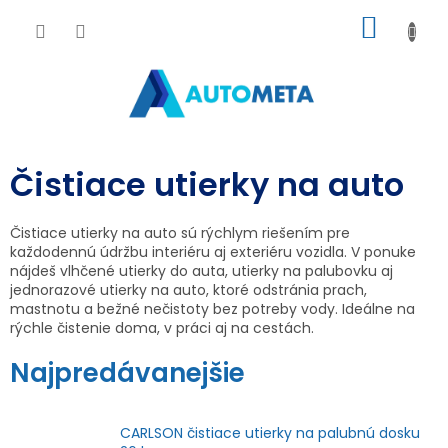
Prejsť
NÁKU
na
obsah
KOŠÍK
Čistiace utierky na auto
Čistiace utierky na auto sú rýchlym riešením pre
každodennú údržbu interiéru aj exteriéru vozidla. V ponuke
nájdeš vlhčené utierky do auta, utierky na palubovku aj
jednorazové utierky na auto, ktoré odstránia prach,
mastnotu a bežné nečistoty bez potreby vody. Ideálne na
rýchle čistenie doma, v práci aj na cestách.
Najpredávanejšie
CARLSON čistiace utierky na palubnú dosku