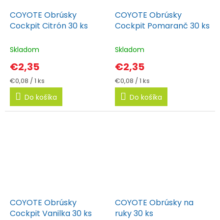
COYOTE Obrúsky
COYOTE Obrúsky
Cockpit Citrón 30 ks
Cockpit Pomaranč 30 ks
Skladom
Skladom
€2,35
€2,35
Jednotková
Jednotková
€0,08 / 1 ks
€0,08 / 1 ks
cena:
cena:
Do košíka
Do košíka
COYOTE Obrúsky
COYOTE Obrúsky na
Cockpit Vanilka 30 ks
ruky 30 ks