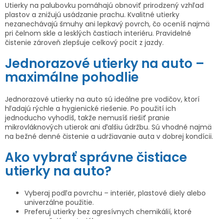
Utierky na palubovku pomáhajú obnoviť prirodzený vzhľad
plastov a znižujú usádzanie prachu. Kvalitné utierky
nezanechávajú šmuhy ani lepkavý povrch, čo oceníš najmä
pri čelnom skle a lesklých častiach interiéru. Pravidelné
čistenie zároveň zlepšuje celkový pocit z jazdy.
Jednorazové utierky na auto –
maximálne pohodlie
Jednorazové utierky na auto sú ideálne pre vodičov, ktorí
hľadajú rýchle a hygienické riešenie. Po použití ich
jednoducho vyhodíš, takže nemusíš riešiť pranie
mikrovláknových utierok ani ďalšiu údržbu. Sú vhodné najmä
na bežné denné čistenie a udržiavanie auta v dobrej kondícii.
Ako vybrať správne čistiace
utierky na auto?
Vyberaj podľa povrchu – interiér, plastové diely alebo
univerzálne použitie.
Preferuj utierky bez agresívnych chemikálií, ktoré