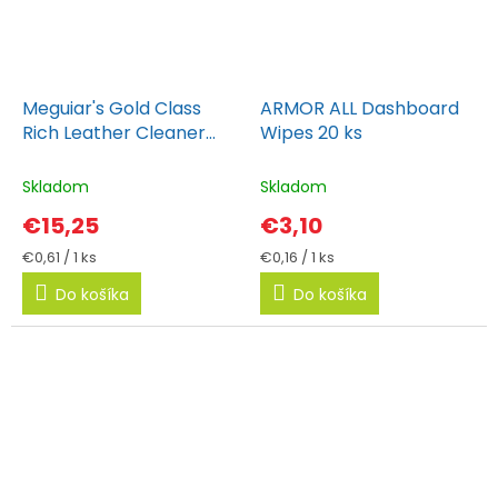
Meguiar's Gold Class
ARMOR ALL Dashboard
Rich Leather Cleaner
Wipes 20 ks
Wipes 25 ks
Skladom
Skladom
€15,25
€3,10
Jednotková
Jednotková
€0,61 / 1 ks
€0,16 / 1 ks
cena:
cena:
Do košíka
Do košíka