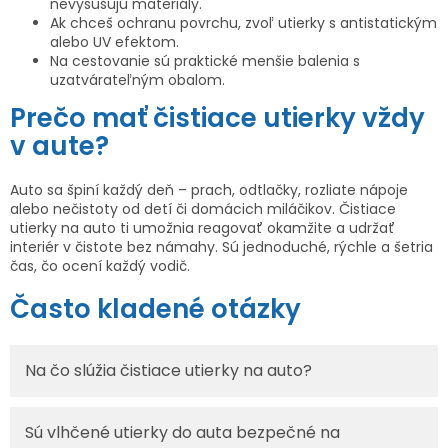
nevysušujú materiály.
Ak chceš ochranu povrchu, zvoľ utierky s antistatickým
alebo UV efektom.
Na cestovanie sú praktické menšie balenia s
uzatvárateľným obalom.
Prečo mať čistiace utierky vždy
v aute?
Auto sa špiní každý deň – prach, odtlačky, rozliate nápoje
alebo nečistoty od detí či domácich miláčikov. Čistiace
utierky na auto ti umožnia reagovať okamžite a udržať
interiér v čistote bez námahy. Sú jednoduché, rýchle a šetria
čas, čo ocení každý vodič.
Často kladené otázky
Na čo slúžia čistiace utierky na auto?
Sú vlhčené utierky do auta bezpečné na