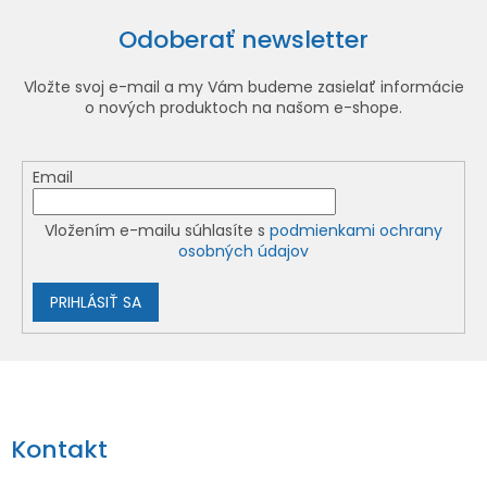
Odoberať newsletter
Vložte svoj e-mail a my Vám budeme zasielať informácie
o nových produktoch na našom e-shope.
Email
Vložením e-mailu súhlasíte s
podmienkami ochrany
osobných údajov
PRIHLÁSIŤ SA
Z
á
p
Kontakt
ä