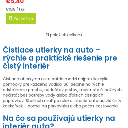
€5,40
Jednotková
€0,18 / 1 ks
cena:
Do košíka
11
položiek celkom
O
v
Čistiace utierky na auto –
l
rýchle a praktické riešenie pre
á
čistý interiér
d
a
c
Čistiace utierky na auto patria medzi najpraktickejšie
pomôcky pre každého vodiča. Sú ideálne na rýchle
i
odstránenie prachu, odtlačkov prstov, mastnoty či bežných
e
nečistôt bez potreby vody alebo ďalších čistiacich
p
prípravkov. Stačí ich mať po ruke a interiér auta udržíš čistý
r
kdekoľvek – doma, na parkovisku alebo počas cestovania.
v
Na čo sa používajú utierky na
k
interiér auta?
y