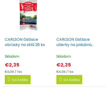
CARLSON čistiace
CARLSON čistiace
obrúsky na sklá 26 ks
utierky na palubnú
dosku 26 ks
Skladom
Skladom
€2,35
€2,35
Jednotková
Jednotková
€0,09 / 1 ks
€0,09 / 1 ks
cena:
cena:
Do košíka
Do košíka