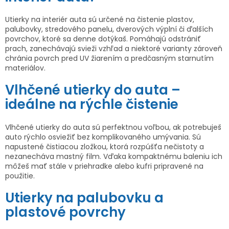
v
Utierky na interiér auta sú určené na čistenie plastov,
ý
palubovky, stredového panelu, dverových výplní či ďalších
p
povrchov, ktoré sa denne dotýkaš. Pomáhajú odstrániť
i
prach, zanechávajú svieži vzhľad a niektoré varianty zároveň
s
chránia povrch pred UV žiarením a predčasným starnutím
materiálov.
u
Vlhčené utierky do auta –
ideálne na rýchle čistenie
Vlhčené utierky do auta sú perfektnou voľbou, ak potrebuješ
auto rýchlo osviežiť bez komplikovaného umývania. Sú
napustené čistiacou zložkou, ktorá rozpúšťa nečistoty a
nezanecháva mastný film. Vďaka kompaktnému baleniu ich
môžeš mať stále v priehradke alebo kufri pripravené na
použitie.
Utierky na palubovku a
plastové povrchy