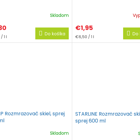
Skladom
Vy
30
€1,95
Do košíka
Do 
tková
Jednotková
 1 l
€6,50 / 1 l
cena:
P Rozmrazovač skiel, sprej
STARLINE Rozmrazovač ski
ml
sprej 600 ml
Skladom