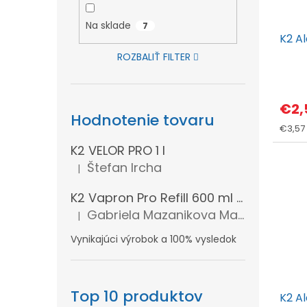
o
r
d
o
Na sklade
7
K2 A
u
d
ROZBALIŤ FILTER
k
u
t
k
Priem
o
hodn
t
€2,
produ
v
Hodnotenie tovaru
o
je
Jedno
€3,57 /
5,0
v
cena:
K2 VELOR PRO 1 l
z
5
Štefan Ircha
|
Hodnotenie produktu je 5 z 5 hviezdičiek.
hviezd
K2 Vapron Pro Refill 600 ml - Náhradná náplň
Gabriela Mazanikova Mazanikova
|
Hodnotenie produktu je 5 z 5 hviezdičiek.
Vynikajúci výrobok a 100% vysledok
Top 10 produktov
K2 A