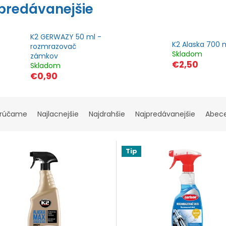
predávanejšie
K2 GERWAZY 50 ml -
K2 Alaska 700 
rozmrazovač
Skladom
zámkov
€2,50
Skladom
€0,90
rúčame
Najlacnejšie
Najdrahšie
Najpredávanejšie
Abec
Tip