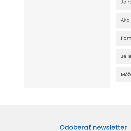
Je r
Ako 
Pomô
Je l
Môže
Odoberať newsletter