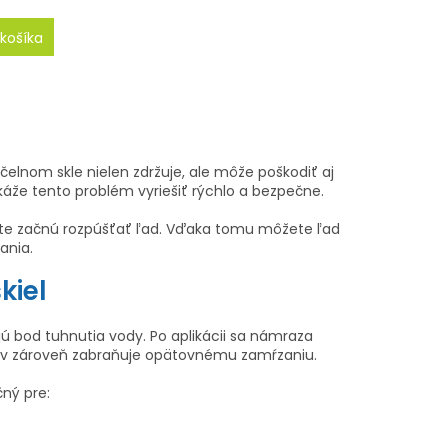
košíka
elnom skle nielen zdržuje, ale môže poškodiť aj
áže tento problém vyriešiť rýchlo a bezpečne.
žite začnú rozpúšťať ľad. Vďaka tomu môžete ľad
ania.
kiel
jú bod tuhnutia vody. Po aplikácii sa námraza
vkov zároveň zabraňuje opätovnému zamŕzaniu.
čný pre: