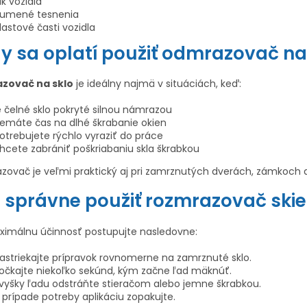
ý
ak vozidla
umené tesnenia
p
lastové časti vozidla
i
y sa oplatí použiť odmrazovač na
s
u
zovač na sklo
je ideálny najmä v situáciách, keď:
e čelné sklo pokryté silnou námrazou
emáte čas na dlhé škrabanie okien
otrebujete rýchlo vyraziť do práce
hcete zabrániť poškriabaniu skla škrabkou
zovač je veľmi praktický aj pri zamrznutých dverách, zámkoch 
 správne použiť rozmrazovač skie
ximálnu účinnosť postupujte nasledovne:
astriekajte prípravok rovnomerne na zamrznuté sklo.
očkajte niekoľko sekúnd, kým začne ľad mäknúť.
vyšky ľadu odstráňte stieračom alebo jemne škrabkou.
 prípade potreby aplikáciu zopakujte.