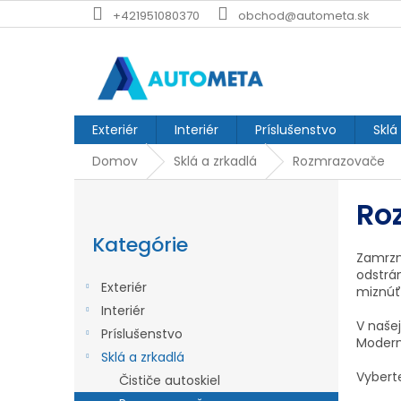
Prejsť
+421951080370
obchod@autometa.sk
na
obsah
Exteriér
Interiér
Príslušenstvo
Sklá
Domov
Sklá a zrkadlá
Rozmrazovače
B
Ro
o
Preskočiť
č
kategórie
Kategórie
Zamrzn
n
odstrán
ý
Exteriér
miznúť
p
Interiér
V naše
Príslušenstvo
a
Moder
Sklá a zrkadlá
n
Vyberte
Čističe autoskiel
e