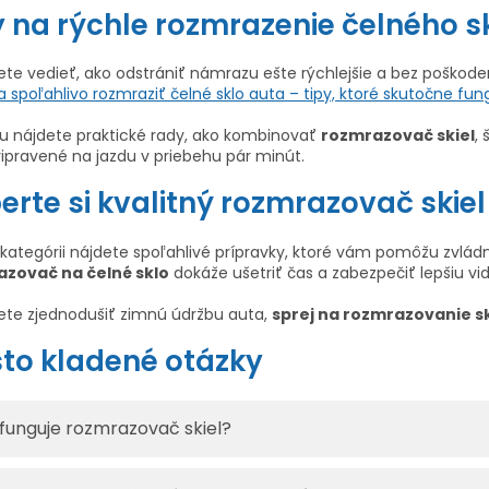
y na rýchle rozmrazenie čelného s
te vedieť, ako odstrániť námrazu ešte rýchlejšie a bez poškoden
a spoľahlivo rozmraziť čelné sklo auta – tipy, ktoré skutočne fun
ku nájdete praktické rady, ako kombinovať
rozmrazovač skiel
,
ripravené na jazdu v priebehu pár minút.
erte si kvalitný rozmrazovač skiel
 kategórii nájdete spoľahlivé prípravky, ktoré vám pomôžu zvlád
zovač na čelné sklo
dokáže ušetriť čas a zabezpečiť lepšiu vi
ete zjednodušiť zimnú údržbu auta,
sprej na rozmrazovanie sk
to kladené otázky
funguje rozmrazovač skiel?