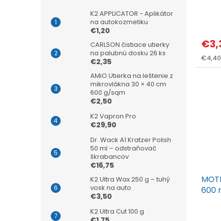
K2 APPLICATOR - Aplikátor
na autokozmetiku
€1,20
€3,
CARLSON čistiace utierky
na palubnú dosku 26 ks
Jedno
€4,40 /
€2,35
cena:
AMiO Utierka na leštenie z
mikrovlákna 30 × 40 cm
600 g/sqm
€2,50
K2 Vapron Pro
€29,90
Dr. Wack A1 Kratzer Polish
50 ml – odstraňovač
škrabancov
€16,75
MOTI
K2 Ultra Wax 250 g – tuhý
vosk na auto
600 
€3,50
K2 Ultra Cut 100 g
€1,75