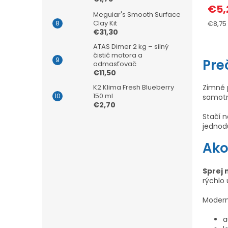
€5,
Meguiar's Smooth Surface
Clay Kit
Jedno
€8,75 /
€31,30
cena:
ATAS Dimer 2 kg – silný
čistič motora a
Pre
odmasťovač
€11,50
K2 Klima Fresh Blueberry
Zimné p
150 ml
samotn
€2,70
Stačí 
jednodu
Ako
Sprej 
rýchlo
Moder
a