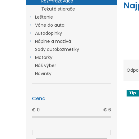
Rozmrazovače
l
Naj
Tekuté stierače
Leštenie
Vône do auta
Autodoplnky
Náplne a mazivá
Sady autokozmetiky
Motorky
R
Náš výber
a
Odpo
Novinky
d
e
V
Tip
n
ý
Cena
i
p
€
0
€
6
e
i
p
s
r
p