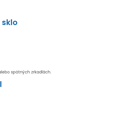
 sklo
alebo spätných zrkadlách.
l