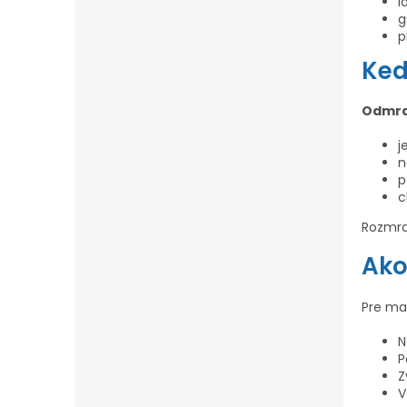
l
g
p
Ked
Odmra
j
n
p
c
Rozmra
Ako
Pre ma
N
P
Z
V