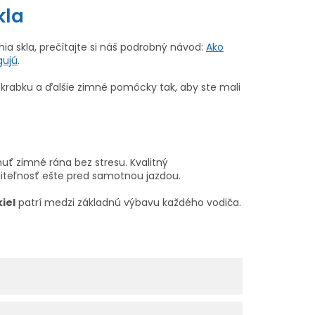
kla
ia skla, prečítajte si náš podrobný návod:
Ako
gujú
.
 škrabku a ďalšie zimné pomôcky tak, aby ste mali
nuť zimné rána bez stresu. Kvalitný
diteľnosť ešte pred samotnou jazdou.
iel
patrí medzi základnú výbavu každého vodiča.