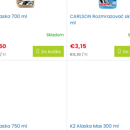
laska 700 ml
CARLSON Rozmrazovač ski
ml
Skladom
erné
otenie
50
€3,15
ktu
Do košíka
Do 
tková
Jednotková
 1 l
€6,30 / 1 l
cena:
ičiek.
laska 750 ml
K2 Alaska Max 300 ml