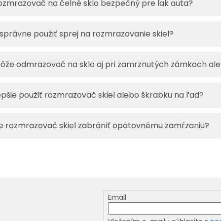
ozmrazovač na čelné sklo bezpečný pre lak auta?
správne použiť sprej na rozmrazovanie skiel?
že odmrazovač na sklo aj pri zamrznutých zámkoch al
epšie použiť rozmrazovač skiel alebo škrabku na ľad?
 rozmrazovač skiel zabrániť opätovnému zamŕzaniu?
Email