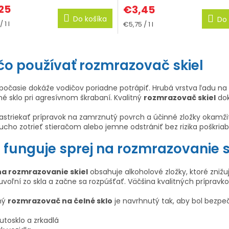
25
€3,45
Do košíka
Do 
tková
Jednotková
 1 l
€5,75 / 1 l
cena:
O
v
čo používať rozmrazovač skiel
l
á
očasie dokáže vodičov poriadne potrápiť. Hrubá vrstva ľadu na č
d
é sklo pri agresívnom škrabaní. Kvalitný
rozmrazovač skiel
dok
a
nastriekať prípravok na zamrznutý povrch a účinné zložky okam
c
cho zotrieť stieračom alebo jemne odstrániť bez rizika poškriab
i
e
 funguje sprej na rozmrazovanie s
p
r
na rozmrazovanie skiel
obsahuje alkoholové zložky, ktoré znižu
v
 uvoľní zo skla a začne sa rozpúšťať. Väčšina kvalitných prípra
k
ný
rozmrazovač na čelné sklo
je navrhnutý tak, aby bol bezpe
y
v
utosklo a zrkadlá