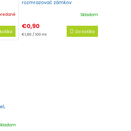
rozmrazovač zámkov
predané
Skladom
€0,90
košíka
Do košíka
Jednotková
€1,80 / 100 ml
cena:
el,
Skladom