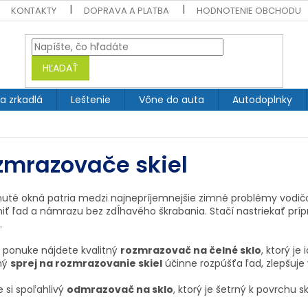
KONTAKTY
DOPRAVA A PLATBA
HODNOTENIE OBCHODU
HĽADAŤ
 a zrkadlá
Leštenie
Vône do auta
Autodoplnky
zmrazovače skiel
uté okná patria medzi najnepríjemnejšie zimné problémy vodič
iť ľad a námrazu bez zdĺhavého škrabania. Stačí nastriekať prí
.
j ponuke nájdete kvalitný
rozmrazovač na čelné sklo
, ktorý j
ný
sprej na rozmrazovanie skiel
účinne rozpúšťa ľad, zlepšuje 
 si spoľahlivý
odmrazovač na sklo
, ktorý je šetrný k povrchu 