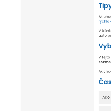
Tip
Ak chce
rýchlo 
V člán
auto p
Vyb
V tejto
rozmra
Ak chc
Čas
Ako 