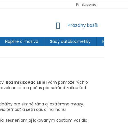
AKO NAKUPOVAŤ
REKLAMÁCIE A VRÁTENIA
Prihlásenie
OBCHODNÉ
NÁKUPNÝ
Prázdny košík
KOŠÍK
Náplne a mazivá
Sady autokozmetiky
Motorky
ov.
Rozmrazovač skiel
vám pomôže rýchlo
pravok na sklo a počas pár sekúnd začne ľad
e ideálny pre zimné rána aj extrémne mrazy.
viditeľnosť a šetrí čas aj námahu.
skla, tesneniam aj lakovaným častiam vozidla.