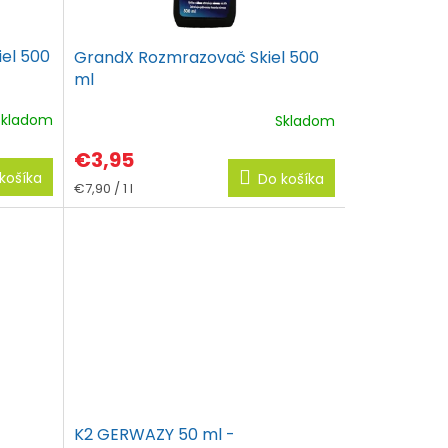
el 500
GrandX Rozmrazovač Skiel 500
ml
Skladom
Skladom
€3,95
košíka
Do košíka
Jednotková
€7,90 / 1 l
cena:
K2 GERWAZY 50 ml -