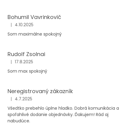
Bohumil Vavrinkovič
|
4.10.2025
Hodnotenie obchodu je 5 z 5 hviezdičiek.
Som maximálne spokojný
Rudolf Zsolnai
|
17.8.2025
Hodnotenie obchodu je 5 z 5 hviezdičiek.
Som max spokojný
Neregistrovaný zákazník
|
4.7.2025
Hodnotenie obchodu je 5 z 5 hviezdičiek.
Všedtko prebehlo úplne hladko. Dobrá komunikácia a
spoľahlivé dodanie objednávky. Ďakujem! Rád aj
nabudúce.