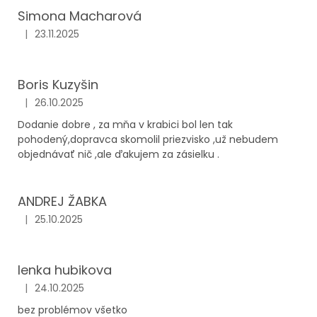
Simona Macharová
|
23.11.2025
Hodnotenie obchodu je 5 z 5 hviezdičiek.
Boris Kuzyšin
|
26.10.2025
Hodnotenie obchodu je 5 z 5 hviezdičiek.
Dodanie dobre , za mňa v krabici bol len tak
pohodený,dopravca skomolil priezvisko ,už nebudem
objednávať nič ,ale ďakujem za zásielku .
ANDREJ ŽABKA
|
25.10.2025
Hodnotenie obchodu je 5 z 5 hviezdičiek.
lenka hubikova
|
24.10.2025
Hodnotenie obchodu je 5 z 5 hviezdičiek.
bez problémov všetko