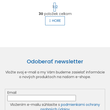
S
1
2
t
r
30
položiek celkom
O
á
HORE
n
v
k
l
o
á
v
a
d
n
a
i
e
c
i
Odoberať newsletter
e
p
Vložte svoj e-mail a my Vám budeme zasielať informácie
r
o nových produktoch na našom e-shope.
v
k
y
Email
v
ý
Vložením e-mailu súhlasíte s
podmienkami ochrany
osobných údajov