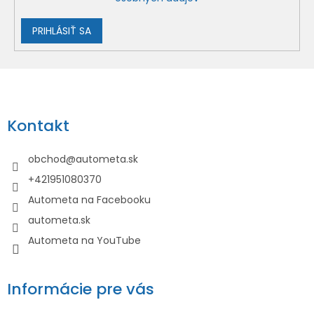
p
i
PRIHLÁSIŤ SA
s
u
Z
á
p
Kontakt
ä
t
obchod
@
autometa.sk
i
+421951080370
e
Autometa na Facebooku
autometa.sk
Autometa na YouTube
Informácie pre vás