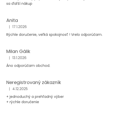
sa ďaľší nákup
Anita
|
17.1.2026
Hodnotenie obchodu je 5 z 5 hviezdičiek.
Rýchle doručenie, veľká spokojnosť ! Vrelo odporúčam.
Milan Gálik
|
13.1.2026
Hodnotenie obchodu je 5 z 5 hviezdičiek.
Áno odporúčam obchod.
Neregistrovaný zákazník
|
4.12.2025
Hodnotenie obchodu je 5 z 5 hviezdičiek.
+ jednoduchý a prehľadný výber
+ rýchle doručenie