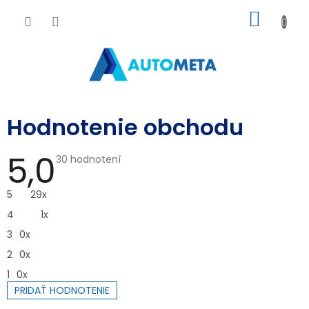
Prejsť
NÁKU
na
obsah
KOŠÍK
Hodnotenie obchodu
5,0
Priemerné
30 hodnotení
hodnotenie
obchodu
je
5
29x
5,0
z
4
1x
5
hviezdičiek.
3
0x
2
0x
1
0x
PRIDAŤ HODNOTENIE
V