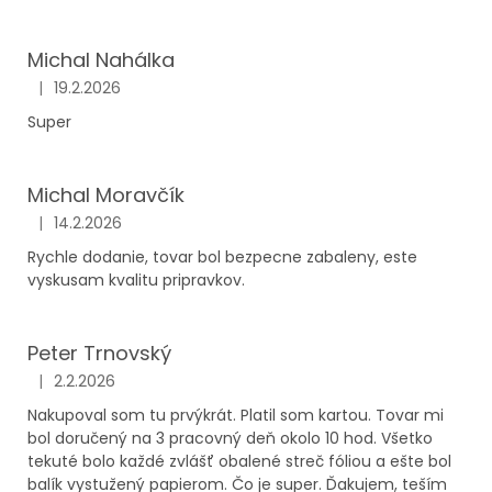
Michal Nahálka
|
19.2.2026
Hodnotenie obchodu je 5 z 5 hviezdičiek.
Super
Michal Moravčík
|
14.2.2026
Hodnotenie obchodu je 5 z 5 hviezdičiek.
Rychle dodanie, tovar bol bezpecne zabaleny, este
vyskusam kvalitu pripravkov.
Peter Trnovský
|
2.2.2026
Hodnotenie obchodu je 5 z 5 hviezdičiek.
Nakupoval som tu prvýkrát. Platil som kartou. Tovar mi
bol doručený na 3 pracovný deň okolo 10 hod. Všetko
tekuté bolo každé zvlášť obalené streč fóliou a ešte bol
balík vystužený papierom. Čo je super. Ďakujem, teším