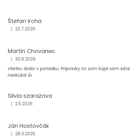
ý
p
Štefan Ircha
i
|
23.7.2026
Hodnotenie obchodu je 5 z 5 hviezdičiek.
s
h
o
Martin Chovanec
d
|
30.6.2026
Hodnotenie obchodu je 5 z 5 hviezdičiek.
n
Všetko došlo v poriadku .Pripravky čo som kúpil som ešte
neskúšal 👍
o
t
e
Silvia szarazova
n
|
2.5.2026
Hodnotenie obchodu je 5 z 5 hviezdičiek.
í
Ján Hostovčák
|
28.3.2026
Hodnotenie obchodu je 5 z 5 hviezdičiek.