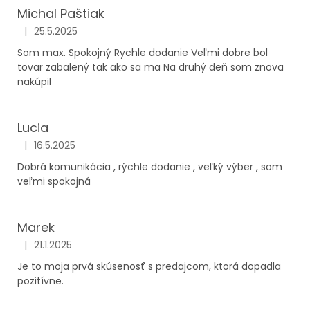
Michal Paštiak
|
25.5.2025
Hodnotenie obchodu je 5 z 5 hviezdičiek.
Som max. Spokojný Rychle dodanie Veľmi dobre bol
tovar zabalený tak ako sa ma Na druhý deň som znova
nakúpil
Lucia
|
16.5.2025
Hodnotenie obchodu je 5 z 5 hviezdičiek.
Dobrá komunikácia , rýchle dodanie , veľký výber , som
veľmi spokojná
Marek
|
21.1.2025
Hodnotenie obchodu je 5 z 5 hviezdičiek.
Je to moja prvá skúsenosť s predajcom, ktorá dopadla
pozitívne.