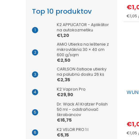
€1,
Top 10 produktov
Jedno
€1,05 /
cena:
K2 APPLICATOR - Aplikátor
na autokozmetiku
€1,20
AMiO Utierka na leštenie z
mikrovlákna 30 × 40 cm
600 g/sqm
€2,50
CARLSON čistiace utierky
na palubnú dosku 26 ks
€2,35
K2 Vapron Pro
WUN
€29,90
Dr. Wack A1 Kratzer Polish
50 ml – odstraňovač
škrabancov
€16,75
€1,
K2 VELOR PRO 1 l
Jedno
€1,05 /
€5,15
cena: