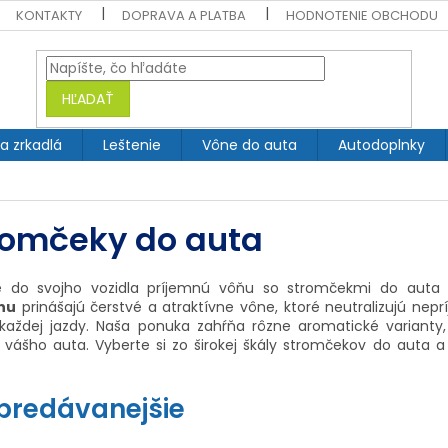
KONTAKTY
DOPRAVA A PLATBA
HODNOTENIE OBCHODU
HĽADAŤ
 a zrkadlá
Leštenie
Vône do auta
Autodoplnky
romčeky do auta
te do svojho vozidla príjemnú vôňu so stromčekmi do aut
hu
prinášajú čerstvé a atraktívne vône, ktoré neutralizujú ne
každej jazdy. Naša ponuka zahŕňa rôzne aromatické varianty,
ér vášho auta. Vyberte si zo širokej škály stromčekov do auta 
predávanejšie