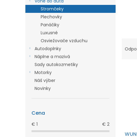
Vône do auta
l
Stromčeky
Plechovky
Panáčiky
Luxusné
R
Osviežovače vzduchu
Autodoplnky
a
Odpo
Náplne a mazivá
d
Sady autokozmetiky
e
V
Motorky
n
ý
Náš výber
i
p
Novinky
e
i
p
s
r
p
Cena
o
r
€
1
€
2
d
o
WUND
u