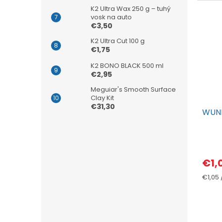
K2 Ultra Wax 250 g – tuhý
vosk na auto
€3,50
K2 Ultra Cut 100 g
€1,75
K2 BONO BLACK 500 ml
€2,95
Meguiar's Smooth Surface
Clay Kit
€31,30
WUND
€1,
Jedno
€1,05 /
cena: