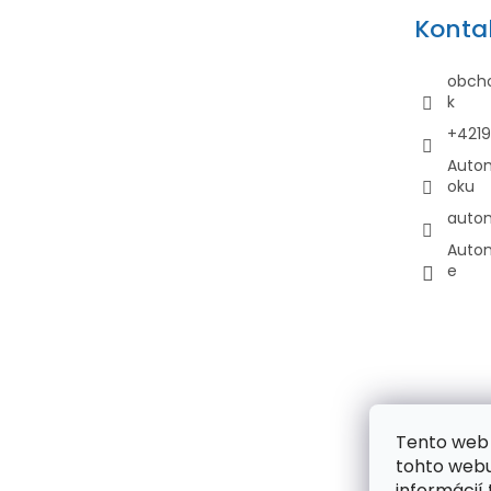
ä
Konta
t
i
obch
e
k
+421
Auto
oku
auto
Auto
e
Tento web 
tohto webu
informácií