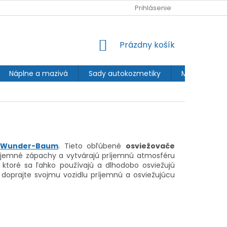
AKO NAKUPOVAŤ
REKLAMÁCIE A VRÁTENIA
Prihlásenie
OBCHODNÉ
NÁKUPNÝ
Prázdny košík
KOŠÍK
Náplne a mazivá
Sady autokozmetiky
Motorky
a
Wunder-Baum
. Tieto obľúbené
osviežovače
príjemné zápachy a vytvárajú príjemnú atmosféru
 ktoré sa ľahko používajú a dlhodobo osviežujú
a doprajte svojmu vozidlu príjemnú a osviežujúcu