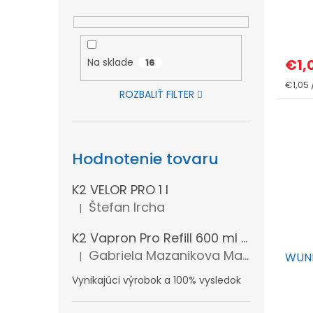
d
k
u
t
k
o
t
Na sklade
€1,
16
v
o
Jedno
€1,05 /
v
ROZBALIŤ FILTER
cena:
Hodnotenie tovaru
K2 VELOR PRO 1 l
Štefan Ircha
|
Hodnotenie produktu je 5 z 5 hviezdičiek.
K2 Vapron Pro Refill 600 ml - Náhradná náplň
Gabriela Mazanikova Mazanikova
WUN
|
Hodnotenie produktu je 5 z 5 hviezdičiek.
Vynikajúci výrobok a 100% vysledok