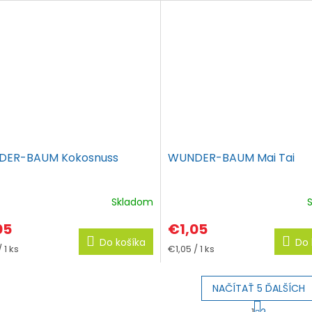
ER-BAUM Kokosnuss
WUNDER-BAUM Mai Tai
Skladom
05
€1,05
Do košíka
Do 
tková
Jednotková
 1 ks
€1,05 / 1 ks
cena:
NAČÍTAŤ 5 ĎALŠÍCH
S