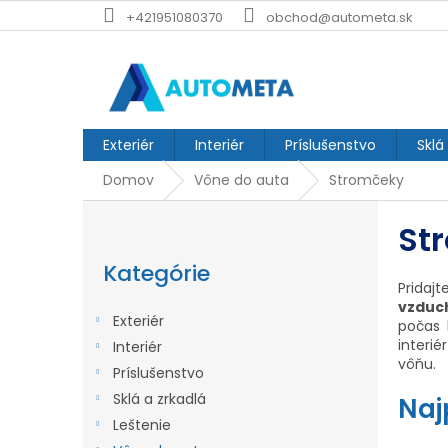
Prejsť
+421951080370
obchod@autometa.sk
na
obsah
Exteriér
Interiér
Príslušenstvo
Sklá
Domov
Vône do auta
Stromčeky
B
St
o
Preskočiť
č
kategórie
Kategórie
Pridaj
n
vzduc
ý
Exteriér
počas 
interi
p
Interiér
vôňu.
Príslušenstvo
a
Sklá a zrkadlá
Naj
n
Leštenie
e