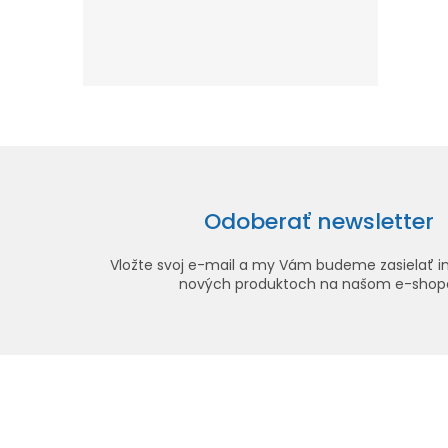
Odoberať newsletter
Vložte svoj e-mail a my Vám budeme zasielať i
nových produktoch na našom e-shop
Z
á
p