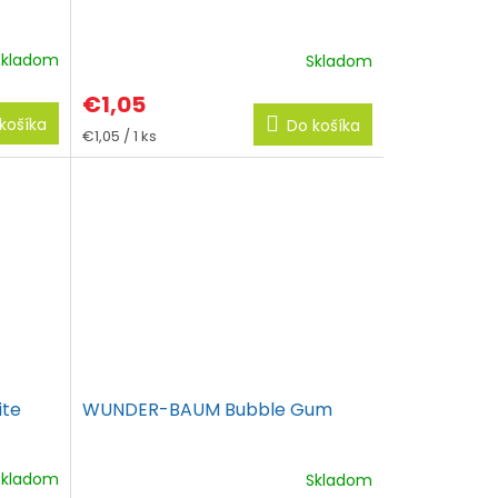
Skladom
Skladom
€1,05
košíka
Do košíka
Jednotková
€1,05 / 1 ks
cena:
ite
WUNDER-BAUM Bubble Gum
Skladom
Skladom