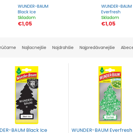
WUNDER-BAUM
WUNDER-BAUM
Black Ice
Everfresh
Skladom
Skladom
€1,05
€1,05
rúčame
Najlacnejšie
Najdrahšie
Najpredávanejšie
Abec
ER-BAUM Black Ice
WUNDER-BAUM Everfresh