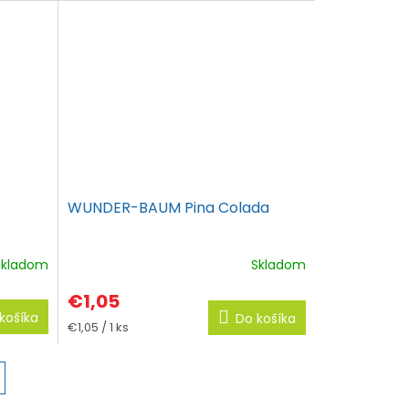
WUNDER-BAUM Pina Colada
Skladom
Skladom
€1,05
košíka
Do košíka
Jednotková
€1,05 / 1 ks
cena: