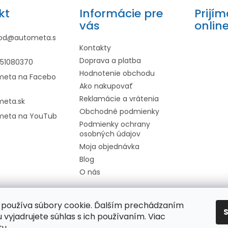
u
kt
Informácie pre
Prijí
vás
onlin
od
@
autometa.s
Kontakty
Doprava a platba
951080370
Hodnotenie obchodu
meta na Facebo
Ako nakupovať
Reklamácie a vrátenia
meta.sk
Obchodné podmienky
meta na YouTub
Podmienky ochrany
osobných údajov
Moja objednávka
Blog
O nás
používa súbory cookie. Ďalším prechádzaním
 vyjadrujete súhlas s ich používaním. Viac
tu
.