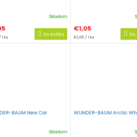
Skladom
05
€1,05
Do košíka
Do 
tková
Jednotková
 1 ks
€1,05 / 1 ks
cena:
DER-BAUM New Car
WUNDER-BAUM Arctic Wh
Skladom