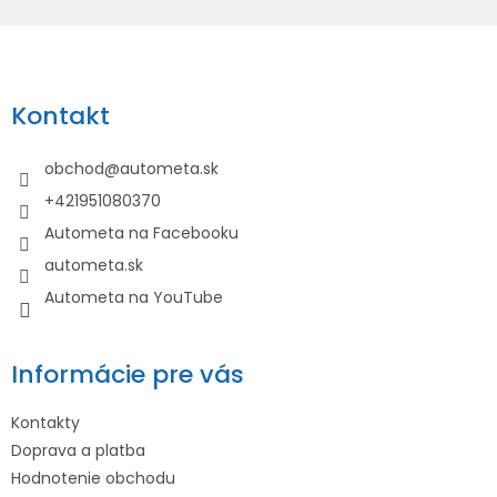
Z
á
p
Kontakt
ä
t
obchod
@
autometa.sk
i
+421951080370
e
Autometa na Facebooku
autometa.sk
Autometa na YouTube
Informácie pre vás
Kontakty
Doprava a platba
Hodnotenie obchodu