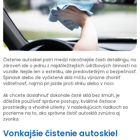
Čistenie autoskiel patrí medzi náročnejšie časti detailingu, no
zároveň ide o jednu z najdôležitejších údržbových činností na
vozidle. Nejde len o estetiku, ale predovšetkým o bezpečnosť.
Špinavé alebo zle vyčistené sklá môžu výrazne zhoršiť
viditeľnosť, najmä pri jazde proti slnku alebo v noci.
Ak chcete dosiahnuť dokonale čisté sklá bez šmúh, je
dôležité používať správne postupy, kvalitné čistiace
prostriedky a vhodné utierky. V nasledujúcich riadkoch sa
pozrieme na to, ako správne čistiť autosklá zvnútra aj
zvonka.
Vonkajšie čistenie autoskiel