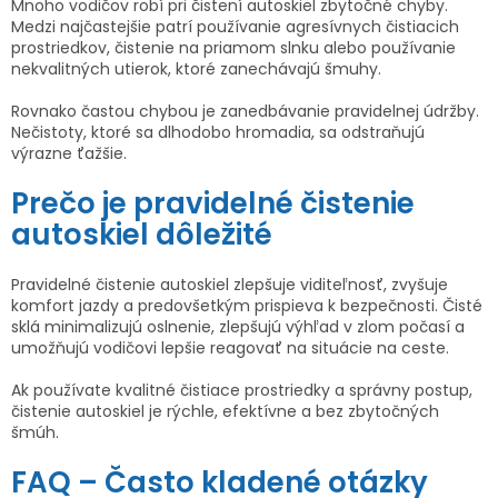
Mnoho vodičov robí pri čistení autoskiel zbytočné chyby.
Medzi najčastejšie patrí používanie agresívnych čistiacich
prostriedkov, čistenie na priamom slnku alebo používanie
nekvalitných utierok, ktoré zanechávajú šmuhy.
Rovnako častou chybou je zanedbávanie pravidelnej údržby.
Nečistoty, ktoré sa dlhodobo hromadia, sa odstraňujú
výrazne ťažšie.
Prečo je pravidelné čistenie
autoskiel dôležité
Pravidelné čistenie autoskiel zlepšuje viditeľnosť, zvyšuje
komfort jazdy a predovšetkým prispieva k bezpečnosti. Čisté
sklá minimalizujú oslnenie, zlepšujú výhľad v zlom počasí a
umožňujú vodičovi lepšie reagovať na situácie na ceste.
Ak používate kvalitné čistiace prostriedky a správny postup,
čistenie autoskiel je rýchle, efektívne a bez zbytočných
šmúh.
FAQ – Často kladené otázky