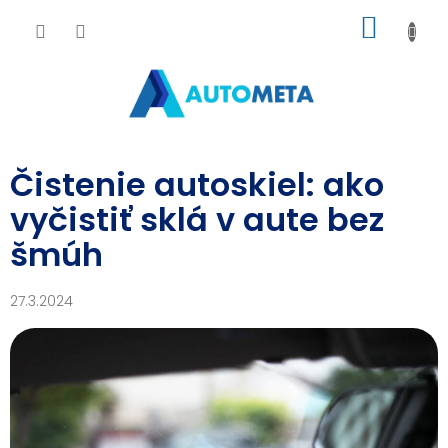
Prejsť
NÁKU
na
obsah
KOŠÍK
Čistenie autoskiel: ako
vyčistiť sklá v aute bez
šmúh
27.3.2024