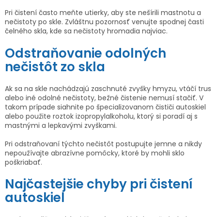
Pri čistení často meňte utierky, aby ste nešírili mastnotu a
nečistoty po skle. Zvláštnu pozornosť venujte spodnej časti
čelného skla, kde sa nečistoty hromadia najviac.
Odstraňovanie odolných
nečistôt zo skla
Ak sa na skle nachádzajú zaschnuté zvyšky hmyzu, vtáčí trus
alebo iné odolné nečistoty, bežné čistenie nemusí stačiť. V
takom prípade siahnite po špecializovanom čističi autoskiel
alebo použite roztok izopropylalkoholu, ktorý si poradí aj s
mastnými a lepkavými zvyškami.
Pri odstraňovaní týchto nečistôt postupujte jemne a nikdy
nepoužívajte abrazívne pomôcky, ktoré by mohli sklo
poškriabať.
Najčastejšie chyby pri čistení
autoskiel