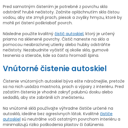
Pred samotným čistením je potrebné z povrchu skla
odstrániť hrubé nečistoty. Začnite opláchnutím skla čistou
vodou, aby ste zmyli prach, piesok a zvyšky hmyzu, ktoré by
mohli pri čistení poškriabať povrch.
Následne použite kvalitný
čistič autoskiel
, ktorý je určený
priamo na sklenené povrchy. Čistič naneste na sklo a
pomocou neabrazívnej utierky alebo hubky odstráňte
nečistoty. Nezabudnite vyčistiť aj okolie skla, gumové
tesnenia a stierače, kde sa často hromadí špina.
Vnútorné čistenie autoskiel
Čistenie vnútorných autoskiel býva ešte náročnejšie, pretože
sa na nich usádza mastnota, prach a výpary z interiéru. Pred
začatím čistenia je vhodné zakryť palubnú dosku alebo
sedadlá, aby ste zabránili ich znečisteniu.
Na vnútorné sklá používajte výhradne čističe určené na
autosklá, ideálne bez agresívnych látok. Kvalitné
čističe
autoskiel
sú neutrálne voči ostatným povrchom interiéru a
minimalizujú riziko poškodenia plastov či čalúnenia.