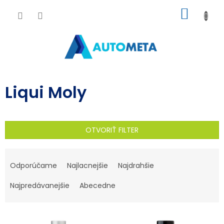
Prejsť
NÁKU
na
obsah
KOŠÍK
Liqui Moly
OTVORIŤ FILTER
R
a
Odporúčame
Najlacnejšie
Najdrahšie
d
Najpredávanejšie
Abecedne
e
n
V