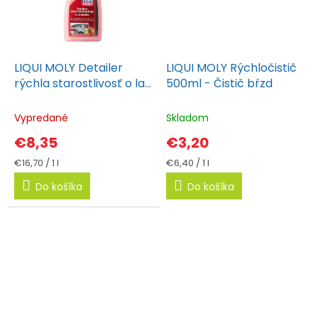
LIQUI MOLY Detailer
LIQUI MOLY Rýchločistič
rýchla starostlivosť o lak
500ml - Čistič bŕzd
500 ml
Vypredané
Skladom
€8,35
€3,20
Jednotková
Jednotková
€16,70 / 1 l
€6,40 / 1 l
cena:
cena:
Do košíka
Do košíka