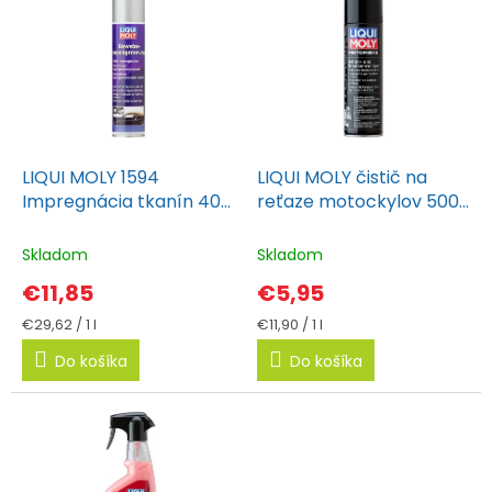
i
ý
e
p
p
i
r
s
o
p
d
r
LIQUI MOLY 1594
LIQUI MOLY čistič na
u
o
Impregnácia tkanín 400
reťaze motockylov 500
k
ml
ml
d
t
Skladom
Skladom
u
o
k
€11,85
€5,95
v
t
Jednotková
Jednotková
€29,62 / 1 l
€11,90 / 1 l
cena:
cena:
o
Do košíka
Do košíka
v