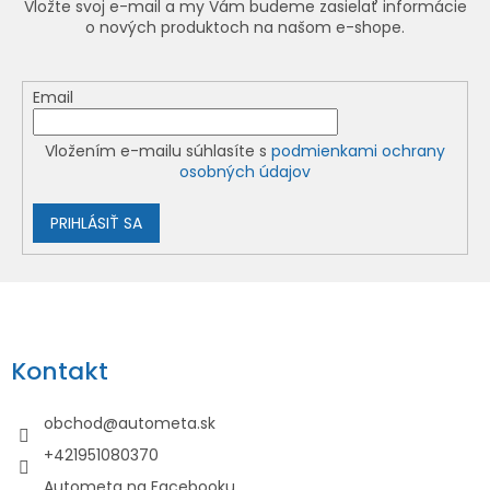
e
Vložte svoj e-mail a my Vám budeme zasielať informácie
o nových produktoch na našom e-shope.
p
r
v
Email
k
y
Vložením e-mailu súhlasíte s
podmienkami ochrany
v
osobných údajov
ý
p
PRIHLÁSIŤ SA
i
s
Z
u
á
p
Kontakt
ä
t
obchod
@
autometa.sk
i
+421951080370
e
Autometa na Facebooku