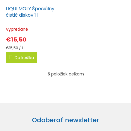
LIQUI MOLY Špeciálny
čistič diskov 1 l
Vypredané
€15,50
Jednotková
€15,50 / 1 l
cena:
Do košíka
5
položiek celkom
O
v
l
á
d
a
c
Odoberať newsletter
i