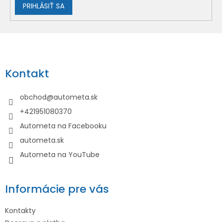
PRIHLÁSIŤ SA
Z
á
p
Kontakt
ä
t
obchod
@
autometa.sk
i
+421951080370
e
Autometa na Facebooku
autometa.sk
Autometa na YouTube
Informácie pre vás
Kontakty