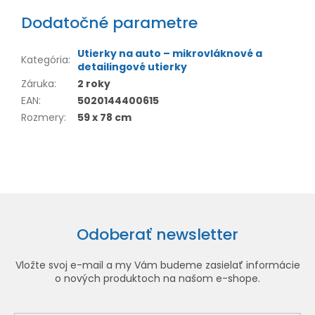
Dodatočné parametre
Utierky na auto – mikrovláknové a
Kategória
:
detailingové utierky
Záruka
:
2 roky
EAN
:
5020144400615
Rozmery
:
59 x 78 cm
Odoberať newsletter
Vložte svoj e-mail a my Vám budeme zasielať informácie
o nových produktoch na našom e-shope.