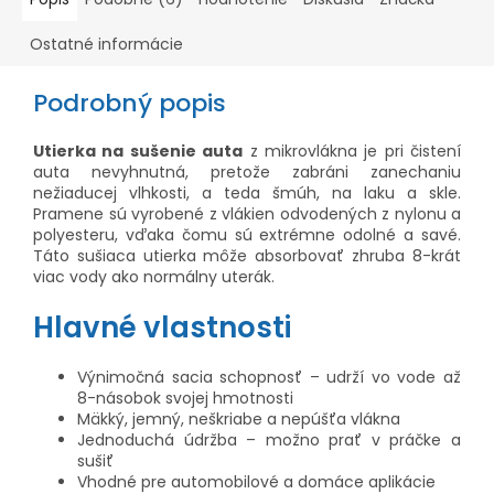
Ostatné informácie
Podrobný popis
Utierka na sušenie auta
z mikrovlákna je pri čistení
auta nevyhnutná, pretože zabráni zanechaniu
nežiaducej vlhkosti, a teda šmúh, na laku a skle.
Pramene sú vyrobené z vlákien odvodených z nylonu a
polyesteru, vďaka čomu sú extrémne odolné a savé.
Táto sušiaca utierka môže absorbovať zhruba 8-krát
viac vody ako normálny uterák.
Hlavné vlastnosti
Výnimočná sacia schopnosť – udrží vo vode až
8-násobok svojej hmotnosti
Mäkký, jemný, neškriabe a nepúšťa vlákna
Jednoduchá údržba – možno prať v práčke a
sušiť
Vhodné pre automobilové a domáce aplikácie