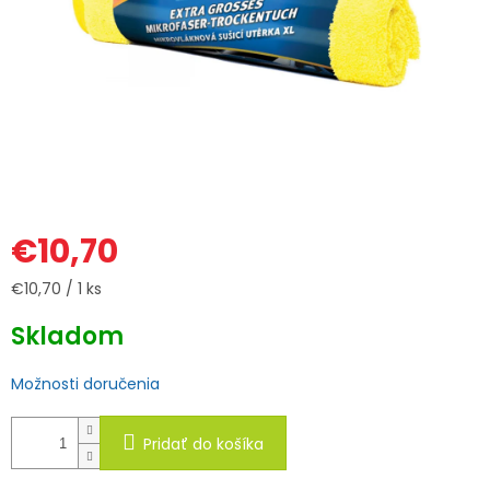
€10,70
Jednotková
€10,70 / 1 ks
cena:
Skladom
Možnosti doručenia
Pridať do košíka