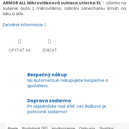
ARMOR ALL Mikrovláknová sušiaca utierka XL
- utierka na
sušenie auta z mikrovlákna, zabráni zanechaniu šmúh na
laku a skle.
Detailné informácie
OPÝTAŤ SA
ZDIEĽAŤ
Bezpečný nákup
Na Autometa.sk nakupujete bezpečne a
spoľahlivo.
Doprava zadarmo
Pri objednávke nad 49€ cez Balíkovo je
poštovné zadarmo!
Popis
Podobné (6)
Hodnotenie
Diskusia
Značka