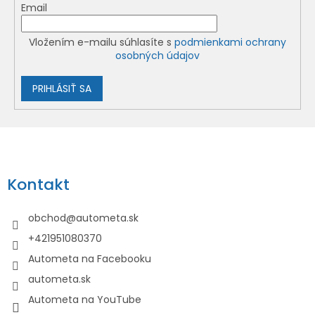
Email
Vložením e-mailu súhlasíte s
podmienkami ochrany
osobných údajov
PRIHLÁSIŤ SA
Z
á
p
Kontakt
ä
t
obchod
@
autometa.sk
i
+421951080370
e
Autometa na Facebooku
autometa.sk
Autometa na YouTube