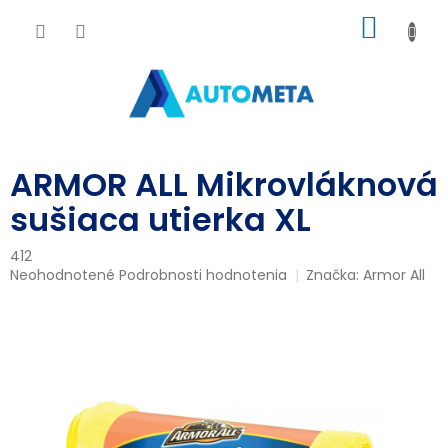
Prejsť
NÁKU
na
obsah
KOŠÍK
ARMOR ALL Mikrovláknová
sušiaca utierka XL
412
Priemerné
Neohodnotené
Podrobnosti hodnotenia
Značka:
Armor All
hodnotenie
produktu
je
0,0
z
5
hviezdičiek.