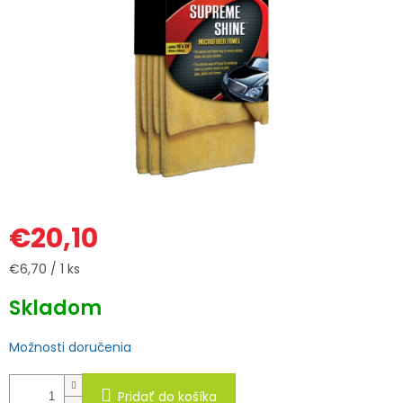
€20,10
Jednotková
€6,70 / 1 ks
cena:
Skladom
Možnosti doručenia
Pridať do košíka