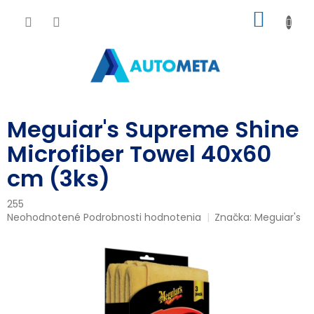
Prejsť
NÁKU
na
obsah
KOŠÍK
Meguiar's Supreme Shine
Microfiber Towel 40x60
cm (3ks)
255
Priemerné
Neohodnotené
Podrobnosti hodnotenia
Značka:
Meguiar's
hodnotenie
produktu
je
0,0
z
5
hviezdičiek.