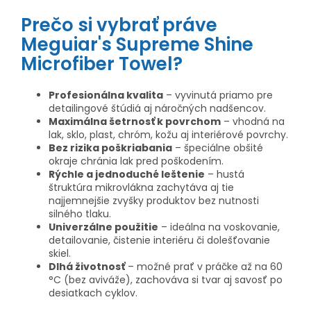
Prečo si vybrať práve
Meguiar's Supreme Shine
Microfiber Towel?
Profesionálna kvalita
– vyvinutá priamo pre
detailingové štúdiá aj náročných nadšencov.
Maximálna šetrnosť k povrchom
– vhodná na
lak, sklo, plast, chróm, kožu aj interiérové povrchy.
Bez rizika poškriabania
– špeciálne obšité
okraje chránia lak pred poškodením.
Rýchle a jednoduché leštenie
– hustá
štruktúra mikrovlákna zachytáva aj tie
najjemnejšie zvyšky produktov bez nutnosti
silného tlaku.
Univerzálne použitie
– ideálna na voskovanie,
detailovanie, čistenie interiéru či dolešťovanie
skiel.
Dlhá životnosť
– možné prať v práčke až na 60
°C (bez aviváže), zachováva si tvar aj savosť po
desiatkach cyklov.