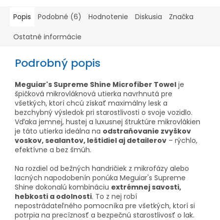
Popis
Podobné (6)
Hodnotenie
Diskusia
Značka
Ostatné informácie
Podrobný popis
Meguiar's Supreme Shine Microfiber Towel
je
špičková mikrovláknová utierka navrhnutá pre
všetkých, ktorí chcú získať maximálny lesk a
bezchybný výsledok pri starostlivosti o svoje vozidlo.
Vďaka jemnej, hustej a luxusnej štruktúre mikrovlákien
je táto utierka ideálna na
odstraňovanie zvyškov
voskov, sealantov, leštidiel aj detailerov
– rýchlo,
efektívne a bez šmúh.
Na rozdiel od bežných handričiek z mikrofázy alebo
lacných napodobenín ponúka Meguiar's Supreme
Shine dokonalú kombináciu
extrémnej savosti,
hebkosti a odolnosti
. To z nej robí
nepostrádateľného pomocníka pre všetkých, ktorí si
potrpia na precíznosť a bezpečnú starostlivosť o lak.