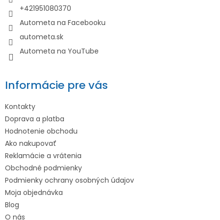
i
+421951080370
e
Autometa na Facebooku
autometa.sk
Autometa na YouTube
Informácie pre vás
Kontakty
Doprava a platba
Hodnotenie obchodu
Ako nakupovať
Reklamácie a vrátenia
Obchodné podmienky
Podmienky ochrany osobných údajov
Moja objednávka
Blog
O nás