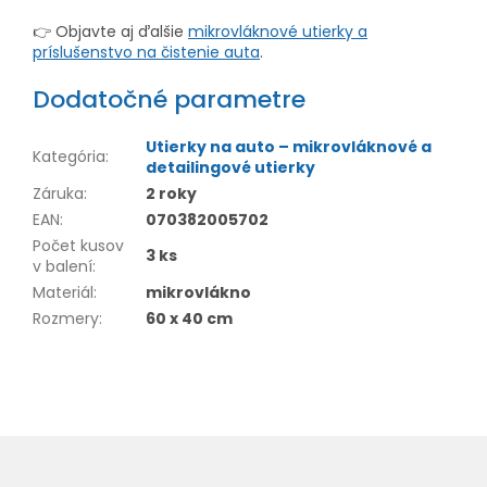
👉 Objavte aj ďalšie
mikrovláknové utierky a
príslušenstvo na čistenie auta
.
Dodatočné parametre
Utierky na auto – mikrovláknové a
Kategória
:
detailingové utierky
Záruka
:
2 roky
EAN
:
070382005702
Počet kusov
3 ks
v balení
:
Materiál
:
mikrovlákno
Rozmery
:
60 x 40 cm