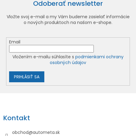
Odoberať newsletter
Vložte svoj e-mail a my Vám budeme zasielať informácie
o nových produktoch na našom e-shope.
Email
Vložením e-mailu súhlasíte s
podmienkami ochrany
osobných údajov
PRIHLÁSIŤ SA
Z
á
p
Kontakt
ä
t
obchod
@
autometa.sk