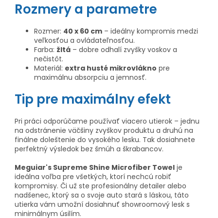
Rozmery a parametre
Rozmer:
40 x 60 cm
– ideálny kompromis medzi
veľkosťou a ovládateľnosťou.
Farba:
žltá
– dobre odhalí zvyšky voskov a
nečistôt.
Materiál:
extra husté mikrovlákno
pre
maximálnu absorpciu a jemnosť.
Tip pre maximálny efekt
Pri práci odporúčame používať viacero utierok – jednu
na odstránenie väčšiny zvyškov produktu a druhú na
finálne doleštenie do vysokého lesku. Tak dosiahnete
perfektný výsledok bez šmúh a škrabancov.
Meguiar's Supreme Shine Microfiber Towel
je
ideálna voľba pre všetkých, ktorí nechcú robiť
kompromisy. Či už ste profesionálny detailer alebo
nadšenec, ktorý sa o svoje auto stará s láskou, táto
utierka vám umožní dosiahnuť showroomový lesk s
minimálnym úsilím.