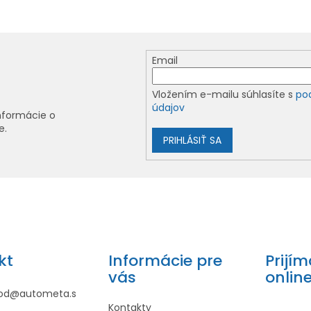
Email
Vložením e-mailu súhlasíte s
po
údajov
nformácie o
e.
PRIHLÁSIŤ SA
kt
Informácie pre
Prijí
vás
onlin
od
@
autometa.s
Kontakty