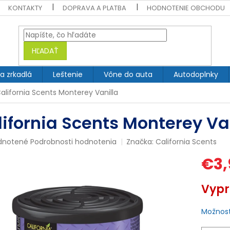
KONTAKTY
DOPRAVA A PLATBA
HODNOTENIE OBCHODU
HĽADAŤ
 a zrkadlá
Leštenie
Vône do auta
Autodoplnky
alifornia Scents Monterey Vanilla
lifornia Scents Monterey Va
rné
dnotené
Podrobnosti hodnotenia
Značka:
California Scents
enie
€3,
tu
Jednotk
Vyp
cena:
čiek.
Možnost