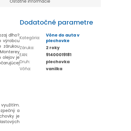
Ostatné informácie
Dodatočné parametre
ozaj dlho?
Vône do auta v
Kategória
:
o výrobcu
plechovke
e zárukou
Záruka
:
2 roky
 Monterey
EAN
:
91400019181
 olejov je
Druh
:
plechovka
čarujúcej
Vôňa
:
vanilka
 využitím.
bezpečný a
echovky je
plastových