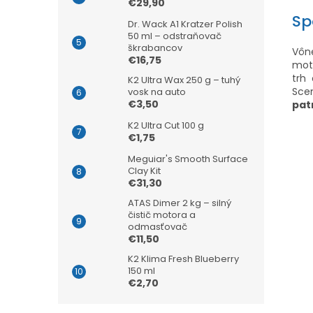
€29,90
Sp
Dr. Wack A1 Kratzer Polish
50 ml – odstraňovač
škrabancov
Vône
€16,75
mot
trh
K2 Ultra Wax 250 g – tuhý
Sce
vosk na auto
€3,50
pat
K2 Ultra Cut 100 g
€1,75
Meguiar's Smooth Surface
Clay Kit
€31,30
ATAS Dimer 2 kg – silný
čistič motora a
odmasťovač
€11,50
K2 Klima Fresh Blueberry
150 ml
€2,70