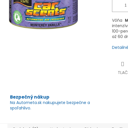
Vôňa
M
intenzí
100-per
až 60 dn
Detailn
TLAČ
Bezpečný nákup
Na Autometa.sk nakupujete bezpečne a
spoľahlivo.