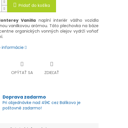
Pridať do košíka
onterey Vanilla
naplní interiér vášho vozidla
vnou vanilkovou arómou. Táto plechovka na báze
centne organických vonných olejov vydrží voňať
í.
é informácie
OPÝTAŤ SA
ZDIEĽAŤ
Doprava zadarmo
Pri objednávke nad 49€ cez Balíkovo je
poštovné zadarmo!