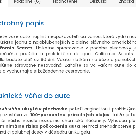
s
Podobné (6)
Hodnotenie
Diskusia
Značka
drobný popis
te vaše auto naplniť neopakovateľnou vôňou, ktorá vydrží na
kúšajte jednu z najobľúbenejších z dielne slávneho americkéh
ifornia Scents
. Unikátne spracovanie v podobe plechovky j
pečného použitia a praktického designu. California Scents
lla budete cítiť až 60 dní. Vďaka zložkám na báze organických
olútne zdravotne nezávadná. Zahaľte sa vo vašom aute do o
 a vychutnajte si každodenné cestovanie.
aktická vôňa do auta
ová vôňa ukrytá v plechovke
poteší originalitou i praktickým
 pozostáva zo
100-percentne prírodných olejov
, takže je 
riér vášho vozidla nezaplnia chemické zlúčeniny. Výhodou pl
minimálne riziko
poškodenia auta
. Nehrozí znehodnotenie 
stí či palubnej dosky v dôsledku úniku gélu.