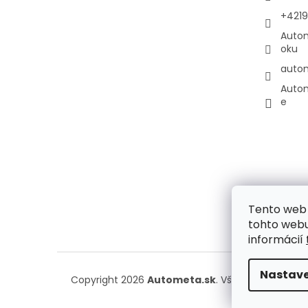
+421
Auto
oku
auto
Auto
e
Tento web 
tohto webu
informácií
Nastave
Copyright 2026
Autometa.sk
. Všetky práva vyh