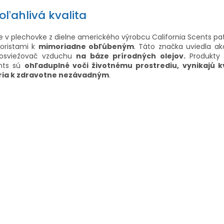
oľahlivá kvalita
 v plechovke z dielne amerického výrobcu California Scents pa
oristami k
mimoriadne obľúbeným
. Táto značka uviedla ak
 osviežovač vzduchu
na báze prírodných olejov.
Produkty C
nts sú
ohľaduplné voči životnému prostrediu, vynikajú k
ria k zdravotne nezávadným
.