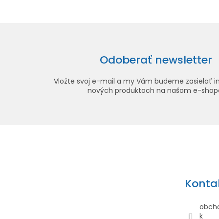
Odoberať newsletter
Vložte svoj e-mail a my Vám budeme zasielať i
nových produktoch na našom e-shop
Z
á
p
ä
Konta
t
i
obch
e
k