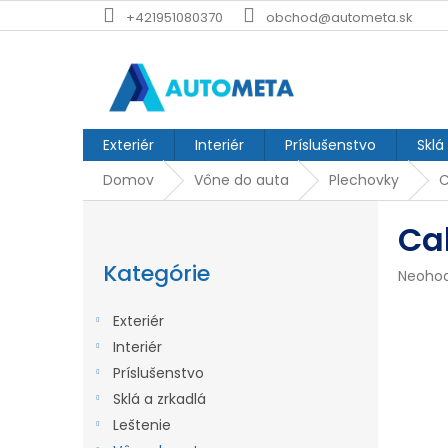
Prejsť
+421951080370
obchod@autometa.sk
na
obsah
Exteriér
Interiér
Príslušenstvo
Sklá
Domov
Vône do auta
Plechovky
C
B
Ca
o
Preskočiť
č
kategórie
Kategórie
Prieme
Neoho
n
hodnot
produk
ý
Exteriér
je
p
Interiér
0,0
z
Príslušenstvo
a
5
Sklá a zrkadlá
n
hviezdi
Leštenie
e