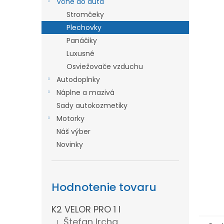
Vône do auta
l
Stromčeky
Plechovky
Panáčiky
Luxusné
Osviežovače vzduchu
Autodoplnky
Náplne a mazivá
Sady autokozmetiky
Motorky
Náš výber
Novinky
Hodnotenie tovaru
K2 VELOR PRO 1 l
Štefan Ircha
|