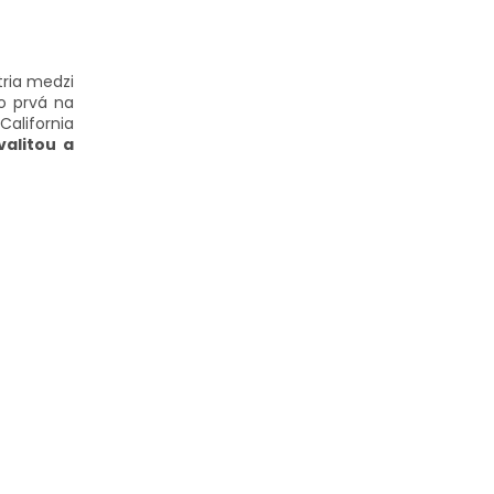
tria medzi
o prvá na
alifornia
valitou a