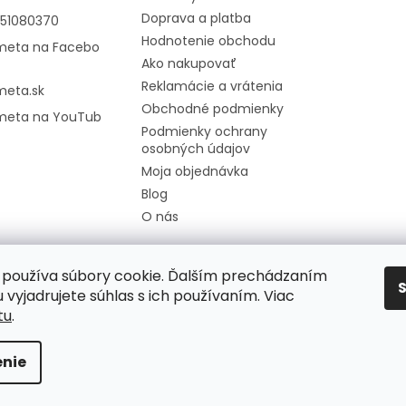
Doprava a platba
951080370
Hodnotenie obchodu
meta na Facebo
Ako nakupovať
Reklamácie a vrátenia
meta.sk
Obchodné podmienky
meta na YouTub
Podmienky ochrany
osobných údajov
Moja objednávka
Blog
O nás
používa súbory cookie. Ďalším prechádzaním
 vyjadrujete súhlas s ich používaním. Viac
tu
.
nie
radené.