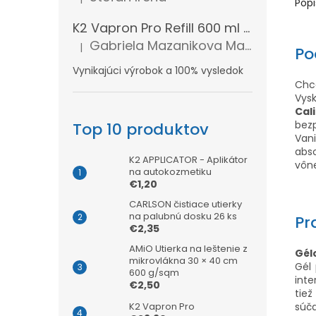
Hodnotenie produktu je 5 z 5 hviezdičiek.
Popi
K2 Vapron Pro Refill 600 ml - Náhradná náplň
Gabriela Mazanikova Mazanikova
|
Po
Hodnotenie produktu je 5 z 5 hviezdičiek.
Vynikajúci výrobok a 100% vysledok
Chce
Vys
Cal
bez
Top 10 produktov
Vani
abs
K2 APPLICATOR - Aplikátor
vône
na autokozmetiku
€1,20
CARLSON čistiace utierky
na palubnú dosku 26 ks
Pr
€2,35
AMiO Utierka na leštenie z
Gél
mikrovlákna 30 × 40 cm
Gél
600 g/sqm
inte
€2,50
tiež
K2 Vapron Pro
súča