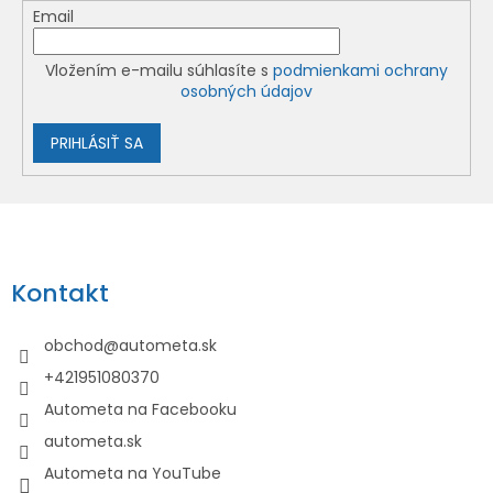
Email
Vložením e-mailu súhlasíte s
podmienkami ochrany
osobných údajov
PRIHLÁSIŤ SA
Z
á
p
Kontakt
ä
t
obchod
@
autometa.sk
i
+421951080370
e
Autometa na Facebooku
autometa.sk
Autometa na YouTube