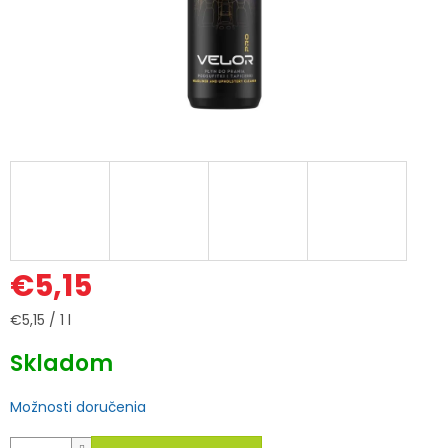
€5,15
Jednotková
€5,15 / 1 l
cena:
Skladom
Možnosti doručenia