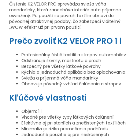
Čistenie K2 VELOR PRO sprevádza svieža vôňa
mandarínky, ktorá zanecháva interiér auta príjemne
osviežený. Po použití sa povrch textílie obnoví do
pôvodnej atraktívnej podoby, čo zabezpečí viditeľný
„WOW efekt“ už pri prvom použití.
Prečo zvoliť K2 VELOR PRO 1 l
Profesionálny čistič textílií a stropov automobilov
Odstraňuje škvrny, mastnotu a prach
Bezpečný pre všetky látkové povrchy
Rýchla a jednoduchá aplikácia bez oplachovania
Svieža a príjemná vôňa mandarínky
Obnovuje pôvodný vzhľad čalúnenia a stropov
Kľúčové vlastnosti
Objem: 1 l
Vhodné pre všetky typy látkových čalúnení
Efektívne aj pri starších a znečistených textíliách
Minimalizuje riziko premočenia podhľadu
Jednoduché použitie aj pre neskúsených