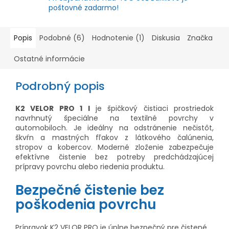
poštovné zadarmo!
Popis
Podobné (6)
Hodnotenie (1)
Diskusia
Značka
Ostatné informácie
Podrobný popis
K2 VELOR PRO 1 l
je špičkový čistiaci prostriedok
navrhnutý špeciálne na textilné povrchy v
automobiloch. Je ideálny na odstránenie nečistôt,
škvŕn a mastných fľakov z látkového čalúnenia,
stropov a kobercov. Moderné zloženie zabezpečuje
efektívne čistenie bez potreby predchádzajúcej
prípravy povrchu alebo riedenia produktu.
Bezpečné čistenie bez
poškodenia povrchu
Prípravok K2 VELOR PRO je úplne bezpečný pre čistené