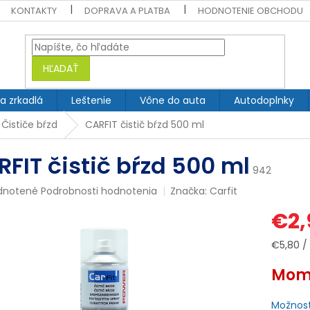
KONTAKTY
DOPRAVA A PLATBA
HODNOTENIE OBCHODU
HĽADAŤ
 a zrkadlá
Leštenie
Vône do auta
Autodoplnky
Čističe bŕzd
CARFIT čistič bŕzd 500 ml
FIT čistič bŕzd 500 ml
942
rné
dnotené
Podrobnosti hodnotenia
Značka:
Carfit
enie
€2,
tu
Jednotk
€5,80 / 1
cena:
Mome
čiek.
Možnost