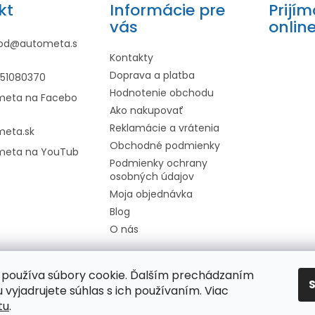
kt
Informácie pre
Prijí
vás
onlin
od
@
autometa.s
Kontakty
Doprava a platba
951080370
Hodnotenie obchodu
meta na Facebo
Ako nakupovať
Reklamácie a vrátenia
meta.sk
Obchodné podmienky
meta na YouTub
Podmienky ochrany
osobných údajov
Moja objednávka
Blog
O nás
používa súbory cookie. Ďalším prechádzaním
 vyjadrujete súhlas s ich používaním. Viac
tu
.