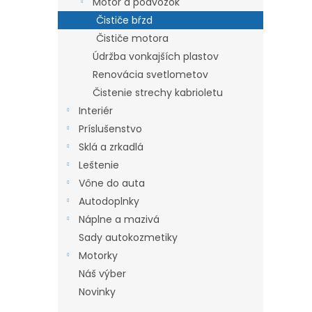
Motor a podvozok
l
Čističe bŕzd
Čističe motora
Údržba vonkajších plastov
Renovácia svetlometov
Čistenie strechy kabrioletu
Interiér
Príslušenstvo
Sklá a zrkadlá
Leštenie
Vône do auta
Autodoplnky
Náplne a mazivá
Sady autokozmetiky
Motorky
Náš výber
Novinky