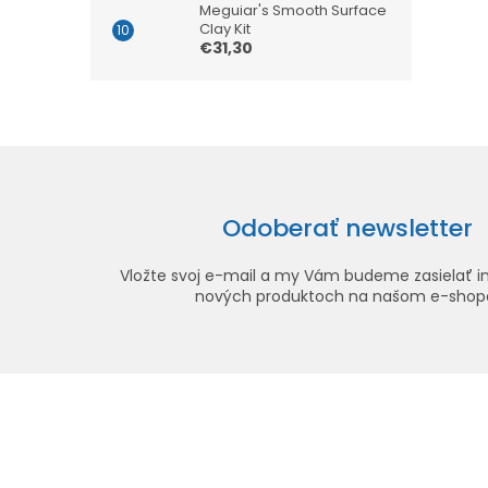
Meguiar's Smooth Surface
Clay Kit
€31,30
Odoberať newsletter
Vložte svoj e-mail a my Vám budeme zasielať i
nových produktoch na našom e-shop
Z
á
p
ä