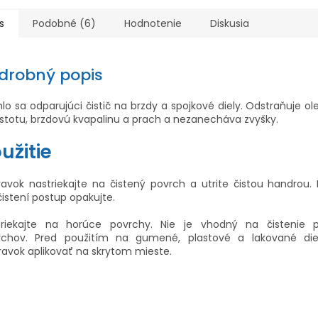
s
Podobné (6)
Hodnotenie
Diskusia
drobný popis
lo sa odparujúci čistič na brzdy a spojkové diely. Odstraňuje ole
stotu, brzdovú kvapalinu a prach a nezanecháva zvyšky.
užitie
ravok nastriekajte na čistený povrch a utrite čistou handrou. 
istení postup opakujte.
triekajte na horúce povrchy. Nie je vhodný na čistenie p
rchov. Pred použitím na gumené, plastové a lakované die
ravok aplikovať na skrytom mieste.