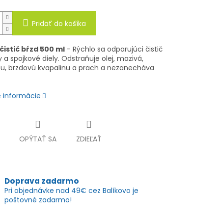
Pridať do košíka
čistič bŕzd 500 ml
- Rýchlo sa odparujúci čistič
 a spojkové diely. Odstraňuje olej, mazivá,
tu, brzdovú kvapalinu a prach a nezanecháva
é informácie
OPÝTAŤ SA
ZDIEĽAŤ
Doprava zadarmo
Pri objednávke nad 49€ cez Balíkovo je
poštovné zadarmo!