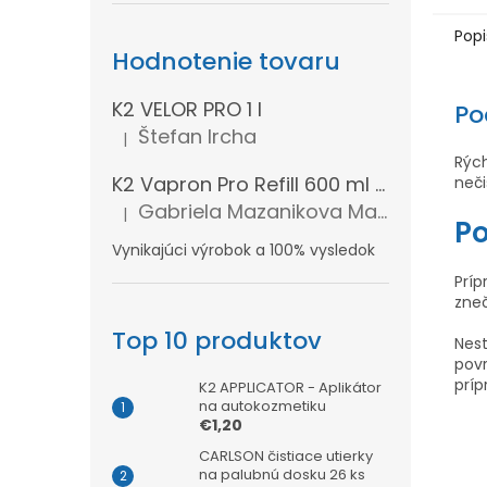
Popi
Hodnotenie tovaru
K2 VELOR PRO 1 l
Po
Štefan Ircha
|
Hodnotenie produktu je 5 z 5 hviezdičiek.
Rých
K2 Vapron Pro Refill 600 ml - Náhradná náplň
neči
Gabriela Mazanikova Mazanikova
|
Hodnotenie produktu je 5 z 5 hviezdičiek.
Po
Vynikajúci výrobok a 100% vysledok
Príp
zneč
Top 10 produktov
Nes
pov
príp
K2 APPLICATOR - Aplikátor
na autokozmetiku
€1,20
CARLSON čistiace utierky
na palubnú dosku 26 ks