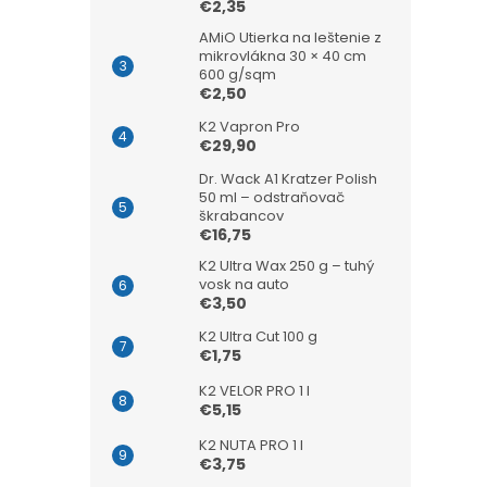
€2,35
AMiO Utierka na leštenie z
mikrovlákna 30 × 40 cm
600 g/sqm
€2,50
K2 Vapron Pro
€29,90
Dr. Wack A1 Kratzer Polish
50 ml – odstraňovač
škrabancov
€16,75
K2 Ultra Wax 250 g – tuhý
vosk na auto
€3,50
K2 Ultra Cut 100 g
€1,75
K2 VELOR PRO 1 l
€5,15
K2 NUTA PRO 1 l
€3,75