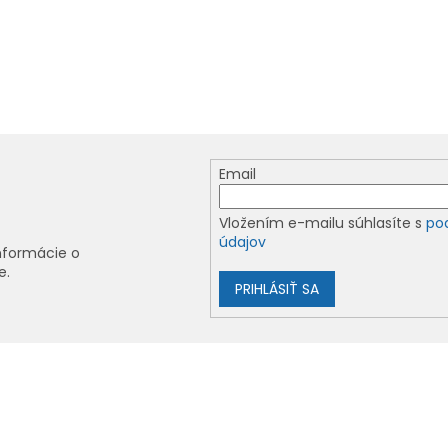
Email
Vložením e-mailu súhlasíte s
po
údajov
nformácie o
e.
PRIHLÁSIŤ SA