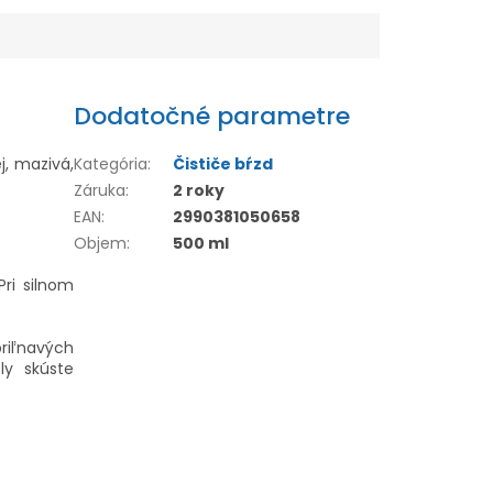
Dodatočné parametre
j, mazivá,
Kategória
:
Čističe bŕzd
Záruka
:
2 roky
EAN
:
2990381050658
Objem
:
500 ml
Pri silnom
riľnavých
ly skúste