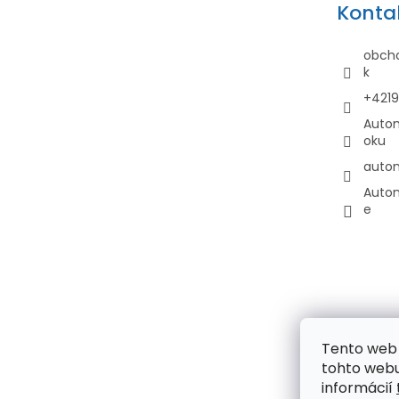
Konta
t
i
obch
e
k
+421
Auto
oku
auto
Auto
e
Tento web 
tohto webu
informácií