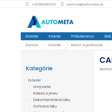
Prejsť
+421951080370
obchod@autometa.sk
na
obsah
Exteriér
Interiér
Príslušenstvo
Sklá
Domov
Exteriér
Motor a podvozok
B
CAR
o
Preskočiť
č
kategórie
Kategórie
Prieme
Neoho
n
hodnot
produk
ý
Exteriér
je
p
Umývanie
0,0
z
Kolesá a pneu
a
5
Dekontaminácia laku
n
hviezdi
Ochrana laku
e