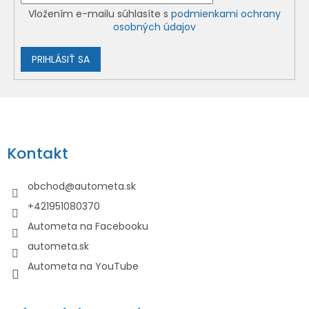
Vložením e-mailu súhlasíte s
podmienkami ochrany
osobných údajov
PRIHLÁSIŤ SA
Z
á
p
Kontakt
ä
t
obchod
@
autometa.sk
i
+421951080370
e
Autometa na Facebooku
autometa.sk
Autometa na YouTube