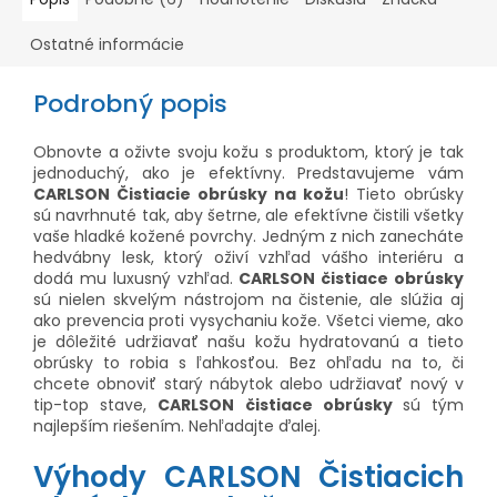
Ostatné informácie
Podrobný popis
Obnovte a oživte svoju kožu s produktom, ktorý je tak
jednoduchý, ako je efektívny. Predstavujeme vám
CARLSON Čistiacie obrúsky na kožu
! Tieto obrúsky
sú navrhnuté tak, aby šetrne, ale efektívne čistili všetky
vaše hladké kožené povrchy. Jedným z nich zanecháte
hedvábny lesk, ktorý oživí vzhľad vášho interiéru a
dodá mu luxusný vzhľad.
CARLSON čistiace obrúsky
sú nielen skvelým nástrojom na čistenie, ale slúžia aj
ako prevencia proti vysychaniu kože. Všetci vieme, ako
je dôležité udržiavať našu kožu hydratovanú a tieto
obrúsky to robia s ľahkosťou. Bez ohľadu na to, či
chcete obnoviť starý nábytok alebo udržiavať nový v
tip-top stave,
CARLSON čistiace obrúsky
sú tým
najlepším riešením. Nehľadajte ďalej.
Výhody CARLSON Čistiacich