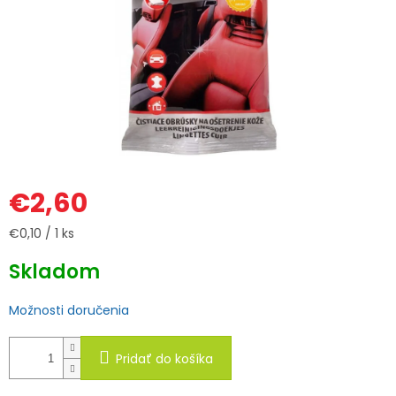
€2,60
Jednotková
€0,10 / 1 ks
cena:
Skladom
Možnosti doručenia
Pridať do košíka