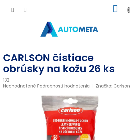
Prejsť
NÁKU
na
obsah
KOŠÍK
CARLSON čistiace
obrúsky na kožu 26 ks
132
Priemerné
Neohodnotené
Podrobnosti hodnotenia
Značka:
Carlson
hodnotenie
produktu
je
0,0
z
5
hviezdičiek.