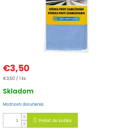
€3,50
Jednotková
€3,50 / 1 ks
cena:
Skladom
Možnosti doručenia
Pridať do košíka