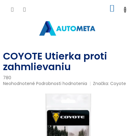
Prejsť
NÁKU
na
obsah
KOŠÍK
COYOTE Utierka proti
zahmlievaniu
780
Priemerné
Neohodnotené
Podrobnosti hodnotenia
Značka:
Coyote
hodnotenie
produktu
je
0,0
z
5
hviezdičiek.