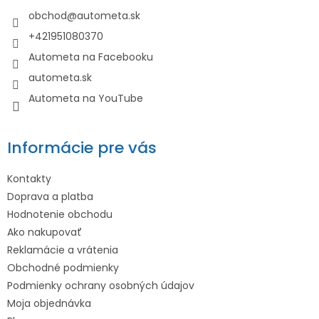
t
obchod
@
autometa.sk
i
+421951080370
e
Autometa na Facebooku
autometa.sk
Autometa na YouTube
Informácie pre vás
Kontakty
Doprava a platba
Hodnotenie obchodu
Ako nakupovať
Reklamácie a vrátenia
Obchodné podmienky
Podmienky ochrany osobných údajov
Moja objednávka