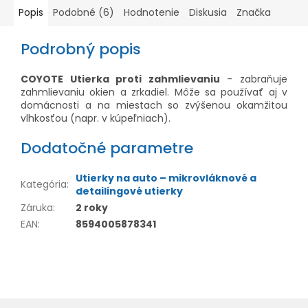
Popis
Podobné (6)
Hodnotenie
Diskusia
Značka
Podrobný popis
COYOTE Utierka proti zahmlievaniu
- zabraňuje
zahmlievaniu okien a zrkadiel. Môže sa používať aj v
domácnosti a na miestach so zvýšenou okamžitou
vlhkosťou (napr. v kúpeľniach).
Dodatočné parametre
Utierky na auto – mikrovláknové a
Kategória
:
detailingové utierky
Záruka
:
2 roky
EAN
:
8594005878341