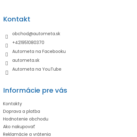
á
p
Kontakt
ä
t
obchod
@
autometa.sk
i
+421951080370
e
Autometa na Facebooku
autometa.sk
Autometa na YouTube
Informácie pre vás
Kontakty
Doprava a platba
Hodnotenie obchodu
Ako nakupovať
Reklamácie a vrátenia