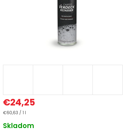
€24,25
Jednotková
€60,63 / 1 l
cena:
Skladom