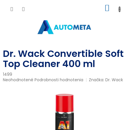
Prejsť
NÁKU
na
obsah
KOŠÍK
Dr. Wack Convertible Soft
Top Cleaner 400 ml
1499
Priemerné
Neohodnotené
Podrobnosti hodnotenia
Značka:
Dr. Wack
hodnotenie
produktu
je
0,0
z
5
hviezdičiek.