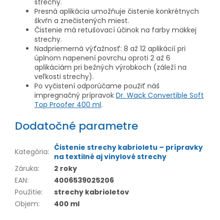
strechy.
Presná aplikácia umožňuje čistenie konkrétnych
škvŕn a znečistených miest.
Čistenie má retušovací účinok na farby mäkkej
strechy.
Nadpriemerná výťažnosť: 8 až 12 aplikácií pri
úplnom napenení povrchu oproti 2 až 6
aplikáciám pri bežných výrobkoch (záleží na
veľkosti strechy).
Po vyčistení odporúčame použiť náš
impregnačný prípravok
Dr. Wack Convertible Soft
Top Proofer 400 ml
.
Dodatočné parametre
Čistenie strechy kabrioletu – prípravky
Kategória
:
na textilné aj vinylové strechy
Záruka
:
2 roky
EAN
:
4006539025206
Použitie
:
strechy kabrioletov
Objem
:
400 ml