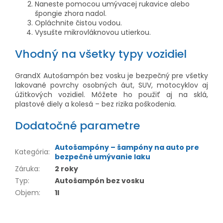
Naneste pomocou umývacej rukavice alebo
špongie zhora nadol.
Opláchnite čistou vodou.
Vysušte mikrovláknovou utierkou.
Vhodný na všetky typy vozidiel
GrandX Autošampón bez vosku je bezpečný pre všetky
lakované povrchy osobných áut, SUV, motocyklov aj
úžitkových vozidiel. Môžete ho použiť aj na sklá,
plastové diely a kolesá – bez rizika poškodenia.
Dodatočné parametre
Autošampóny – šampóny na auto pre
Kategória
:
bezpečné umývanie laku
Záruka
:
2 roky
Typ
:
Autošampón bez vosku
Objem
:
1l