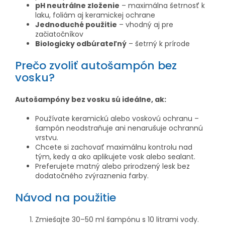
pH neutrálne zloženie
– maximálna šetrnosť k
laku, foliám aj keramickej ochrane
Jednoduché použitie
– vhodný aj pre
začiatočníkov
Biologicky odbúrateľný
– šetrný k prírode
Prečo zvoliť autošampón bez
vosku?
Autošampóny bez vosku sú ideálne, ak:
Používate keramickú alebo voskovú ochranu –
šampón neodstraňuje ani nenarušuje ochrannú
vrstvu.
Chcete si zachovať maximálnu kontrolu nad
tým, kedy a ako aplikujete vosk alebo sealant.
Preferujete matný alebo prirodzený lesk bez
dodatočného zvýraznenia farby.
Návod na použitie
Zmiešajte 30–50 ml šampónu s 10 litrami vody.