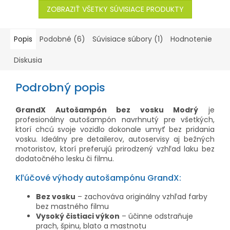
ZOBRAZIŤ VŠETKY SÚVISIACE PRODUKTY
Popis
Podobné (6)
Súvisiace súbory (1)
Hodnotenie
Diskusia
Podrobný popis
GrandX Autošampón bez vosku Modrý
je
profesionálny autošampón navrhnutý pre všetkých,
ktorí chcú svoje vozidlo dokonale umyť bez pridania
vosku. Ideálny pre detailerov, autoservisy aj bežných
motoristov, ktorí preferujú prirodzený vzhľad laku bez
dodatočného lesku či filmu.
Kľúčové výhody autošampónu GrandX:
Bez vosku
– zachováva originálny vzhľad farby
bez mastného filmu
Vysoký čistiaci výkon
– účinne odstraňuje
prach, špinu, blato a mastnotu