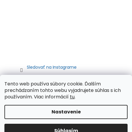
Sledovať na Instagrame
Tento web používa súbory cookie. Ďalším
prechádzaním tohto webu vyjadrujete súhlas s ich
používaním. Viac informácií
tu
.
Nastavenie
Vytvoril Shoptet
Súhlasím
Copyright 2026
Autometa.sk
. Všetky práva vyhradené.