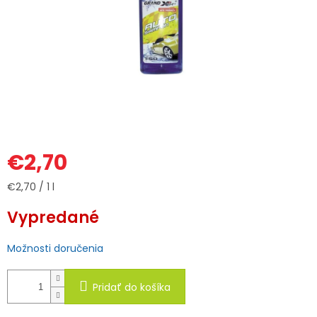
€2,70
Jednotková
€2,70 / 1 l
cena:
Vypredané
Možnosti doručenia
Pridať do košíka