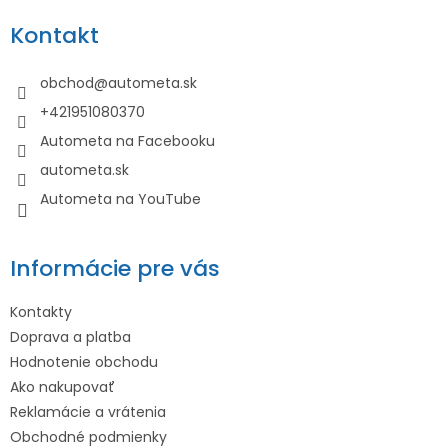
p
Kontakt
ä
t
obchod
@
autometa.sk
i
+421951080370
e
Autometa na Facebooku
autometa.sk
Autometa na YouTube
Informácie pre vás
Kontakty
Doprava a platba
Hodnotenie obchodu
Ako nakupovať
Reklamácie a vrátenia
Obchodné podmienky