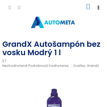
Prejsť
NÁKU
na
obsah
KOŠÍK
GrandX Autošampón bez
vosku Modrý 1 l
57
Priemerné
Neohodnotené
Podrobnosti hodnotenia
Značka:
GrandX
hodnotenie
produktu
je
0,0
z
5
hviezdičiek.