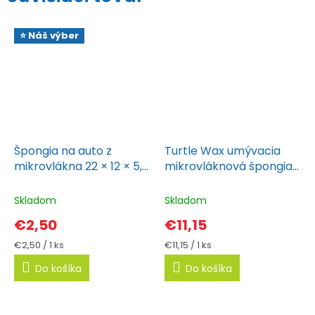
⭐ Náš výber
Špongia na auto z
Turtle Wax umývacia
mikrovlákna 22 × 12 × 5,5
mikrovláknová špongia
cm AMiO
3v1
Skladom
Skladom
€2,50
€11,15
Jednotková
Jednotková
€2,50 / 1 ks
€11,15 / 1 ks
cena:
cena:
Do košíka
Do košíka