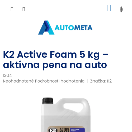
Prejsť
NÁKU
na
obsah
KOŠÍK
K2 Active Foam 5 kg –
aktívna pena na auto
1304
Priemerné
Neohodnotené
Podrobnosti hodnotenia
Značka:
K2
hodnotenie
produktu
je
0,0
z
5
hviezdičiek.