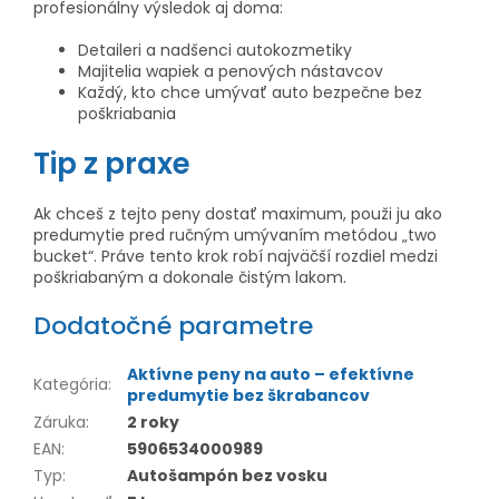
profesionálny výsledok aj doma:
Detaileri a nadšenci autokozmetiky
Majitelia wapiek a penových nástavcov
Každý, kto chce umývať auto bezpečne bez
poškriabania
Tip z praxe
Ak chceš z tejto peny dostať maximum, použi ju ako
predumytie pred ručným umývaním metódou „two
bucket“. Práve tento krok robí najväčší rozdiel medzi
poškriabaným a dokonale čistým lakom.
Dodatočné parametre
Aktívne peny na auto – efektívne
Kategória
:
predumytie bez škrabancov
Záruka
:
2 roky
EAN
:
5906534000989
Typ
:
Autošampón bez vosku