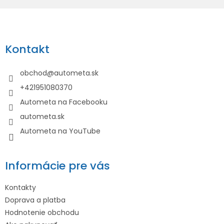
Z
á
p
Kontakt
ä
t
obchod
@
autometa.sk
i
+421951080370
e
Autometa na Facebooku
autometa.sk
Autometa na YouTube
Informácie pre vás
Kontakty
Doprava a platba
Hodnotenie obchodu