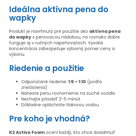
Ideálna aktívna pena do
wapky
Produkt je navrhnutý pre použitie ako
aktívna pena
do wapky
s penovacou nádobou, no rovnako dobre
funguje aj v ručných napeňovačoch. Vysoká
koncentrácia zabezpečuje výborný pomer ceny a
výkonu.
Riedenie a použitie
Odporúčané riedenie:
1:5 – 1:10
(podľa
znečistenia)
Naneste penu rovnomerne na suché vozidlo
Nechajte pôsobiť 2–5 minút
Dôkladne opláchnite tlakovou vodou
Pre koho je vhodná?
K2 Active Foam
ocení každý, kto chce dosiahnuť