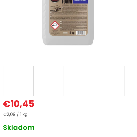
€10,45
Jednotková
€2,09 / 1 kg
cena:
Skladom