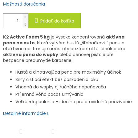
Možnosti doručenia
Pridať do košíka
K2 Active Foam 5 kg
je vysoko koncentrovaná
aktívna
pena na auto
, ktorá vytvára hustú „šľahačkovú“ penu a
efektívne odstraňuje nečistoty bez kontaktu. Ideálna ako
aktívna pena do wapky
alebo penovej pištole pre
bezpečné predumytie karosérie.
Hustá a dlhotrvajúca pena pre maximálny účinok
Silný čistiaci efekt bez poškodenia laku
Vhodná do wapky aj ručného napeňovača
Príjemná vôňa počas umývania
Veľké 5 kg balenie – ideálne pre pravidelné používanie
Detailné informácie