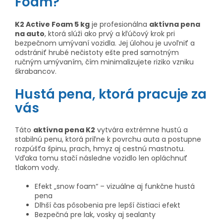
Foam?
K2 Active Foam 5 kg
je profesionálna
aktívna pena
na auto
, ktorá slúži ako prvý a kľúčový krok pri
bezpečnom umývaní vozidla. Jej úlohou je uvoľniť a
odstrániť hrubé nečistoty ešte pred samotným
ručným umývaním, čím minimalizujete riziko vzniku
škrabancov.
Hustá pena, ktorá pracuje za
vás
Táto
aktívna pena K2
vytvára extrémne hustú a
stabilnú penu, ktorá priľne k povrchu auta a postupne
rozpúšťa špinu, prach, hmyz aj cestnú mastnotu.
Vďaka tomu stačí následne vozidlo len opláchnuť
tlakom vody.
Efekt „snow foam“ – vizuálne aj funkčne hustá
pena
Dlhší čas pôsobenia pre lepší čistiaci efekt
Bezpečná pre lak, vosky aj sealanty