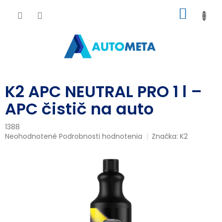
Prejsť
NÁKU
na
obsah
KOŠÍK
K2 APC NEUTRAL PRO 1 l –
APC čistič na auto
1388
Priemerné
Neohodnotené
Podrobnosti hodnotenia
Značka:
K2
hodnotenie
produktu
je
0,0
z
5
hviezdičiek.