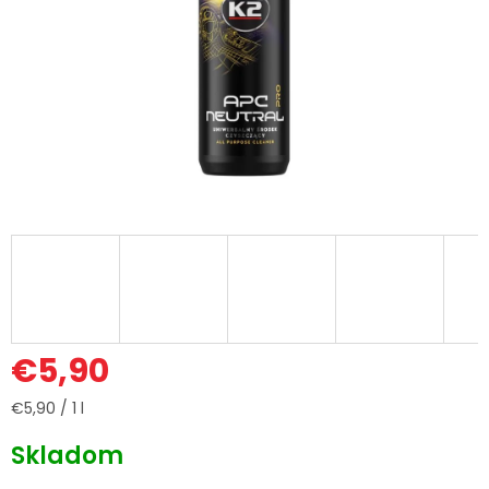
€5,90
Jednotková
€5,90 / 1 l
cena:
Skladom