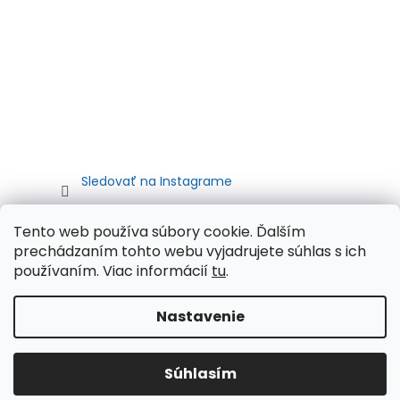
Sledovať na Instagrame
Tento web používa súbory cookie. Ďalším
prechádzaním tohto webu vyjadrujete súhlas s ich
používaním. Viac informácií
tu
.
Nastavenie
Vytvoril Shoptet
Súhlasím
Copyright 2026
Autometa.sk
. Všetky práva vyhradené.