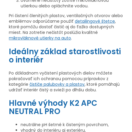
Uvoľnené nečistoty zotrite mikrovláknovou
utierkou alebo opláchnite vodou.
Pri čistení členitých plastov, ventilačných otvorov alebo
emblémov odporúčame použiť
detailingové štetce
,
ktoré pomôžu dostať čistič aj do ťažko dostupných
miest. Na zotretie nečistôt poslúžia kvalitné
mikrovláknové utierky na auto
.
Ideálny základ starostlivosti
o interiér
Po dôkladnom vyčistení plastových dielov môžete
pokračovať ich ochranou pomocou prípravkov z
kategórie
čističe palubovky a plastov
, ktoré pomáhajú
udržať interiér čistý a svieži po dlhšiu dobu.
Hlavné výhody K2 APC
NEUTRAL PRO
neutrálne pH šetrné k čisteným povrchom,
vhodný do interiéru aj exteriéru,