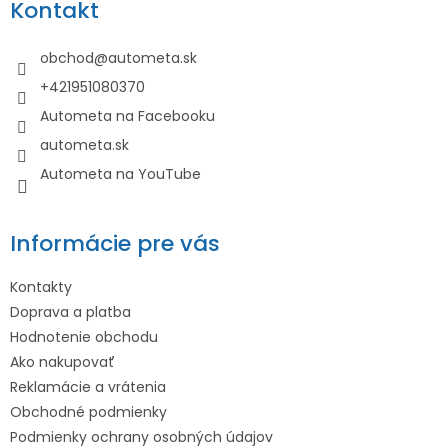
Kontakt
ä
t
obchod
@
autometa.sk
i
+421951080370
e
Autometa na Facebooku
autometa.sk
Autometa na YouTube
Informácie pre vás
Kontakty
Doprava a platba
Hodnotenie obchodu
Ako nakupovať
Reklamácie a vrátenia
Obchodné podmienky
Podmienky ochrany osobných údajov