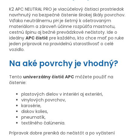
K2 APC NEUTRAL PRO je viacúčelový čistiaci prostriedok
navrhnutý na bezpečné čistenie širokej škály povrchov.
Vďaka neutrálnemu pH je šetrný k ošetrovaným
materiálom a zároveň účinne rozpúšťa mastnotu,
cestnú špinu aj bežné prevádzkové nečistoty. Ide o
ideálny
APC čistič
pre každého, kto chce mať po ruke
jeden prípravok na pravidelnú starostlivosť o celé
vozidlo.
Na aké povrchy je vhodný?
Tento
univerzálny čistič APC
môžete použiť na
čistenie:
plastových dielov v interiéri aj exteriéri,
vinylových povrchov,
karosérie,
diskov kolies,
pneumatík,
textilného čalúnenia.
Prípravok dobre preniká do nečistôt a po vyčistení