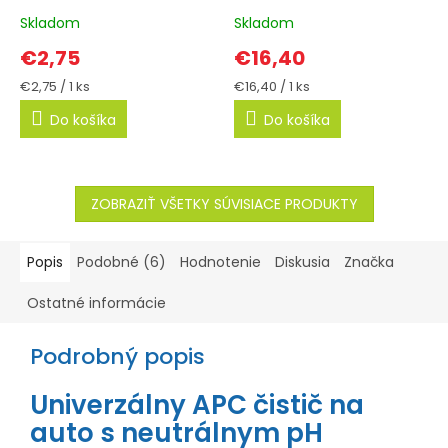
Skladom
Skladom
€2,75
€16,40
Jednotková
Jednotková
€2,75 / 1 ks
€16,40 / 1 ks
cena:
cena:
Do košíka
Do košíka
ZOBRAZIŤ VŠETKY SÚVISIACE PRODUKTY
Popis
Podobné (6)
Hodnotenie
Diskusia
Značka
Ostatné informácie
Podrobný popis
Univerzálny APC čistič na
auto s neutrálnym pH