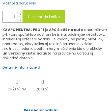
Možnosti doručenia
Pridať do košíka
K2 APC NEUTRAL PRO 1 l
je
APC čistič na auto
s neutrálnym
pH, ktorý spoľahlivo odstráni bežné aj odolnejšie nečistoty z
interiéru aj exteriéru vozidla. Je vhodný na plasty, vinyl, lak,
pneumatiky, disky kolies aj textilné čalúnenie. Vďaka
možnosti riedenia podľa miery znečistenia ide o praktický
univerzálny čistič na auto
na pravidelnú údržbu aj
dôkladné čistenie.
Detailné informácie
OPÝTAŤ SA
ZDIEĽAŤ
Bezpečný nákup