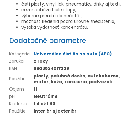
čistí plasty, vinyl, lak, pneumatiky, disky aj textil,
nezanecháva biele stopy,
výborne preniká do nečistôt,
možnosť riedenia podľa úrovne znečistenia,
vysoká výdatnosť koncentrátu.
Dodatočné parametre
Kategória
:
Univerzálne čističe na auto (APC)
Záruka
:
2 roky
EAN
:
5906534017239
plasty, palubná doska, autokoberce,
Použitie
:
motor, koža, karoséria, podvozok
Objem
:
1 l
pH
:
Neutrálne
Riedenie
:
1:4 až 1:80
Použitie
:
Interiér aj exteriér