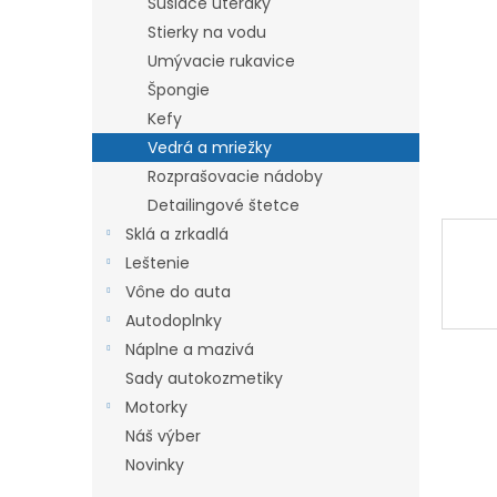
Sušiace uteráky
l
Stierky na vodu
Umývacie rukavice
Špongie
Kefy
Vedrá a mriežky
Rozprašovacie nádoby
Detailingové štetce
Sklá a zrkadlá
Leštenie
Vône do auta
Autodoplnky
Náplne a mazivá
Sady autokozmetiky
Motorky
Náš výber
Novinky