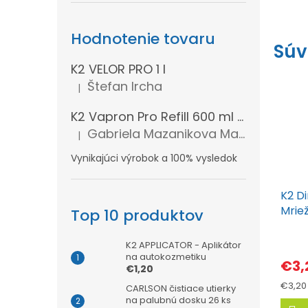
Hodnotenie tovaru
Súv
K2 VELOR PRO 1 l
Štefan Ircha
|
Hodnotenie produktu je 5 z 5 hviezdičiek.
K2 Vapron Pro Refill 600 ml - Náhradná náplň
Gabriela Mazanikova Mazanikova
|
Hodnotenie produktu je 5 z 5 hviezdičiek.
Vynikajúci výrobok a 100% vysledok
K2 Di
Mrie
Top 10 produktov
K2 APPLICATOR - Aplikátor
na autokozmetiku
€3,
€1,20
Jedno
€3,20 
CARLSON čistiace utierky
cena:
na palubnú dosku 26 ks