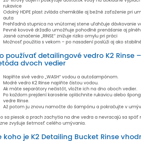
rukavice
Odolný HDPE plast zvláda chemikálie aj bežné zaťaženie pri u
auta
Prehľadná stupnica na vnútornej stene uľahčuje dávkovanie 
Pevné kovové držadlo umožňuje pohodlné prenášanie aj plnéh
Jasné označenie „RINSE“ znižuje riziko omylu pri práci
Možnosť použitia s vekom – po nasadení poslúži aj ako stabiln
o používať detailingové vedro K2 Rinse 
tóda dvoch vedier
Naplňte sivé vedro „WASH“ vodou a autošampónom.
Modré vedro K2 Rinse naplňte čistou vodou.
Ak máte separátory nečistôt, vložte ich na dno oboch vedier.
Po každom prejdení karosérie opláchnite rukavicu alebo špong
vedre Rinse.
Až potom ju znovu namočte do šampónu a pokračujte v umýv
o sa piesok a prach zachytia na dne vedra a nevracajú sa späť n
zne zvyšuje šetrnosť celého umývania.
e koho je K2 Detailing Bucket Rinse vhod