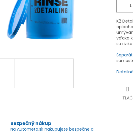
K2 Detai
oplach
umývaní
vďaka kt
sa rizik
Separát
samost
Detailn
TLAČ
Bezpečný nákup
Na Autometa.sk nakupujete bezpečne a