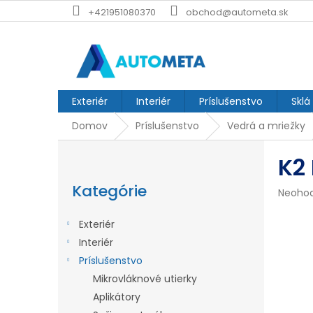
Prejsť
+421951080370
obchod@autometa.sk
na
obsah
Exteriér
Interiér
Príslušenstvo
Sklá
Domov
Príslušenstvo
Vedrá a mriežky
B
K2 
o
Preskočiť
č
kategórie
Kategórie
Prieme
Neoho
n
hodnot
produk
ý
Exteriér
je
p
Interiér
0,0
z
Príslušenstvo
a
5
Mikrovláknové utierky
n
hviezdi
Aplikátory
e