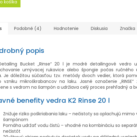
o košíka
s
Podobné (4)
Hodnotenie
Diskusia
Značka
drobný popis
Detailing Bucket „Rinse“ 20 l je modré detailingové vedro 
achovanie umývacej rukavice alebo špongie počas ručného
. Je dôležitou súčasťou tzv. metódy dvoch vedier, ktorá pom
iko vzniku mikroškrabancov na laku. Jasné označenie „RINSE“ 
ene s vedrom na šampón a udržiava celý proces prehľadný a b
avné benefity vedra K2 Rinse 20 l
Znižuje riziko poškriabania laku – nečistoty sa oplachujú mimo
šampónom
Pomáha udržať vodu čistú – vhodné na kombináciu so separ
nečistôt
20-litrový objem poskytuje dostatok vody na dôkladné vyplac