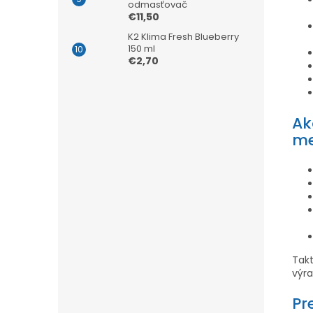
odmasťovač
€11,50
K2 Klima Fresh Blueberry
150 ml
€2,70
Ak
me
Takt
výra
Pr