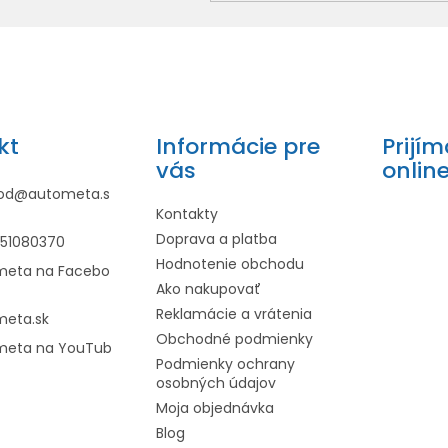
kt
Informácie pre
Prijí
vás
onlin
od
@
autometa.s
Kontakty
Doprava a platba
951080370
Hodnotenie obchodu
meta na Facebo
Ako nakupovať
Reklamácie a vrátenia
meta.sk
Obchodné podmienky
meta na YouTub
Podmienky ochrany
osobných údajov
Moja objednávka
Blog