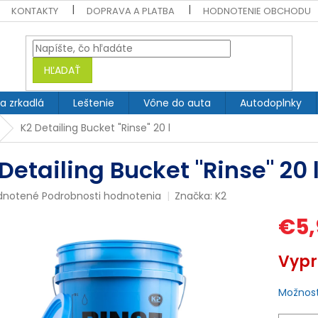
KONTAKTY
DOPRAVA A PLATBA
HODNOTENIE OBCHODU
HĽADAŤ
 a zrkadlá
Leštenie
Vône do auta
Autodoplnky
K2 Detailing Bucket "Rinse" 20 l
Detailing Bucket "Rinse" 20 
rné
dnotené
Podrobnosti hodnotenia
Značka:
K2
enie
€5,
tu
Jednotk
Vyp
cena:
čiek.
Možnost