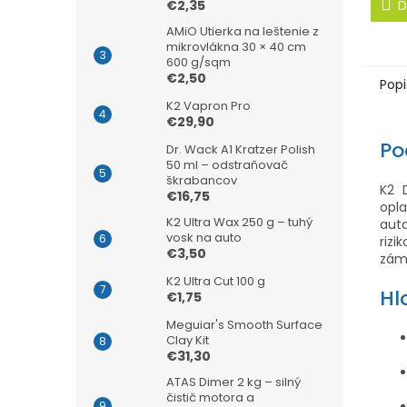
D
€2,35
AMiO Utierka na leštenie z
mikrovlákna 30 × 40 cm
600 g/sqm
€2,50
Popi
K2 Vapron Pro
€29,90
Po
Dr. Wack A1 Kratzer Polish
50 ml – odstraňovač
škrabancov
K2 
€16,75
opl
K2 Ultra Wax 250 g – tuhý
auta
vosk na auto
riz
€3,50
zám
K2 Ultra Cut 100 g
Hl
€1,75
Meguiar's Smooth Surface
Clay Kit
€31,30
ATAS Dimer 2 kg – silný
čistič motora a