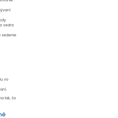
mývaní
vody
o vedra
é sedenie
–
iu vo
aní.
a lak, čo
né