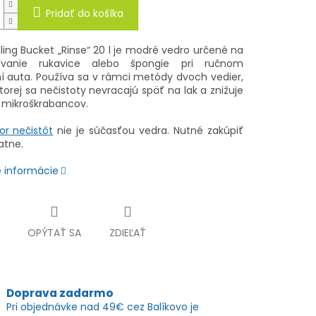
Pridať do košíka
ling Bucket „Rinse“ 20 l je modré vedro určené na
ovanie rukavice alebo špongie pri ručnom
 auta. Používa sa v rámci metódy dvoch vedier,
orej sa nečistoty nevracajú späť na lak a znižuje
o mikroškrabancov.
or nečistôt
nie je súčasťou vedra. Nutné zakúpiť
atne.
é informácie
OPÝTAŤ SA
ZDIEĽAŤ
Doprava zadarmo
Pri objednávke nad 49€ cez Balíkovo je