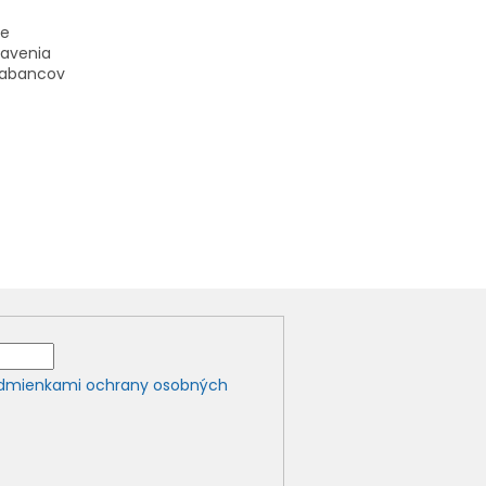
ve
bavenia
krabancov
dmienkami ochrany osobných