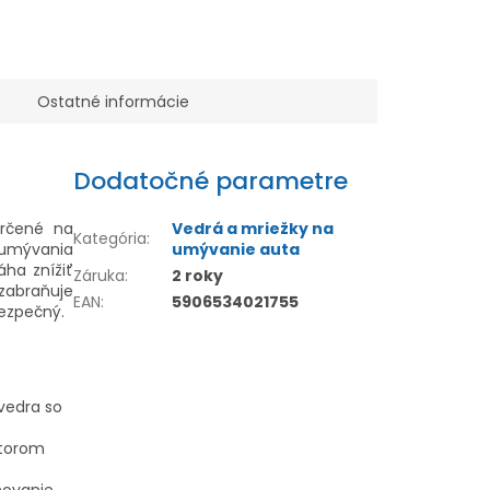
Ostatné informácie
Dodatočné parametre
určené na
Vedrá a mriežky na
Kategória
:
 umývania
umývanie auta
áha znížiť
Záruka
:
2 roky
zabraňuje
EAN
:
5906534021755
ezpečný.
 vedra so
átorom
hovanie