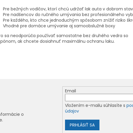
Pre bežných vodičov, ktorí chcú udržať lak auta v dobrom sta
Pre nadšencov do ručného umývania bez profesionálneho vy
Pre každého, kto chce jednoduchým spôsobom znížiť riziko š
Vhodné pre domáce umývanie aj samoobslužné boxy
ro sa neodporúča používať samostatne bez druhého vedra so
pónom, ak chcete dosiahnuť maximálnu ochranu laku.
Email
Vložením e-mailu súhlasíte s
po
údajov
nformácie o
e.
PRIHLÁSIŤ SA