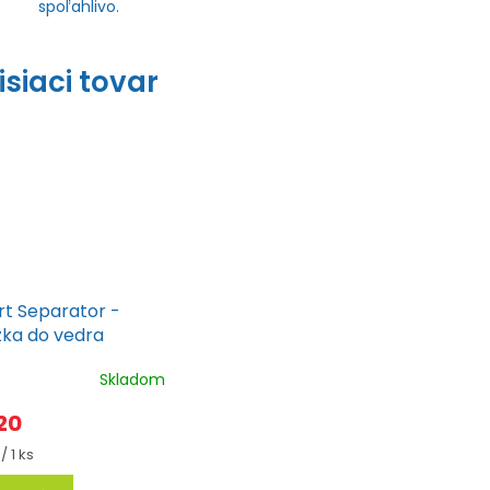
spoľahlivo.
isiaci tovar
rt Separator -
žka do vedra
Skladom
20
tková
/ 1 ks