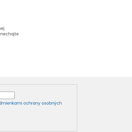
nej
a nechajte
dmienkami ochrany osobných