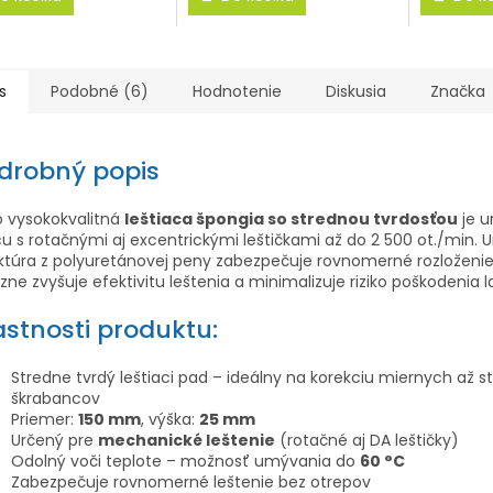
ičiek.
s
Podobné (6)
Hodnotenie
Diskusia
Značka
drobný popis
o vysokokvalitná
leštiaca špongia so strednou tvrdosťou
je u
u s rotačnými aj excentrickými leštičkami až do 2 500 ot./min. 
ktúra z polyuretánovej peny zabezpečuje rovnomerné rozloženie 
zne zvyšuje efektivitu leštenia a minimalizuje riziko poškodenia l
astnosti produktu:
Stredne tvrdý leštiaci pad – ideálny na korekciu miernych až 
škrabancov
Priemer:
150 mm
, výška:
25 mm
Určený pre
mechanické leštenie
(rotačné aj DA leštičky)
Odolný voči teplote – možnosť umývania do
60 °C
Zabezpečuje rovnomerné leštenie bez otrepov