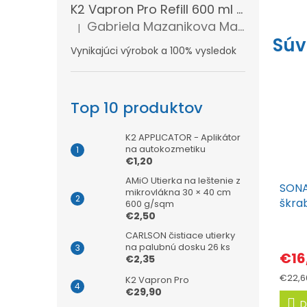
K2 Vapron Pro Refill 600 ml - Náhradná náplň
Gabriela Mazanikova Mazanikova
|
Hodnotenie produktu je 5 z 5 hviezdičiek.
Súv
Vynikajúci výrobok a 100% vysledok
Top 10 produktov
K2 APPLICATOR - Aplikátor
na autokozmetiku
€1,20
AMiO Utierka na leštenie z
SONA
mikrovlákna 30 × 40 cm
škra
600 g/sqm
€2,50
75 m
Priem
CARLSON čistiace utierky
hodn
na palubnú dosku 26 ks
€16
€2,35
produ
je
Jedno
€22,60
K2 Vapron Pro
5,0
cena:
€29,90
z
D