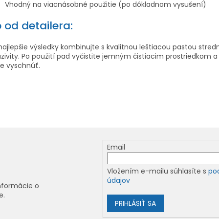
Vhodný na viacnásobné použitie (po dôkladnom vysušení)
p od detailera:
najlepšie výsledky kombinujte s kvalitnou leštiacou pastou stred
zivity. Po použití pad vyčistite jemným čistiacim prostriedkom 
e vyschnúť.
Email
Vložením e-mailu súhlasíte s
po
údajov
nformácie o
e.
PRIHLÁSIŤ SA