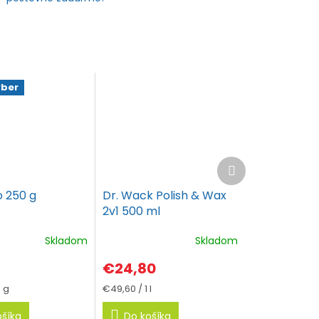
ýber
Ďalší
produkt
o 250 g
Dr. Wack Polish & Wax
2v1 500 ml
Skladom
Skladom
€24,80
vá
Jednotková
0 g
€49,60 / 1 l
cena:
ošíka
Do košíka