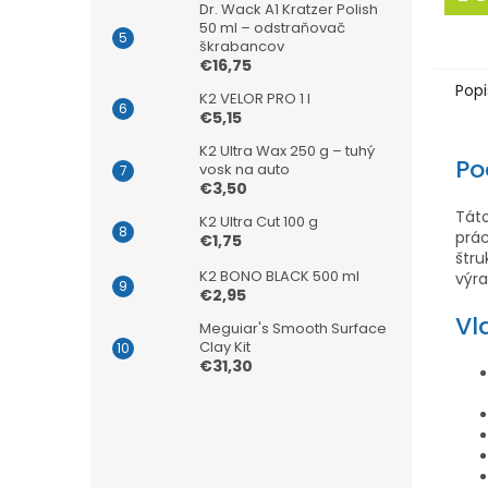
5
Dr. Wack A1 Kratzer Polish
hviezd
50 ml – odstraňovač
škrabancov
€16,75
Popi
K2 VELOR PRO 1 l
€5,15
K2 Ultra Wax 250 g – tuhý
Po
vosk na auto
€3,50
Tát
K2 Ultra Cut 100 g
prác
€1,75
štru
K2 BONO BLACK 500 ml
výra
€2,95
Vl
Meguiar's Smooth Surface
Clay Kit
€31,30