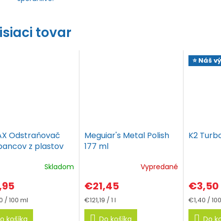
isiaci tovar
⭐ Náš v
X Odstraňovač
Meguiar's Metal Polish
K2 Turb
bancov z plastov
177 ml
l
Skladom
Vypredané
erné
otenie
,95
€21,45
€3,50
ktu
tková
Jednotková
Jednotko
 / 100 ml
€121,19 / 1 l
€1,40 / 10
cena:
cena:
o košíka
Do košíka
Do k