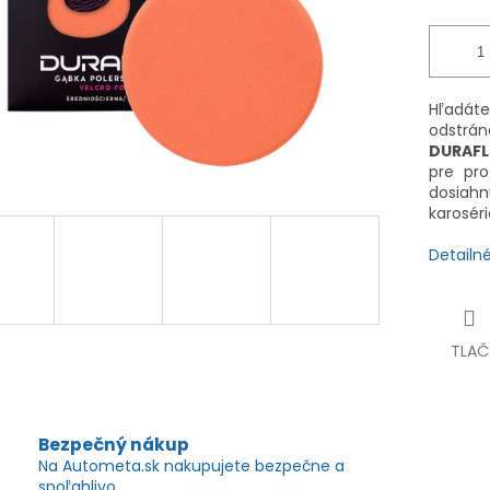
Hľadát
odstrá
DURAFL
pre pro
dosiahn
karoséri
Detailn
TLAČ
Bezpečný nákup
Na Autometa.sk nakupujete bezpečne a
spoľahlivo.