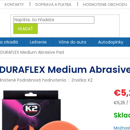
KONTAKTY
DOPRAVA A PLATBA
HODNOTENIE OBCHODU
HĽADAŤ
 a zrkadlá
Leštenie
Vône do auta
Autodoplnky
 DURAFLEX Medium Abrasive Pad
 DURAFLEX Medium Abrasiv
rné
dnotené
Podrobnosti hodnotenia
Značka:
K2
enie
€5,
tu
Jednotk
€5,25 / 
cena:
Skl
čiek.
Možnost