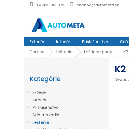
Prejsť
+421951080370
obchod@autometa.sk
na
obsah
Exteriér
Interiér
Príslušenstvo
Sklá
Domov
Leštenie
Leštiace pady
K2
B
K2
o
Preskočiť
č
kategórie
Kategórie
Prieme
Neoho
n
hodnot
produk
ý
Exteriér
je
p
Interiér
0,0
z
Príslušenstvo
a
5
Sklá a zrkadlá
n
hviezdi
Leštenie
e