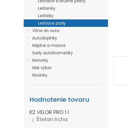
Leštiace a brúsne pasty
l
Leštenky
Leštičky
Leštiace pady
Vône do auta
Autodoplnky
Náplne a mazivá
Sady autokozmetiky
Motorky
Náš výber
Novinky
Hodnotenie tovaru
K2 VELOR PRO 1 l
Štefan Ircha
|
Hodnotenie produktu je 5 z 5 hviezdičiek.