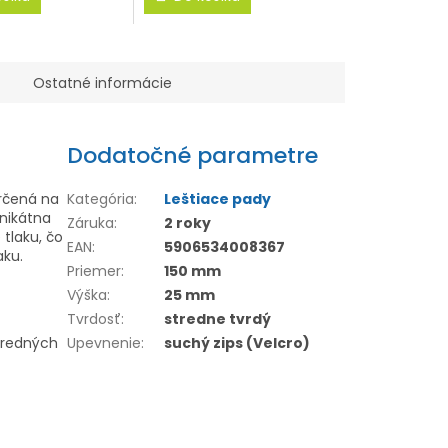
Ostatné informácie
Dodatočné parametre
rčená na
Kategória
:
Leštiace pady
Unikátna
Záruka
:
2 roky
tlaku, čo
EAN
:
5906534008367
aku.
Priemer
:
150 mm
Výška
:
25 mm
Tvrdosť
:
stredne tvrdý
stredných
Upevnenie
:
suchý zips (Velcro)