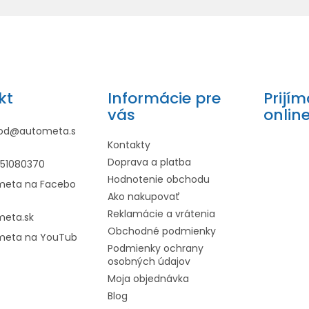
kt
Informácie pre
Prijí
vás
onlin
od
@
autometa.s
Kontakty
Doprava a platba
951080370
Hodnotenie obchodu
meta na Facebo
Ako nakupovať
Reklamácie a vrátenia
meta.sk
Obchodné podmienky
meta na YouTub
Podmienky ochrany
osobných údajov
Moja objednávka
Blog