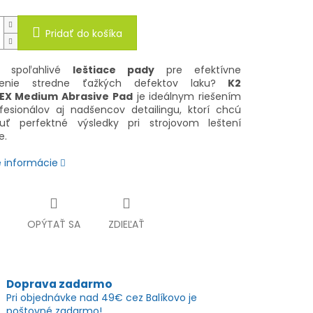
Pridať do košíka
e spoľahlivé
leštiace pady
pre efektívne
nenie stredne ťažkých defektov laku?
K2
EX Medium Abrasive Pad
je ideálnym riešením
fesionálov aj nadšencov detailingu, ktorí chcú
uť perfektné výsledky pri strojovom leštení
e.
é informácie
OPÝTAŤ SA
ZDIEĽAŤ
Doprava zadarmo
Pri objednávke nad 49€ cez Balíkovo je
poštovné zadarmo!