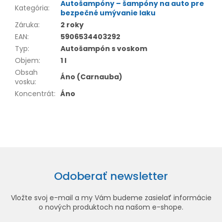
Autošampóny – šampóny na auto pre
Kategória
:
bezpečné umývanie laku
Záruka
:
2 roky
EAN
:
5906534403292
Typ
:
Autošampón s voskom
Objem
:
1 l
Obsah
Áno (Carnauba)
vosku
:
Koncentrát
:
Áno
Odoberať newsletter
Vložte svoj e-mail a my Vám budeme zasielať informácie
o nových produktoch na našom e-shope.