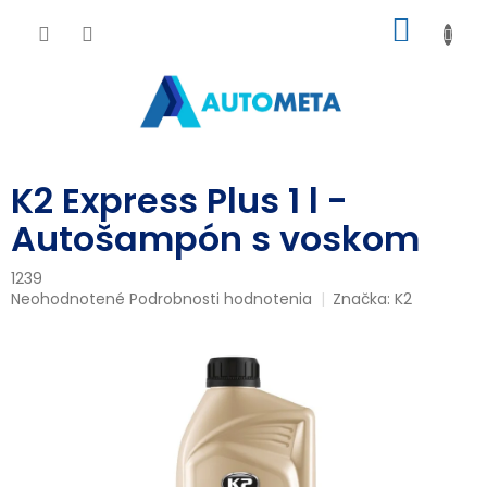
Prejsť
NÁKU
na
obsah
KOŠÍK
K2 Express Plus 1 l -
Autošampón s voskom
1239
Priemerné
Neohodnotené
Podrobnosti hodnotenia
Značka:
K2
hodnotenie
produktu
je
0,0
z
5
hviezdičiek.