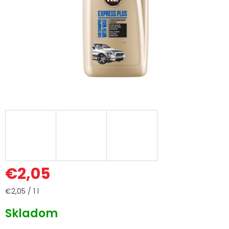
€2,05
Jednotková
€2,05 / 1 l
cena:
Skladom