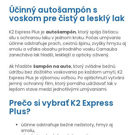
Účinný autošampón s
voskom pre čistý a lesklý lak
K2 Express Plus je
autošampón
, ktorý spája čistiacu
silu s ochranou laku v jednom kroku. Počas umývania
účinne odstraňuje prach, cestnú špinu, zvyšky hmyzu aj
smolu a vďaka obsahu prírodného vosku Carnauba
zanecháva lak hladší, lesklejší a opticky oživený.
Ak hľadáte
šampón na auto
, ktorý zvládne bežnú
údržbu bez zložitého voskovania po každom umytí, K2
Express Plus je výbornou voľbou. Po opláchnutí vytvára
jemný ochranný film, ktorý pomáha udržiavať lak v
lepšom stave medzi jednotlivými umývaniami.
Prečo si vybrať K2 Express
Plus?
účinne odstraňuje bežné nečistoty, hmyz aj
smolu,