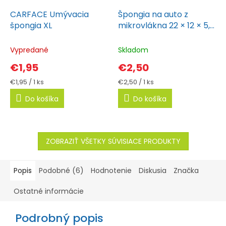
CARFACE Umývacia
Špongia na auto z
špongia XL
mikrovlákna 22 × 12 × 5,5
cm AMiO
Vypredané
Skladom
€1,95
€2,50
Jednotková
Jednotková
€1,95 / 1 ks
€2,50 / 1 ks
cena:
cena:
Do košíka
Do košíka
ZOBRAZIŤ VŠETKY SÚVISIACE PRODUKTY
Popis
Podobné (6)
Hodnotenie
Diskusia
Značka
Ostatné informácie
Podrobný popis