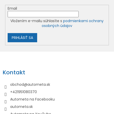
Email
Vložením e-mailu súhlasíte s
podmienkami ochrany
osobných údajov
PRIHLÁSIŤ SA
Z
á
p
Kontakt
ä
t
obchod
@
autometa.sk
i
+421951080370
e
Autometa na Facebooku
autometa.sk
Autometa na YouTube