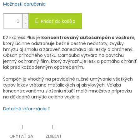
Možnosti doručenia
Pridať do košíka
K2 Express Plus je
koncentrovaný autošampón s voskom
,
ktorý účinne odstraňuje bežné cestné nečistoty, zvyšky
hmyzu aj smolu a zároveň zanecháva lak lesklý a chránený.
Obsah prírodného vosku Carnauba vytvára na povrchu
jemný ochranný film, ktorý zvýrazňuje lesk a pomáha chrániť
lak pred každodenným opotrebením.
Šampón je vhodný na pravidelné ručné umývanie všetkých
typov lakov vrátane metalických aj akrylových. Vďaka
koncentrovanému zloženiu stačí malé množstvo prípravku
na dôkladné umytie celého vozidla.
Detailné informácie
OPÝTAŤ SA
ZDIEĽAŤ