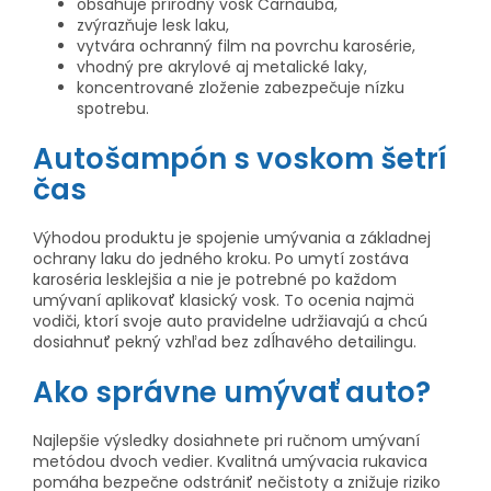
obsahuje prírodný vosk Carnauba,
zvýrazňuje lesk laku,
vytvára ochranný film na povrchu karosérie,
vhodný pre akrylové aj metalické laky,
koncentrované zloženie zabezpečuje nízku
spotrebu.
Autošampón s voskom šetrí
čas
Výhodou produktu je spojenie umývania a základnej
ochrany laku do jedného kroku. Po umytí zostáva
karoséria lesklejšia a nie je potrebné po každom
umývaní aplikovať klasický vosk. To ocenia najmä
vodiči, ktorí svoje auto pravidelne udržiavajú a chcú
dosiahnuť pekný vzhľad bez zdĺhavého detailingu.
Ako správne umývať auto?
Najlepšie výsledky dosiahnete pri ručnom umývaní
metódou dvoch vedier. Kvalitná umývacia rukavica
pomáha bezpečne odstrániť nečistoty a znižuje riziko