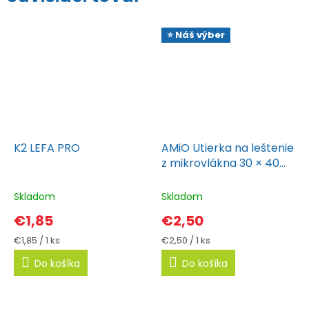
⭐ Náš výber
K2 LEFA PRO
AMiO Utierka na leštenie
z mikrovlákna 30 × 40
cm 600 g/sqm
Skladom
Skladom
€1,85
€2,50
Jednotková
Jednotková
€1,85 / 1 ks
€2,50 / 1 ks
cena:
cena:
Do košíka
Do košíka