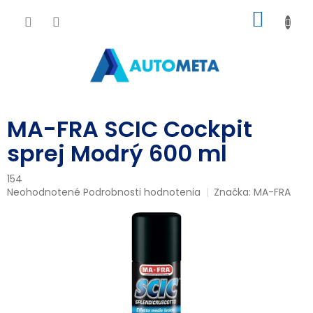
Prejsť
NÁKU
na
obsah
KOŠÍK
MA-FRA SCIC Cockpit
sprej Modrý 600 ml
154
Priemerné
Neohodnotené
Podrobnosti hodnotenia
Značka:
MA-FRA
hodnotenie
produktu
je
0,0
z
5
hviezdičiek.