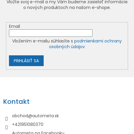
Vložte svoj e-mail a my Vám budeme zasielať informácie
o nových produktoch na našom e-shope.
Email
Vložením e-mailu súhlasíte s
podmienkami ochrany
osobných údajov
PRIHLÁSIŤ SA
Z
á
p
Kontakt
ä
t
obchod
@
autometa.sk
i
+421951080370
e
Autometa na Facebooku