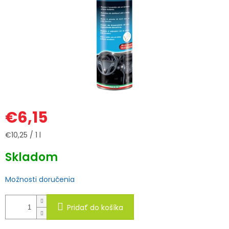
€6,15
Jednotková
€10,25 / 1 l
cena:
Skladom
Možnosti doručenia
Pridať do košíka