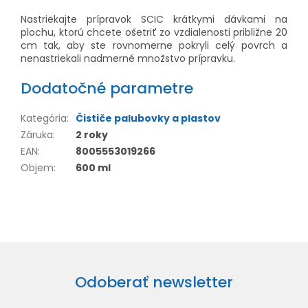
Nastriekajte prípravok SCIC krátkymi dávkami na
plochu, ktorú chcete ošetriť zo vzdialenosti približne 20
cm tak, aby ste rovnomerne pokryli celý povrch a
nenastriekali nadmerné množstvo prípravku.
Dodatočné parametre
Kategória
:
Čističe palubovky a plastov
Záruka
:
2 roky
EAN
:
8005553019266
Objem
:
600 ml
Odoberať newsletter