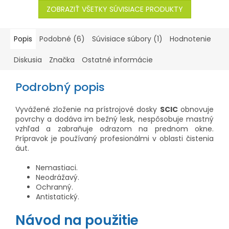
ZOBRAZIŤ VŠETKY SÚVISIACE PRODUKTY
Popis
Podobné (6)
Súvisiace súbory (1)
Hodnotenie
Diskusia
Značka
Ostatné informácie
Podrobný popis
Vyvážené zloženie na prístrojové dosky
SCIC
obnovuje
povrchy a dodáva im bežný lesk, nespôsobuje mastný
vzhľad a zabraňuje odrazom na prednom okne.
Prípravok je používaný profesionálmi v oblasti čistenia
áut.
Nemastiaci.
Neodrážavý.
Ochranný.
Antistatický.
Návod na použitie