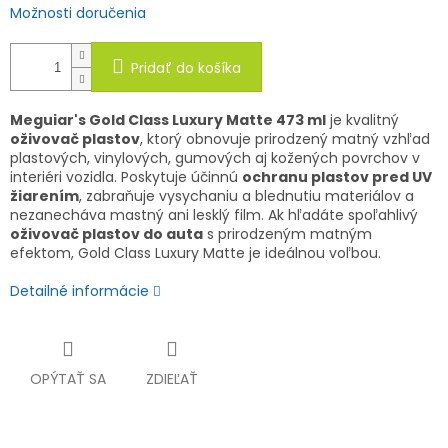
Možnosti doručenia
Pridať do košíka
Meguiar's Gold Class Luxury Matte 473 ml
je kvalitný
oživovač plastov
, ktorý obnovuje prirodzený matný vzhľad
plastových, vinylových, gumových aj kožených povrchov v
interiéri vozidla. Poskytuje účinnú
ochranu plastov pred UV
žiarením
, zabraňuje vysychaniu a blednutiu materiálov a
nezanecháva mastný ani lesklý film. Ak hľadáte spoľahlivý
oživovač plastov do auta
s prirodzeným matným
efektom, Gold Class Luxury Matte je ideálnou voľbou.
Detailné informácie
OPÝTAŤ SA
ZDIEĽAŤ