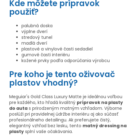
Kde môžete prípravok
použiť?
palubná doska
výplne dverí
stredový tunel
madlá dverí
plastové a vinylové časti sedadiel
gumové časti interiéru
kožené prvky podľa odporúčania výrobcu
Pre koho je tento oživovač
plastov vhodný?
Meguiar's Gold Class Luxury Matte je ideálnou voľbou
pre každého, kto hľadá kvalitný
prípravok na plasty
do auta
s prirodzeným matným vzhľadom. Výborne
poslúži pri pravidelnej údržbe interiéru aj ako súčasť
profesionálneho detailingu. Ak preferujete čistý,
elegantný vzhľad bez lesku, tento
matný dressing na
plasty
splní vaše očakávania.