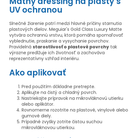
Matný dressing na plasty s
UV ochranou
Slnečné žiarenie patrí medzi hlavné príčiny starnutia
plastových dielov. Meguiar's Gold Class Luxury Matte
vytvára ochrannú vrstvu, ktorá pomáha spomaľovať
vyblednutie, praskanie a vysychanie povrchov.
Pravidelná
starostlivosť o plastové povrchy
tak
výrazne predlžuje ich životnosť a zachováva
reprezentatívny vzhľad interiéru.
Ako aplikovať
Pred použitím dôkladne pretrepte.
Aplikujte na čistý a chladný povrch.
Nastriekajte prípravok na mikrovláknovú utierku
alebo aplikátor.
Rovnomerne rozotrite na plastové, vinylové alebo
gumové diely.
Prípadné zvyšky zotrite čistou suchou
mikrovláknovou utierkou.