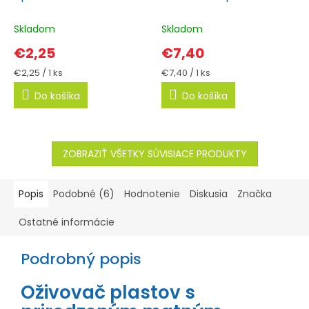
vosk
Skladom
Skladom
€2,25
€7,40
Jednotková
Jednotková
€2,25 / 1 ks
€7,40 / 1 ks
cena:
cena:
Do košíka
Do košíka
ZOBRAZIŤ VŠETKY SÚVISIACE PRODUKTY
Popis
Podobné (6)
Hodnotenie
Diskusia
Značka
Ostatné informácie
Podrobný popis
Oživovač plastov s