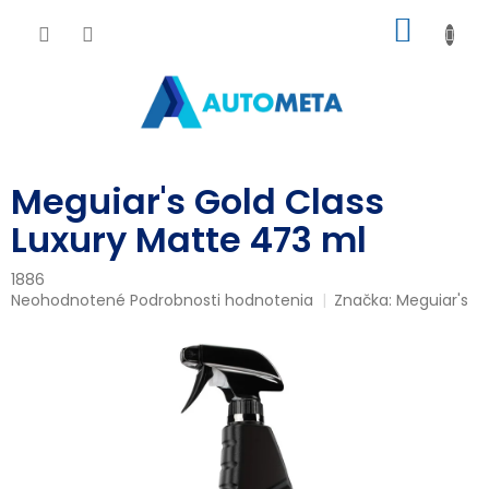
Prejsť
NÁKU
na
obsah
KOŠÍK
Meguiar's Gold Class
Luxury Matte 473 ml
1886
Priemerné
Neohodnotené
Podrobnosti hodnotenia
Značka:
Meguiar's
hodnotenie
produktu
je
0,0
z
5
hviezdičiek.