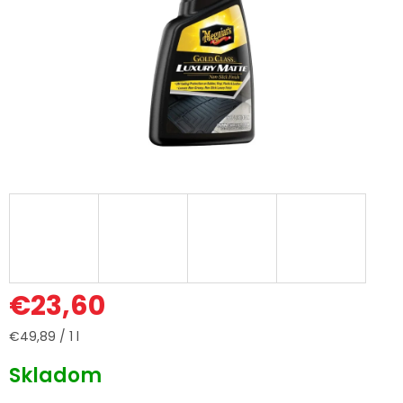
€23,60
Jednotková
€49,89 / 1 l
cena:
Skladom