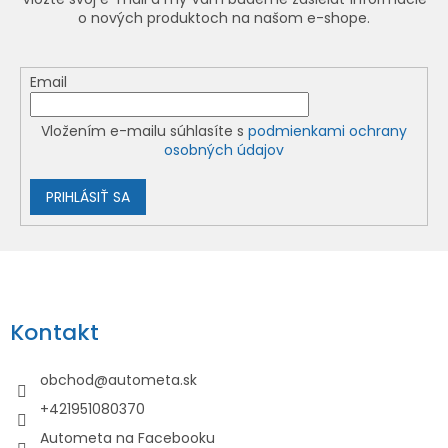
o nových produktoch na našom e-shope.
Email
Vložením e-mailu súhlasíte s
podmienkami ochrany
osobných údajov
PRIHLÁSIŤ SA
Z
á
p
Kontakt
ä
t
obchod
@
autometa.sk
i
+421951080370
e
Autometa na Facebooku