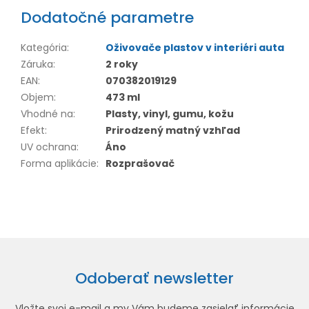
Dodatočné parametre
Kategória
:
Oživovače plastov v interiéri auta
Záruka
:
2 roky
EAN
:
070382019129
Objem
:
473 ml
Vhodné na
:
Plasty, vinyl, gumu, kožu
Efekt
:
Prirodzený matný vzhľad
UV ochrana
:
Áno
Forma aplikácie
:
Rozprašovač
Odoberať newsletter
Vložte svoj e-mail a my Vám budeme zasielať informácie