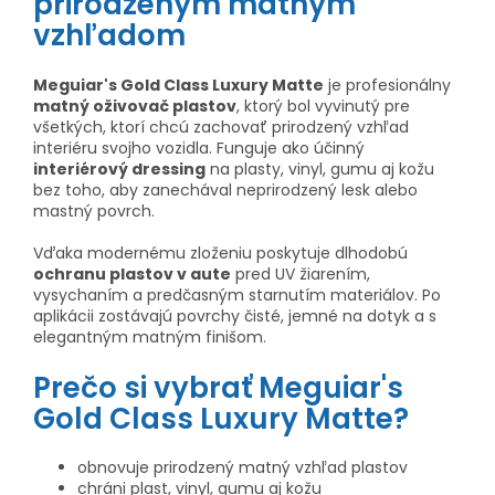
prirodzeným matným
vzhľadom
Meguiar's Gold Class Luxury Matte
je profesionálny
matný oživovač plastov
, ktorý bol vyvinutý pre
všetkých, ktorí chcú zachovať prirodzený vzhľad
interiéru svojho vozidla. Funguje ako účinný
interiérový dressing
na plasty, vinyl, gumu aj kožu
bez toho, aby zanechával neprirodzený lesk alebo
mastný povrch.
Vďaka modernému zloženiu poskytuje dlhodobú
ochranu plastov v aute
pred UV žiarením,
vysychaním a predčasným starnutím materiálov. Po
aplikácii zostávajú povrchy čisté, jemné na dotyk a s
elegantným matným finišom.
Prečo si vybrať Meguiar's
Gold Class Luxury Matte?
obnovuje prirodzený matný vzhľad plastov
chráni plast, vinyl, gumu aj kožu