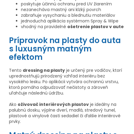
poskytuje účinnú ochranu pred UV žiarením
nezanecháva mastný ani klzký povrch
zabraňuje vysychaniu a blednutiu materiálov
jednoduchá aplikácia systémom Spray & Wipe
vhodný na pravidelné
ošetrenie plastov v aute
Prípravok na plasty do auta
s luxusným matným
efektom
Tento
dressing na plasty
je určený pre vodičov, ktorí
uprednostňujú prirodzený vzhľad interiéru bez
vysokého lesku. Po aplikácii vytvára ochrannú vrstvu,
ktorá pomáha odpudzovať nečistoty a zároveň
uľahčuje následnú údržbu.
Ako
oživovač interiérových plastov
je ideálny na
palubnú dosku, výplne dverí, madlá, stredový tunel,
plastové a vinylové časti sedadiel či ďalšie interiérové
prvky.