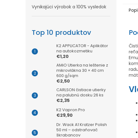
Vynikajúci výrobok a 100% vysledok
Popi
Top 10 produktov
Po
K2 APPLICATOR - Aplikátor
Čis
na autokozmetiku
reť
€1,20
Emu
kom
AMiO Utierka na leštenie z
radu
mikrovlákna 30 × 40 cm
mät
600 g/sqm
€2,50
Vl
CARLSON čistiace utierky
na palubnú dosku 26 ks
€2,35
K2 Vapron Pro
€29,90
Dr. Wack A1 Kratzer Polish
50 ml – odstraňovač
škrabancov