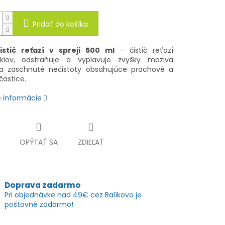
Pridať do košíka
istič reťazí v spreji 500 ml
- čistič reťazí
klov, odstraňuje a vyplavuje zvyšky maziva
a zaschnuté nečistoty obsahujúce prachové a
častice.
é informácie
OPÝTAŤ SA
ZDIEĽAŤ
Doprava zadarmo
Pri objednávke nad 49€ cez Balíkovo je
poštovné zadarmo!