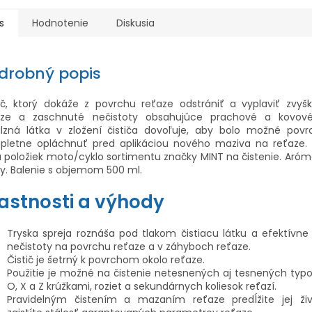
s
Hodnotenie
Diskusia
drobný popis
tič, ktorý dokáže z povrchu reťaze odstrániť a vyplaviť zvyš
aze a zaschnuté nečistoty obsahujúce prachové a kovové
lzná látka v zložení čističa dovoľuje, aby bolo možné povr
pletne opláchnuť pred aplikáciou nového maziva na reťaze.
 položiek moto/cyklo sortimentu značky MINT na čistenie.
Aróm
y.
Balenie s objemom 500 ml.
astnosti a výhody
Tryska spreja roznáša pod tlakom čistiacu látku a efektívne
nečistoty na povrchu reťaze a v záhyboch reťaze.
Čistič je šetrný k povrchom okolo reťaze.
Použitie je možné na čistenie netesnených aj tesnených typo
O, X a Z krúžkami, roziet a sekundárnych koliesok reťazí.
Pravidelným čistením a mazaním reťaze predĺžite jej ži