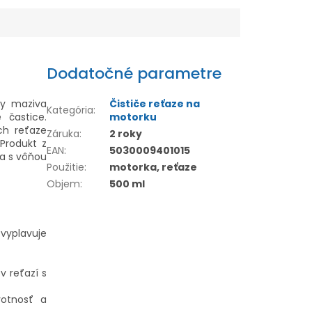
Dodatočné parametre
ky maziva
Čističe reťaze na
Kategória
:
 častice.
motorku
ch reťaze
Záruka
:
2 roky
Produkt z
EAN
:
5030009401015
a s vôňou
Použitie
:
motorka, reťaze
Objem
:
500 ml
 vyplavuje
v reťazí s
votnosť a