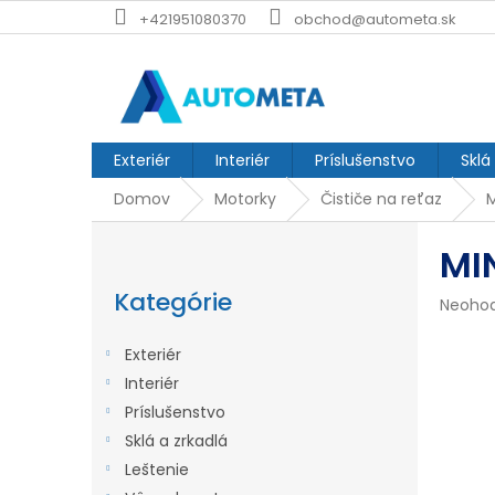
Prejsť
+421951080370
obchod@autometa.sk
na
obsah
Exteriér
Interiér
Príslušenstvo
Sklá
Domov
Motorky
Čističe na reťaz
M
B
MIN
o
Preskočiť
č
kategórie
Kategórie
Prieme
Neoho
n
hodnot
produk
ý
Exteriér
je
p
Interiér
0,0
z
Príslušenstvo
a
5
Sklá a zrkadlá
n
hviezdi
Leštenie
e