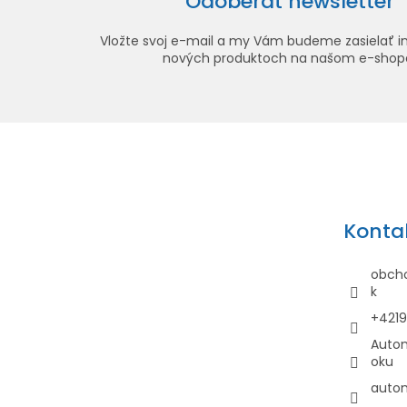
Odoberať newsletter
Vložte svoj e-mail a my Vám budeme zasielať i
nových produktoch na našom e-shop
Z
á
p
ä
Konta
t
i
obch
e
k
+421
Auto
oku
auto