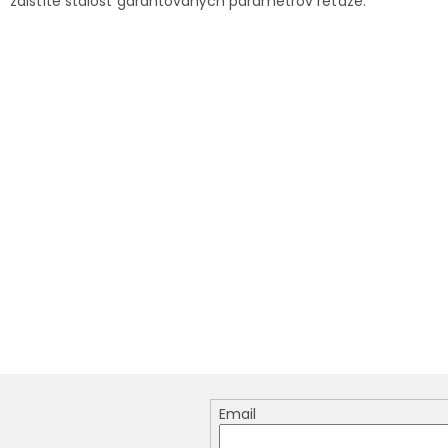
zaistíte stálosť garantovaných parametrov reťaze.
Email