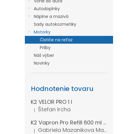
Vône do auta
l
Autodoplnky
Náplne a mazivá
Sady autokozmetiky
Motorky
Čističe na reťaz
Prilby
Náš výber
Novinky
Hodnotenie tovaru
K2 VELOR PRO 1 l
Štefan Ircha
|
Hodnotenie produktu je 5 z 5 hviezdičiek.
K2 Vapron Pro Refill 600 ml - Náhradná náplň
Gabriela Mazanikova Mazanikova
|
Hodnotenie produktu je 5 z 5 hviezdičiek.