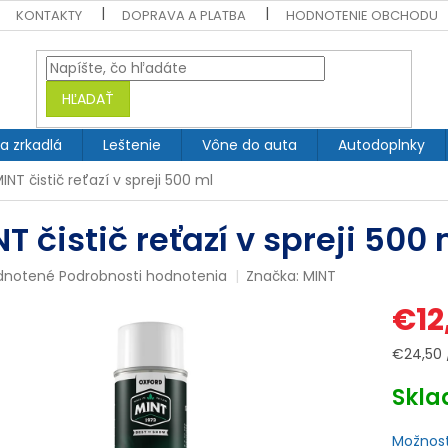
KONTAKTY
DOPRAVA A PLATBA
HODNOTENIE OBCHODU
HĽADAŤ
 a zrkadlá
Leštenie
Vône do auta
Autodoplnky
INT čistič reťazí v spreji 500 ml
T čistič reťazí v spreji 500 
rné
dnotené
Podrobnosti hodnotenia
Značka:
MINT
enie
€12
tu
Jednotk
€24,50 /
cena:
Skl
čiek.
Možnost