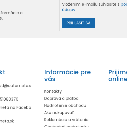
Vložením e-mailu súhlasíte s
po
údajov
nformácie o
e.
PRIHLÁSIŤ SA
kt
Informácie pre
Prijí
vás
onlin
od
@
autometa.s
Kontakty
Doprava a platba
951080370
Hodnotenie obchodu
meta na Facebo
Ako nakupovať
Reklamácie a vrátenia
meta.sk
Obchodné podmienky