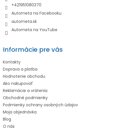
i
+421951080370
e
Autometa na Facebooku
autometa.sk
Autometa na YouTube
Informácie pre vás
Kontakty
Doprava a platba
Hodnotenie obchodu
Ako nakupovať
Reklamácie a vrátenia
Obchodné podmienky
Podmienky ochrany osobných údajov
Moja objednávka
Blog
O nás