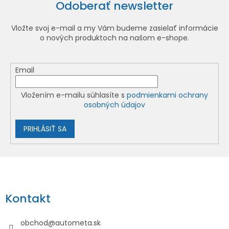
Odoberať newsletter
Vložte svoj e-mail a my Vám budeme zasielať informácie
o nových produktoch na našom e-shope.
Email
Vložením e-mailu súhlasíte s
podmienkami ochrany
osobných údajov
PRIHLÁSIŤ SA
Z
á
p
Kontakt
ä
t
obchod
@
autometa.sk