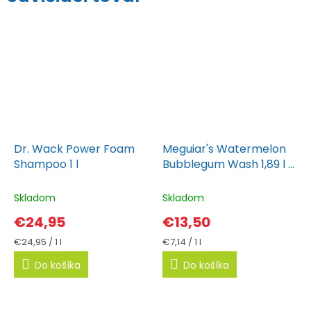
Dr. Wack Power Foam
Meguiar's Watermelon
Shampoo 1 l
Bubblegum Wash 1,89 l -
Autošampón
Skladom
Skladom
€24,95
€13,50
Jednotková
Jednotková
€24,95 / 1 l
€7,14 / 1 l
cena:
cena:
Do košíka
Do košíka