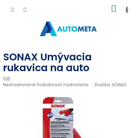
Prejsť
NÁKU
na
obsah
KOŠÍK
SONAX Umývacia
rukavica na auto
535
Priemerné
Neohodnotené
Podrobnosti hodnotenia
Značka:
SONAX
hodnotenie
produktu
je
0,0
z
5
hviezdičiek.