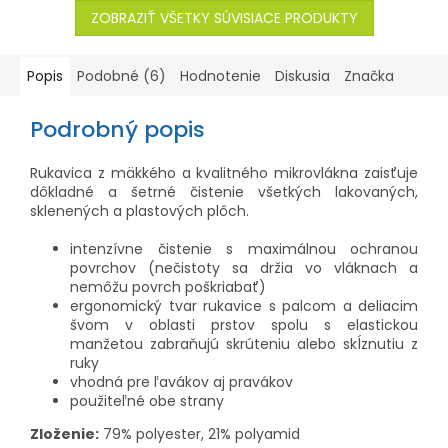
ZOBRAZIŤ VŠETKY SÚVISIACE PRODUKTY
Popis
Podobné (6)
Hodnotenie
Diskusia
Značka
Podrobný popis
Rukavica z mäkkého a kvalitného mikrovlákna zaisťuje
dôkladné a šetrné čistenie všetkých lakovaných,
sklenených a plastových plôch.
intenzívne čistenie s maximálnou ochranou
povrchov (nečistoty sa držia vo vláknach a
nemôžu povrch poškriabať)
ergonomický tvar rukavice s palcom a deliacim
švom v oblasti prstov spolu s elastickou
manžetou zabraňujú skrúteniu alebo skĺznutiu z
ruky
vhodná pre ľavákov aj pravákov
použiteľné obe strany
Zloženie:
79% polyester, 21% polyamid