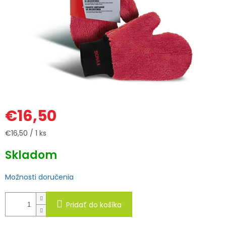
€16,50
Jednotková
€16,50 / 1 ks
cena:
Skladom
Možnosti doručenia
Pridať do košíka