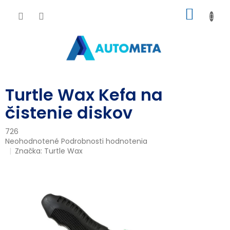
Prejsť
NÁKU
na
obsah
KOŠÍK
Turtle Wax Kefa na
čistenie diskov
726
Priemerné
Neohodnotené
Podrobnosti hodnotenia
hodnotenie
Značka:
Turtle Wax
produktu
je
0,0
z
5
hviezdičiek.