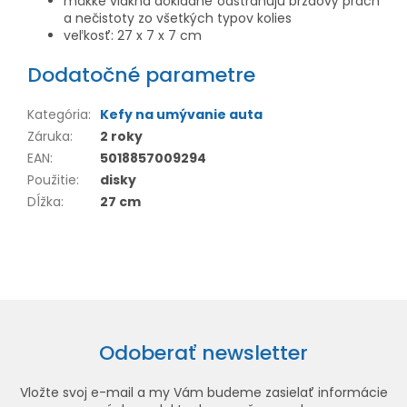
mäkké vlákna dôkladne odstraňujú brzdový prach
a nečistoty zo všetkých typov kolies
veľkosť: 27 x 7 x 7 cm
Dodatočné parametre
Kategória
:
Kefy na umývanie auta
Záruka
:
2 roky
EAN
:
5018857009294
Použitie
:
disky
Dĺžka
:
27 cm
Odoberať newsletter
Vložte svoj e-mail a my Vám budeme zasielať informácie