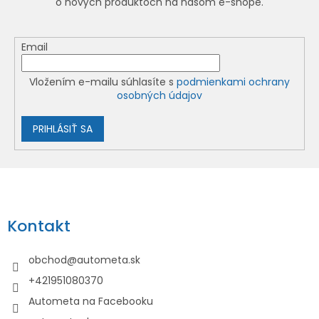
o nových produktoch na našom e-shope.
Email
Vložením e-mailu súhlasíte s
podmienkami ochrany
osobných údajov
PRIHLÁSIŤ SA
Z
á
p
Kontakt
ä
t
obchod
@
autometa.sk
i
+421951080370
e
Autometa na Facebooku