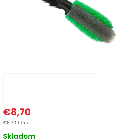
€8,70
Jednotková
€8,70 / 1 ks
cena:
Skladom