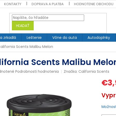
KONTAKTY
DOPRAVA A PLATBA
HODNOTENIE OBCHODU
HĽADAŤ
 a zrkadlá
Leštenie
Vône do auta
Autodoplnky
alifornia Scents Malibu Melon
lifornia Scents Malibu Melo
rné
dnotené
Podrobnosti hodnotenia
Značka:
California Scents
enie
€3,
tu
Jednotk
Vyp
cena:
čiek.
Možnost