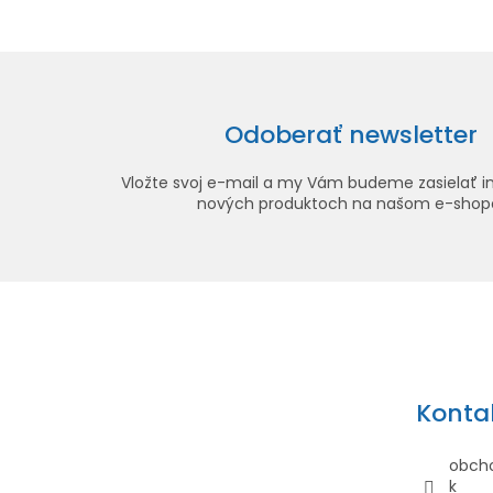
Odoberať newsletter
Vložte svoj e-mail a my Vám budeme zasielať i
nových produktoch na našom e-shop
Z
á
p
ä
Konta
t
i
obch
e
k