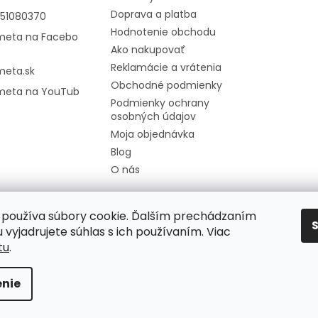
Doprava a platba
951080370
Hodnotenie obchodu
meta na Facebo
Ako nakupovať
Reklamácie a vrátenia
meta.sk
Obchodné podmienky
meta na YouTub
Podmienky ochrany
osobných údajov
Moja objednávka
Blog
O nás
používa súbory cookie. Ďalším prechádzaním
 vyjadrujete súhlas s ich používaním. Viac
tu
.
nie
radené.