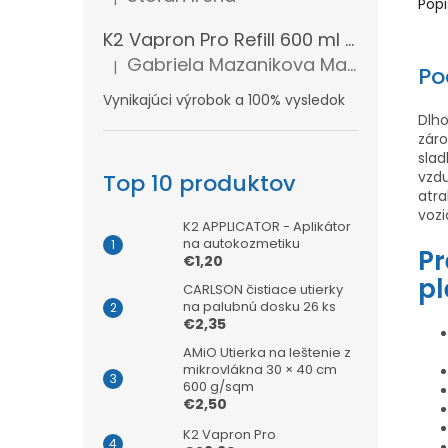
Hodnotenie produktu je 5 z 5 hviezdičiek.
Popi
K2 Vapron Pro Refill 600 ml - Náhradná náplň
Gabriela Mazanikova Mazanikova
|
Po
Hodnotenie produktu je 5 z 5 hviezdičiek.
Vynikajúci výrobok a 100% vysledok
Dlh
zár
sla
vzd
Top 10 produktov
atra
vozi
K2 APPLICATOR - Aplikátor
na autokozmetiku
P
€1,20
pl
CARLSON čistiace utierky
na palubnú dosku 26 ks
€2,35
AMiO Utierka na leštenie z
mikrovlákna 30 × 40 cm
600 g/sqm
€2,50
K2 Vapron Pro