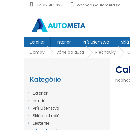
Prejsť
+421951080370
obchod@autometa.sk
na
obsah
Exteriér
Interiér
Príslušenstvo
Sklá
Domov
Vône do auta
Plechovky
C
B
Ca
o
Preskočiť
č
kategórie
Kategórie
Prieme
Neoho
n
hodnot
produk
ý
Exteriér
je
p
Interiér
0,0
z
Príslušenstvo
a
5
Sklá a zrkadlá
n
hviezdi
Leštenie
e