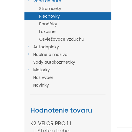
Vône do auta
l
Stromčeky
Plechovky
Panáčiky
Luxusné
Osviežovače vzduchu
Autodoplnky
Náplne a mazivá
Sady autokozmetiky
Motorky
Náš výber
Novinky
Hodnotenie tovaru
K2 VELOR PRO 1 l
Štefan Ircha
|