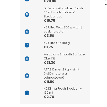
€29,90
Dr. Wack A1 Kratzer Polish
50 ml – odstraňovač
škrabancov
€16,75
K2 Ultra Wax 250 g – tuhý
vosk na auto
€3,50
K2 Ultra Cut 100 g
€1,75
Meguiar's Smooth Surface
Clay Kit
€31,30
ATAS Dimer 2 kg – silný
čistič motora a
odmasťovač
€11,50
K2 Klima Fresh Blueberry
150 ml
€2,70