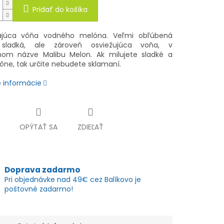
Pridať do košíka
vajúca vôňa vodného melóna. Veľmi obľúbená
 sladká, ale zároveň osviežujúca voňa, v
lnom názve Malibu Melon. Ak milujete sladké a
vône, tak určite nebudete sklamaní.
é informácie
OPÝTAŤ SA
ZDIEĽAŤ
Doprava zadarmo
Pri objednávke nad 49€ cez Balíkovo je
poštovné zadarmo!