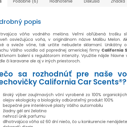
s
Podobné (6)
Hodnotenie
Diskusia
Značka
drobný popis
otrvajúca vôňa vodného melóna. Veľmi obľúbená trošku sl
oveň osviežujúca voňa, v originálnom názve Malibu Melon. Ak
dké a svieže vône, tak určite nebudete sklamaní. Unikátny o
uchu Vášho vozidla od poprednej americkej firmy
California 
ktívnom balení s regulátorom intenzity. Využitie nájde hlavn
dle či karavane ale aj v iných priestoroch.
rečo sa rozhodnúť pre naše v
echovičky California Car Scents®?
široký výber zaujímavých vôní vyrobené zo 100% organickýc
olejov ekologicky a biologicky odbúrateľný produkt 100%
bezpečné pre interiérové plasty Vášho automobilu
žiadny gél ani želatina
nehrozí únik parfumu
dlhotrvajúca vôňa až 60 dní niečo, čo u konkurencie nenájdet
dokonalý dizajn