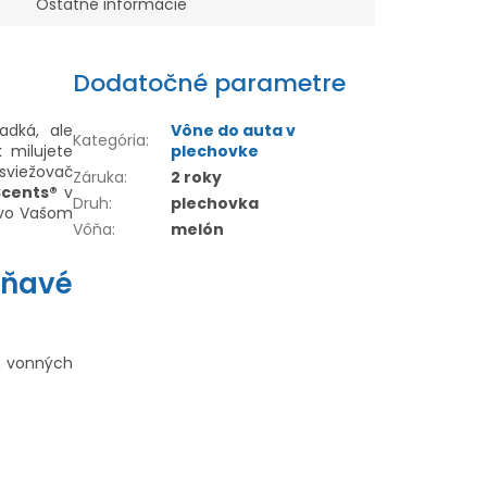
Ostatné informácie
Dodatočné parametre
adká, ale
Vône do auta v
Kategória
:
 milujete
plechovke
sviežovač
Záruka
:
2 roky
Scents®
v
Druh
:
plechovka
e vo Vašom
Vôňa
:
melón
oňavé
h vonných
e