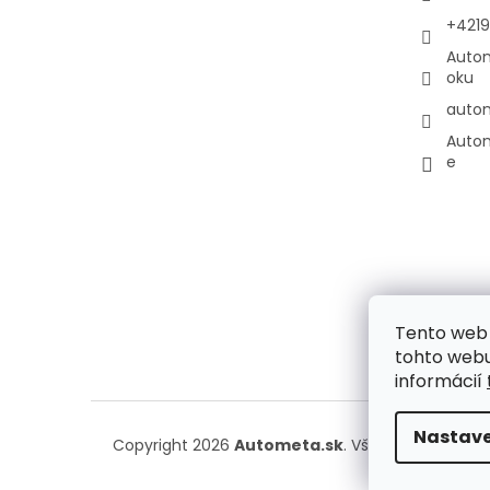
+421
Auto
oku
auto
Auto
e
Tento web 
tohto webu
informácií
Nastave
Copyright 2026
Autometa.sk
. Všetky práva vyh