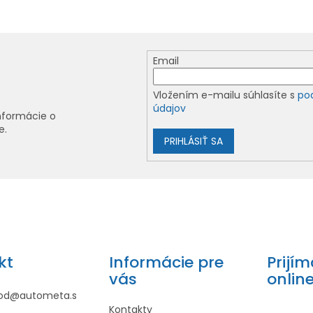
Email
Vložením e-mailu súhlasíte s
po
údajov
nformácie o
e.
PRIHLÁSIŤ SA
kt
Informácie pre
Prijí
vás
onlin
od
@
autometa.s
Kontakty