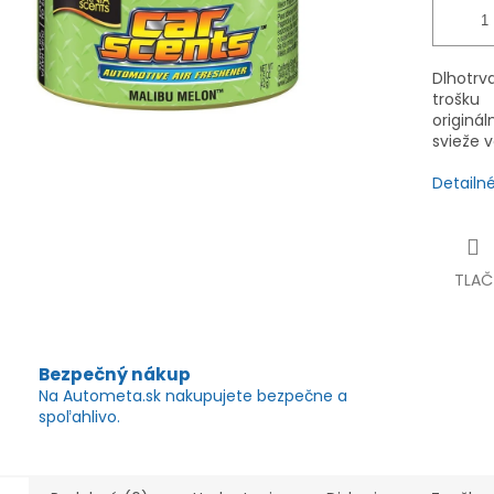
Dlhotr
trošku
originá
svieže 
Detailn
TLAČ
Bezpečný nákup
Na Autometa.sk nakupujete bezpečne a
spoľahlivo.