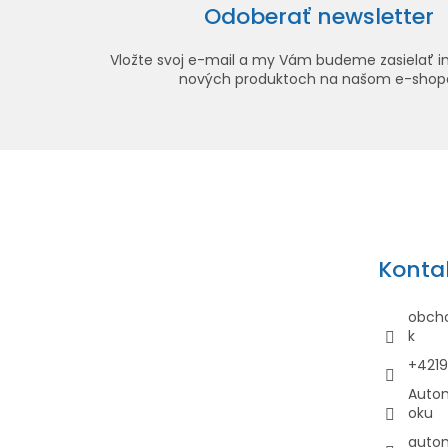
Odoberať newsletter
Vložte svoj e-mail a my Vám budeme zasielať i
nových produktoch na našom e-shop
Z
á
p
ä
Konta
t
i
obch
e
k
+421
Auto
oku
auto