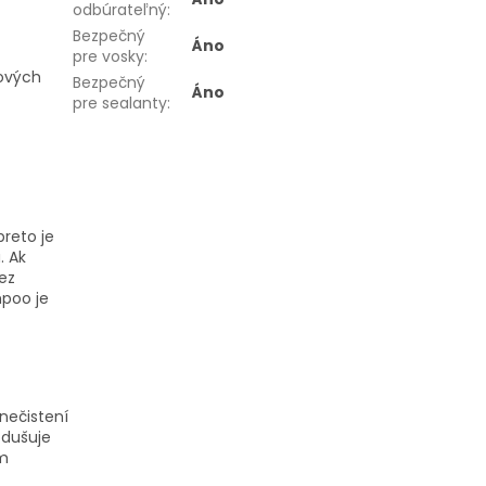
odbúrateľný
:
Bezpečný
Áno
pre vosky
:
ových
Bezpečný
Áno
pre sealanty
:
preto je
. Ak
bez
poo je
nečistení
odušuje
ým