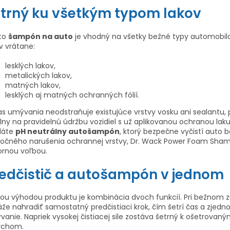
trný ku všetkým typom lakov
to
šampón na auto
je vhodný na všetky bežné typy automobil
v vrátane:
lesklých lakov,
metalických lakov,
matných lakov,
lesklých aj matných ochranných fólií.
s umývania neodstraňuje existujúce vrstvy vosku ani sealantu, 
lny na pravidelnú údržbu vozidiel s už aplikovanou ochranou laku
dáte
pH neutrálny autošampón
, ktorý bezpečne vyčistí auto 
točného narušenia ochrannej vrstvy, Dr. Wack Power Foam Sham
ornou voľbou.
edčistič a autošampón v jednom
ou výhodou produktu je kombinácia dvoch funkcií. Pri bežnom z
že nahradiť samostatný predčistiaci krok, čím šetrí čas a zjedn
anie. Napriek vysokej čistiacej sile zostáva šetrný k ošetrovan
rchom.