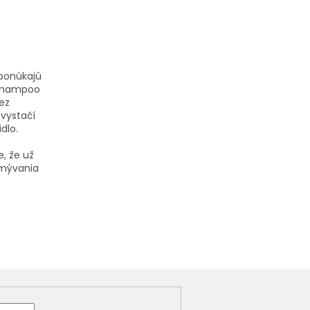
ponúkajú
m Shampoo
ez
 vystačí
dlo.
e, že už
umývania