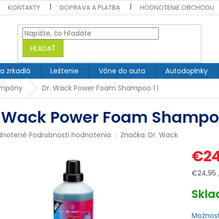
KONTAKTY
DOPRAVA A PLATBA
HODNOTENIE OBCHODU
HĽADAŤ
 a zrkadlá
Leštenie
Vône do auta
Autodoplnky
ampóny
Dr. Wack Power Foam Shampoo 1 l
. Wack Power Foam Shampoo
rné
dnotené
Podrobnosti hodnotenia
Značka:
Dr. Wack
enie
€24
tu
Jednotk
€24,95 /
cena:
Skl
čiek.
Možnost