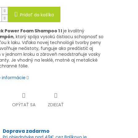
Pridať do košíka
ck Power Foam Shampoo 1 l
je kvalitný
ampón
, ktorý spája vysokú čistiacu schopnosť so
ťou k laku. Vďaka novej technológii tvorby peny
voľňuje nečistoty, funguje ako predčistič aj
v jednom kroku a zároveň neodstraňuje vosky
anty. Je vhodný na lesklé, matné aj metalické
chranné fólie.
é informácie
OPÝTAŤ SA
ZDIEĽAŤ
Doprava zadarmo
Pri objednávke nad 49€ cez Balíkovo je