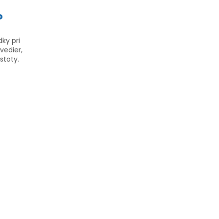
?
ky pri
edier,
stoty.