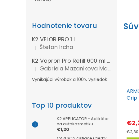
Súv
Hodnotenie tovaru
K2 VELOR PRO 1 l
Štefan Ircha
|
Hodnotenie produktu je 5 z 5 hviezdičiek.
K2 Vapron Pro Refill 600 ml - Náhradná náplň
Gabriela Mazanikova Mazanikova
|
Hodnotenie produktu je 5 z 5 hviezdičiek.
Vynikajúci výrobok a 100% vysledok
ARMO
Grip
Top 10 produktov
K2 APPLICATOR - Aplikátor
€2,
na autokozmetiku
€1,20
Jedno
€2,30 
cena:
CARLSON čistiace utierky