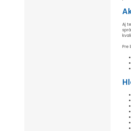
Ak
Aj t
spr
kval
Pre
H