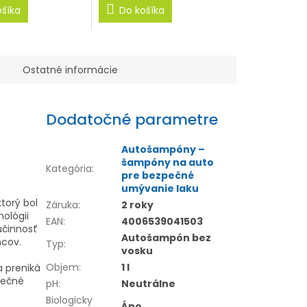
ošíka
Do košíka
Ostatné informácie
Dodatočné parametre
Autošampóny –
šampóny na auto
Kategória
:
pre bezpečné
umývanie laku
 ktorý bol
Záruka
:
2 roky
ológii
EAN
:
4006539041503
účinnosť
Autošampón bez
ncov.
Typ
:
vosku
Objem
:
1 l
a preniká
pečné
pH
:
Neutrálne
Biologicky
Áno