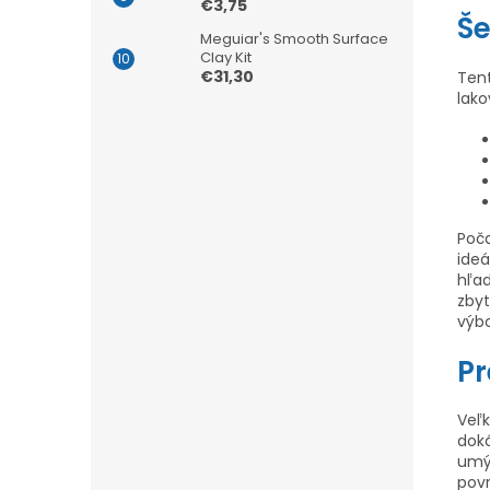
€3,75
Še
Meguiar's Smooth Surface
Clay Kit
€31,30
Ten
lako
Poča
ideá
hľa
zby
výb
Pr
Veľk
doká
umýv
pov