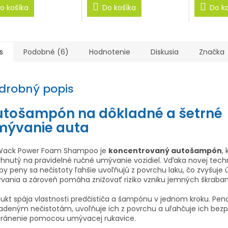
o košíka
Do košíka
Do k
s
Podobné (6)
Hodnotenie
Diskusia
Značka
drobný popis
utošampón na dôkladné a šetrné
mývanie auta
 Wack Power Foam Shampoo je
koncentrovaný autošampón
,
hnutý na pravidelné ručné umývanie vozidiel. Vďaka novej techn
by peny sa nečistoty ľahšie uvoľňujú z povrchu laku, čo zvyšuje 
ania a zároveň pomáha znižovať riziko vzniku jemných škraba
ukt spája vlastnosti predčističa a šampónu v jednom kroku. Pen
adeným nečistotám, uvoľňuje ich z povrchu a uľahčuje ich bez
tránenie pomocou umývacej rukavice.