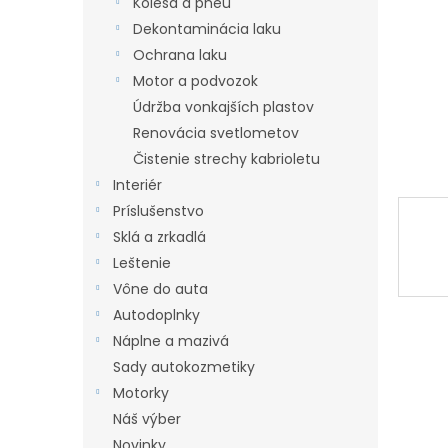
Kolesá a pneu
l
Dekontaminácia laku
Ochrana laku
Motor a podvozok
Údržba vonkajších plastov
Renovácia svetlometov
Čistenie strechy kabrioletu
Interiér
Príslušenstvo
Sklá a zrkadlá
Leštenie
Vône do auta
Autodoplnky
Náplne a mazivá
Sady autokozmetiky
Motorky
Náš výber
Novinky