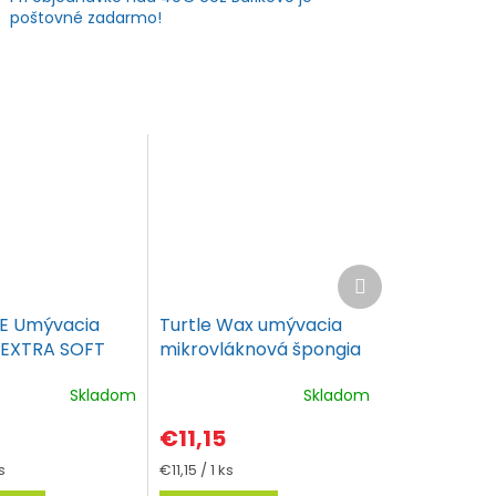
poštovné zadarmo!
Ďalší
produkt
E Umývacia
Turtle Wax umývacia
 EXTRA SOFT
mikrovláknová špongia
kno 2v1
3v1
Skladom
Skladom
€11,15
vá
Jednotková
s
€11,15 / 1 ks
cena: