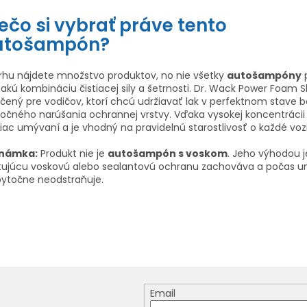
ečo si vybrať práve tento
utošampón?
rhu nájdete množstvo produktov, no nie všetky
autošampóny
akú kombináciu čistiacej sily a šetrnosti. Dr. Wack Power Foa
rčený pre vodičov, ktorí chcú udržiavať lak v perfektnom stave b
očného narúšania ochrannej vrstvy. Vďaka vysokej koncentrácii
iac umývaní a je vhodný na pravidelnú starostlivosť o každé vozi
námka:
Produkt nie je
autošampón s voskom
. Jeho výhodou j
stujúcu voskovú alebo sealantovú ochranu zachováva a počas 
bytočne neodstraňuje.
Email