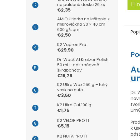
na palubnú dosku 26 ks
D
€2,35
AMiO Utierka na leštenie z
mikrovlákna 30 × 40 cm
600 g/sqm
Popi
€2,50
K2 Vapron Pro
€29,90
Po
Dr. Wack A1 Kratzer Polish
50 ml – odstraňovač
A
škrabancov
€16,75
u
K2 Ultra Wax 250 g – tuhý
vosk na auto
Dr.
€3,50
navr
tvor
K2 Ultra Cut 100 g
umýv
€1,75
K2 VELOR PRO 1 l
Prod
€5,15
k us
ods
K2 NUTA PRO 1 l