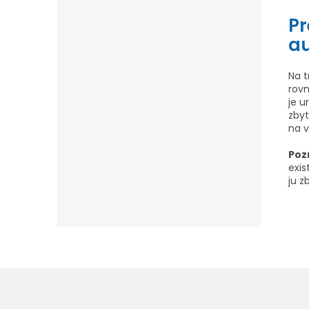
Pr
a
Na t
rovn
je u
zbyt
na v
Poz
exi
ju z