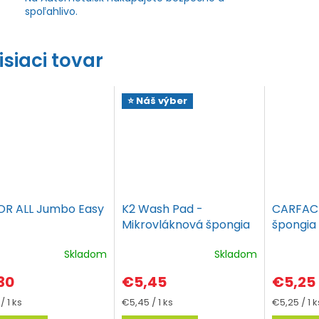
spoľahlivo.
isiaci tovar
⭐ Náš výber
R ALL Jumbo Easy
K2 Wash Pad -
CARFAC
Mikrovláknová špongia
špongia
Mikrovlá
Skladom
Skladom
30
€5,45
€5,25
tková
Jednotková
Jednotko
/ 1 ks
€5,45 / 1 ks
€5,25 / 1 k
cena:
cena: