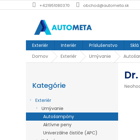
Prejsť
+421951080370
obchod@autometa.sk
na
obsah
Exteriér
Interiér
Príslušenstvo
Sklá
Domov
Exteriér
Umývanie
Autoš
B
Dr
o
Preskočiť
č
kategórie
Kategórie
Prieme
Neoho
n
hodnot
produk
ý
Exteriér
je
p
Umývanie
0,0
z
Autošampóny
a
5
Aktívne peny
n
hviezdi
Univerzálne čističe (APC)
e