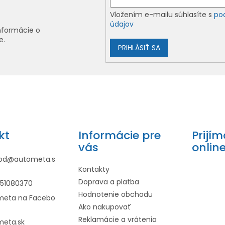
Vložením e-mailu súhlasíte s
po
údajov
nformácie o
e.
PRIHLÁSIŤ SA
kt
Informácie pre
Prijí
vás
onlin
od
@
autometa.s
Kontakty
Doprava a platba
951080370
Hodnotenie obchodu
meta na Facebo
Ako nakupovať
Reklamácie a vrátenia
meta.sk