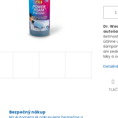
Dr. Wa
autoš
šetrnos
účinne u
šampón 
ani seal
laky a o
Detailn
TLAČ
Bezpečný nákup
Na Autometa.sk nakupujete bezpečne a