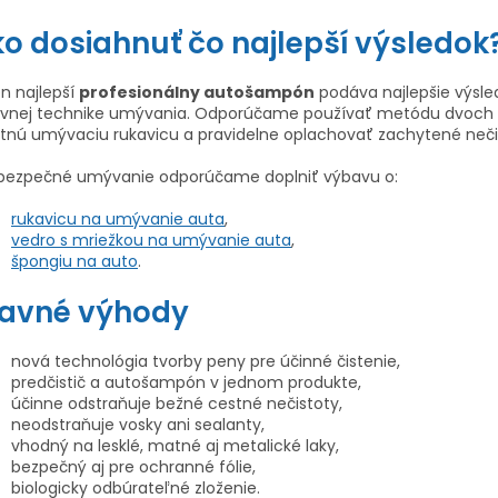
o dosiahnuť čo najlepší výsledok
en najlepší
profesionálny autošampón
podáva najlepšie výsled
ávnej technike umývania. Odporúčame používať metódu dvoch v
itnú umývaciu rukavicu a pravidelne oplachovať zachytené neči
 bezpečné umývanie odporúčame doplniť výbavu o:
rukavicu na umývanie auta
,
vedro s mriežkou na umývanie auta
,
špongiu na auto
.
lavné výhody
nová technológia tvorby peny pre účinné čistenie,
predčistič a autošampón v jednom produkte,
účinne odstraňuje bežné cestné nečistoty,
neodstraňuje vosky ani sealanty,
vhodný na lesklé, matné aj metalické laky,
bezpečný aj pre ochranné fólie,
biologicky odbúrateľné zloženie.