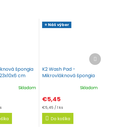
⭐ Náš výber
Ďalší
produkt
áknová špongia
K2 Wash Pad -
 23x10x6 cm
Mikrovláknová špongia
Skladom
Skladom
€5,45
vá
Jednotková
s
€5,45 / 1 ks
cena:
ošíka
Do košíka