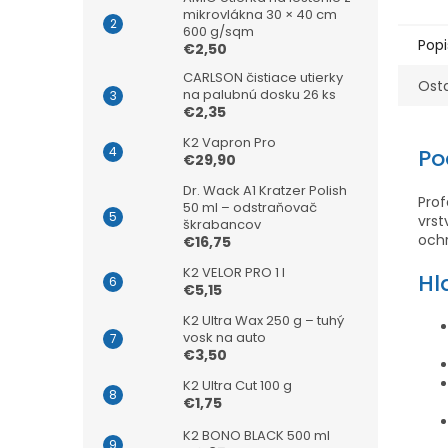
mikrovlákna 30 × 40 cm
600 g/sqm
Popi
€2,50
CARLSON čistiace utierky
Ost
na palubnú dosku 26 ks
€2,35
K2 Vapron Pro
Po
€29,90
Dr. Wack A1 Kratzer Polish
Pro
50 ml – odstraňovač
vrs
škrabancov
ochr
€16,75
K2 VELOR PRO 1 l
Hl
€5,15
K2 Ultra Wax 250 g – tuhý
vosk na auto
€3,50
K2 Ultra Cut 100 g
€1,75
K2 BONO BLACK 500 ml