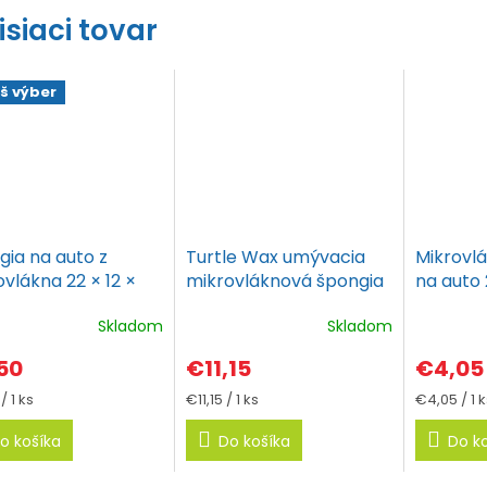
isiaci tovar
š výber
gia na auto z
Turtle Wax umývacia
Mikrovl
vlákna 22 × 12 ×
mikrovláknová špongia
na auto
cm AMiO
3v1
Skladom
Skladom
50
€11,15
€4,05
tková
Jednotková
Jednotko
/ 1 ks
€11,15 / 1 ks
€4,05 / 1 k
cena:
cena:
o košíka
Do košíka
Do k