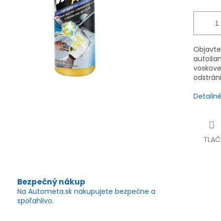
Objavt
autoša
voskove
odstráni
Detailn
TLAČ
Bezpečný nákup
Na Autometa.sk nakupujete bezpečne a
spoľahlivo.