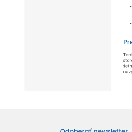
Pr
Ten
star
šetr
nevy
Odoberať newsletter