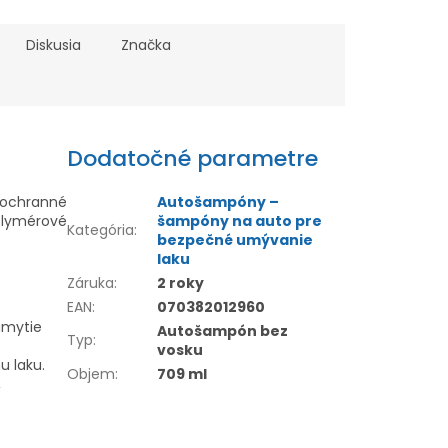
Diskusia
Značka
Dodatočné parametre
 ochranné
Autošampóny –
olymérové
šampóny na auto pre
Kategória
:
bezpečné umývanie
laku
Záruka
:
2 roky
EAN
:
070382012960
umytie
Autošampón bez
Typ
:
vosku
 laku.
Objem
:
709 ml
,