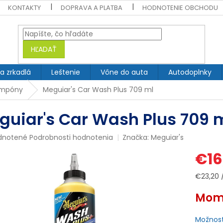
KONTAKTY
DOPRAVA A PLATBA
HODNOTENIE OBCHODU
HĽADAŤ
 a zrkadlá
Leštenie
Vône do auta
Autodoplnky
ampóny
Meguiar's Car Wash Plus 709 ml
guiar's Car Wash Plus 709 
rné
dnotené
Podrobnosti hodnotenia
Značka:
Meguiar's
enie
€16
tu
Jednotk
€23,20 / 
cena:
Mome
čiek.
Možnost