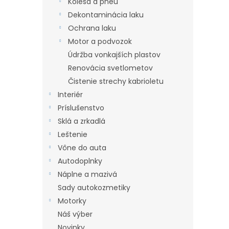
Kolesá a pneu
l
Dekontaminácia laku
Ochrana laku
Motor a podvozok
Údržba vonkajších plastov
Renovácia svetlometov
Čistenie strechy kabrioletu
Interiér
Príslušenstvo
Sklá a zrkadlá
Leštenie
Vône do auta
Autodoplnky
Náplne a mazivá
Sady autokozmetiky
Motorky
Náš výber
Novinky