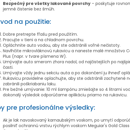
Bezpečný pre všetky lakované povrchy
– poskytuje rovno
jemné čistenie bez šmúh.
vod na použitie:
Dobre pretrepte fľašu pred použitím.
Pracujte v tieni a na chladnom povrchu.
Opláchnite auto vodou, aby ste odstránili voľné nečistoty.
Navlhčite mikrovláknovú rukavicu a naneste malé množstvo 
Plus (napr. v tvare písmena W).
Umývajte auto smerom zhora nadol, od najčistejších po najšpi
časti.
Umývajte vždy jednu sekciu auta a po dokončení ju ihneď oplá
Rukavicu pravidelne oplachujte, aby ste odstránili zachytené n
zabránili poškriabaniu laku.
Pre bežné umývanie: 10 ml šampónu zmiešajte so 4 litrami vod
dokonalý výsledok odporúčame aplikáciu priamo na rukavicu.
py pre profesionálne výsledky:
Ak je lak navoskovaný karnaubským voskom, po umytí odpor
posilniť ochrannú vrstvu rýchlym voskom Meguiar's Gold Class