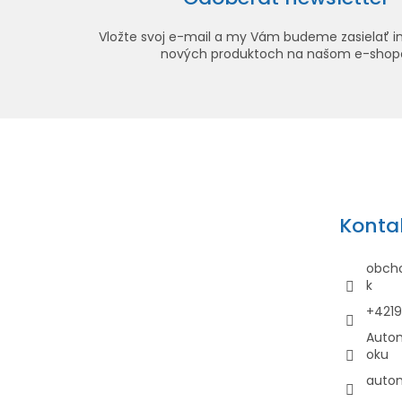
Vložte svoj e-mail a my Vám budeme zasielať i
nových produktoch na našom e-shop
Z
á
p
ä
Konta
t
i
obch
e
k
+421
Auto
oku
auto