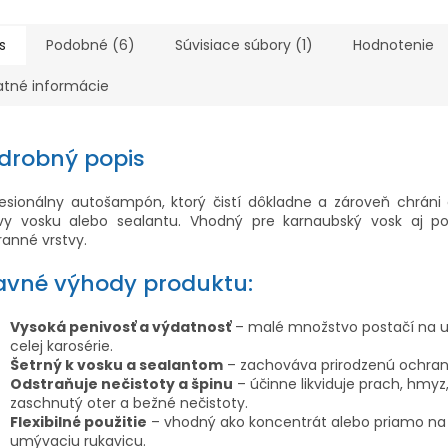
s
Podobné (6)
Súvisiace súbory (1)
Hodnotenie
atné informácie
drobný popis
fesionálny autošampón, ktorý čistí dôkladne a zároveň chráni
tvy vosku alebo sealantu. Vhodný pre karnaubský vosk aj p
anné vrstvy.
avné výhody produktu:
Vysoká penivosť a výdatnosť
– malé množstvo postačí na 
celej karosérie.
Šetrný k vosku a sealantom
– zachováva prirodzenú ochranu
Odstraňuje nečistoty a špinu
– účinne likviduje prach, hmyz
zaschnutý oter a bežné nečistoty.
Flexibilné použitie
– vhodný ako koncentrát alebo priamo na
umývaciu rukavicu.