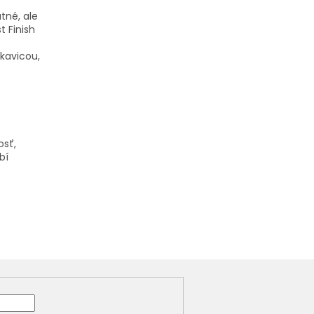
tné, ale
 Finish
kavicou,
osť,
bí