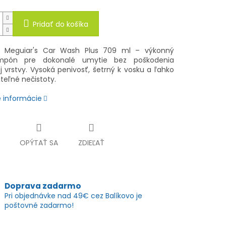
Pridať do košíka
e Meguiar's Car Wash Plus 709 ml – výkonný
mpón pre dokonalé umytie bez poškodenia
j vrstvy. Vysoká penivosť, šetrný k vosku a ľahko
teľné nečistoty.
é informácie
OPÝTAŤ SA
ZDIEĽAŤ
Doprava zadarmo
Pri objednávke nad 49€ cez Balíkovo je
poštovné zadarmo!