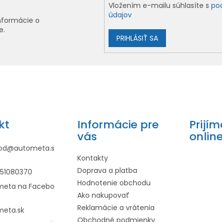
Vložením e-mailu súhlasíte s
po
údajov
nformácie o
e.
PRIHLÁSIŤ SA
kt
Informácie pre
Prijí
vás
onlin
od
@
autometa.s
Kontakty
Doprava a platba
951080370
Hodnotenie obchodu
meta na Facebo
Ako nakupovať
Reklamácie a vrátenia
meta.sk
Obchodné podmienky