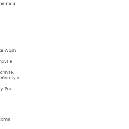
merné a
Car Wash
navšie
chnite.
ečistoty a
y. Pre
účame