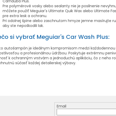
Carnauba Plus.
Pre polymérové vosky alebo sealanty nie je posilnenie nevyhnu
môžete použiť Meguiar's Ultimate Quik Wax alebo Ultimate Fast
pre extra lesk a ochranu.
Pri odolnej špine alebo zaschnutom hmyze jemne masírujte ru
aby ste nepoškodili lak.
ečo si vybrať Meguiar's Car Wash Plus:
to autošampón je ideálnym kompromisom medzi každodennou
ostlivosťou a profesionálnou údržbou. Poskytuje extrémnu peniv
nosť k ochranným vrstvám a jednoduchú aplikáciu, čo z neho ro
hnutnú súčasť každej detailerskej výbavy.
Email