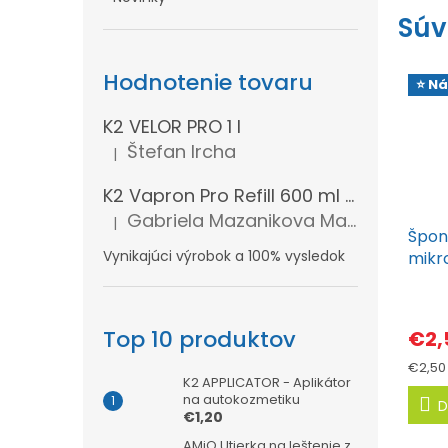
Súv
Hodnotenie tovaru
⭐ Ná
K2 VELOR PRO 1 l
Štefan Ircha
|
Hodnotenie produktu je 5 z 5 hviezdičiek.
K2 Vapron Pro Refill 600 ml - Náhradná náplň
Gabriela Mazanikova Mazanikova
|
Hodnotenie produktu je 5 z 5 hviezdičiek.
Špon
Vynikajúci výrobok a 100% vysledok
mikro
5,5 
Top 10 produktov
€2,
Jedno
€2,50 
K2 APPLICATOR - Aplikátor
cena:
na autokozmetiku
D
€1,20
AMiO Utierka na leštenie z