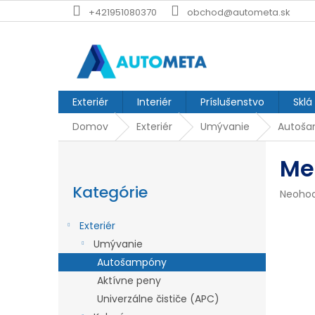
Prejsť
+421951080370
obchod@autometa.sk
na
obsah
Exteriér
Interiér
Príslušenstvo
Sklá
Domov
Exteriér
Umývanie
Autoš
B
Me
o
Preskočiť
č
kategórie
Kategórie
Prieme
Neoho
n
hodnot
produk
ý
Exteriér
je
p
Umývanie
0,0
z
Autošampóny
a
5
Aktívne peny
n
hviezdi
Univerzálne čističe (APC)
e