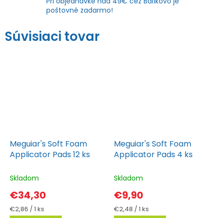
Pri objednávke nad 49€ cez Balíkovo je
poštovné zadarmo!
Súvisiaci tovar
Meguiar's Soft Foam
Meguiar's Soft Foam
Applicator Pads 12 ks
Applicator Pads 4 ks
Skladom
Skladom
€34,30
€9,90
Jednotková
Jednotková
€2,86 / 1 ks
€2,48 / 1 ks
cena:
cena: