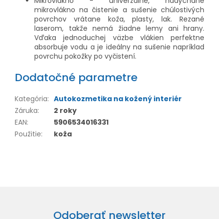
Mikrovlákno - univerzálne, nadýchané
mikrovlákno na čistenie a sušenie chúlostivých
povrchov vrátane koža, plasty, lak. Rezané
laserom, takže nemá žiadne lemy ani hrany.
Vďaka jednoduchej väzbe vlákien perfektne
absorbuje vodu a je ideálny na sušenie napríklad
povrchu pokožky po vyčistení.
Dodatočné parametre
Kategória
:
Autokozmetika na kožený interiér
Záruka
:
2 roky
EAN
:
5906534016331
Použitie
:
koža
Odoberať newsletter