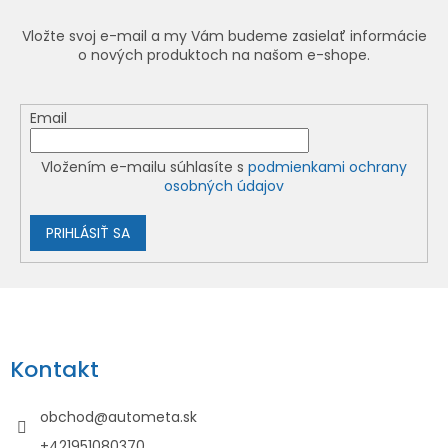
Vložte svoj e-mail a my Vám budeme zasielať informácie
o nových produktoch na našom e-shope.
Email
Vložením e-mailu súhlasíte s
podmienkami ochrany
osobných údajov
PRIHLÁSIŤ SA
Z
á
p
Kontakt
ä
t
obchod
@
autometa.sk
i
+421951080370