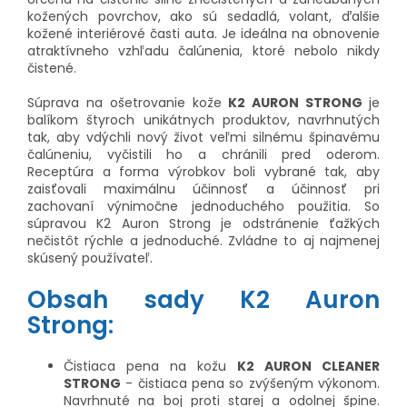
kožených povrchov, ako sú sedadlá, volant, ďalšie
kožené interiérové ​​časti auta. Je ideálna na obnovenie
atraktívneho vzhľadu čalúnenia, ktoré nebolo nikdy
čistené.
Súprava na ošetrovanie kože
K2 AURON STRONG
je
balíkom štyroch unikátnych produktov, navrhnutých
tak, aby vdýchli nový život veľmi silnému špinavému
čalúneniu, vyčistili ho a chránili pred oderom.
Receptúra ​​a forma výrobkov boli vybrané tak, aby
zaisťovali maximálnu účinnosť a účinnosť pri
zachovaní výnimočne jednoduchého použitia. So
súpravou K2 Auron Strong je odstránenie ťažkých
nečistôt rýchle a jednoduché. Zvládne to aj najmenej
skúsený používateľ.
Obsah sady K2 Auron
Strong:
Čistiaca pena na kožu
K2 AURON CLEANER
STRONG
- čistiaca pena so zvýšeným výkonom.
Navrhnuté na boj proti starej a odolnej špine.