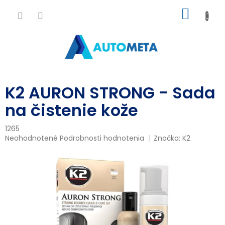
Prejsť
NÁKU
na
obsah
KOŠÍK
K2 AURON STRONG - Sada
na čistenie kože
1265
Priemerné
Neohodnotené
Podrobnosti hodnotenia
Značka:
K2
hodnotenie
produktu
je
0,0
z
5
hviezdičiek.