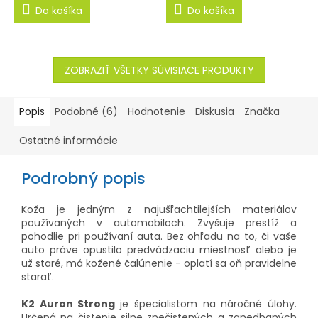
Do košíka
Do košíka
ZOBRAZIŤ VŠETKY SÚVISIACE PRODUKTY
Popis
Podobné (6)
Hodnotenie
Diskusia
Značka
Ostatné informácie
Podrobný popis
Koža je jedným z najušľachtilejších materiálov
používaných v automobiloch. Zvyšuje prestíž a
pohodlie pri používaní auta. Bez ohľadu na to, či vaše
auto práve opustilo predvádzaciu miestnosť alebo je
už staré, má kožené čalúnenie - oplatí sa oň pravidelne
starať.
K2 Auron Strong
je špecialistom na náročné úlohy.
Určená na čistenie silne znečistených a zanedbaných