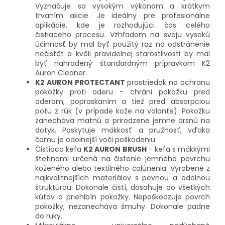
Vyznačuje sa vysokým výkonom a krátkym
trvaním akcie. Je ideálny pre profesionálne
aplikácie, kde je rozhodujúci čas celého
čistiaceho procesu. Vzhľadom na svoju vysokú
účinnosť by mal byť použitý raz na odstránenie
nečistôt a kvôli pravidelnej starostlivosti by mal
byť nahradený štandardným prípravkom K2
Auron Cleaner.
K2 AURON PROTECTANT
prostriedok na ochranu
pokožky proti oderu - chráni pokožku pred
oderom, popraskaním a tiež pred absorpciou
potu z rúk (v prípade kože na volante). Pokožku
zanecháva matnú a prirodzene jemne drsnú na
dotyk. Poskytuje mäkkosť a pružnosť, vďaka
čomu je odolnejší voči poškodeniu
Čistiaca kefa
K2 AURON BRUSH
- kefa s mäkkými
štetinami určená na čistenie jemného povrchu
koženého alebo textilného čalúnenia. Vyrobené z
najkvalitnejších materiálov s pevnou a odolnou
štruktúrou. Dokonale čistí, dosahuje do všetkých
kútov a priehlbín pokožky. Nepoškodzuje povrch
pokožky, nezanecháva šmuhy. Dokonale padne
do ruky.