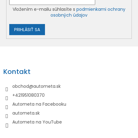
Vložením e-mailu súhlasíte s
podmienkami ochrany
osobných údajov
PRIHLÁSIŤ SA
Z
á
p
Kontakt
ä
t
obchod
@
autometa.sk
i
+421951080370
e
Autometa na Facebooku
autometa.sk
Autometa na YouTube