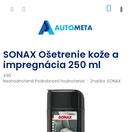
Prejsť
NÁKU
na
obsah
KOŠÍK
SONAX Ošetrenie kože a
impregnácia 250 ml
490
Priemerné
Neohodnotené
Podrobnosti hodnotenia
Značka:
SONAX
hodnotenie
produktu
je
0,0
z
5
hviezdičiek.