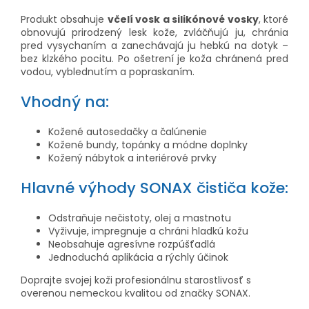
Produkt obsahuje
včelí vosk a silikónové vosky
, ktoré
obnovujú prirodzený lesk kože, zvláčňujú ju, chránia
pred vysychaním a zanechávajú ju hebkú na dotyk –
bez klzkého pocitu. Po ošetrení je koža chránená pred
vodou, vyblednutím a popraskaním.
Vhodný na:
Kožené autosedačky a čalúnenie
Kožené bundy, topánky a módne doplnky
Kožený nábytok a interiérové prvky
Hlavné výhody SONAX čističa kože:
Odstraňuje nečistoty, olej a mastnotu
Vyživuje, impregnuje a chráni hladkú kožu
Neobsahuje agresívne rozpúšťadlá
Jednoduchá aplikácia a rýchly účinok
Doprajte svojej koži profesionálnu starostlivosť s
overenou nemeckou kvalitou od značky SONAX.