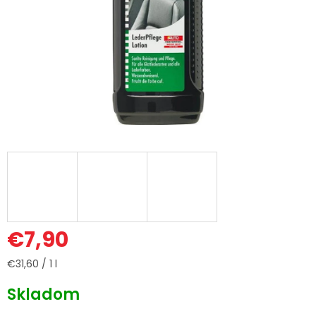
€7,90
Jednotková
€31,60 / 1 l
cena:
Skladom