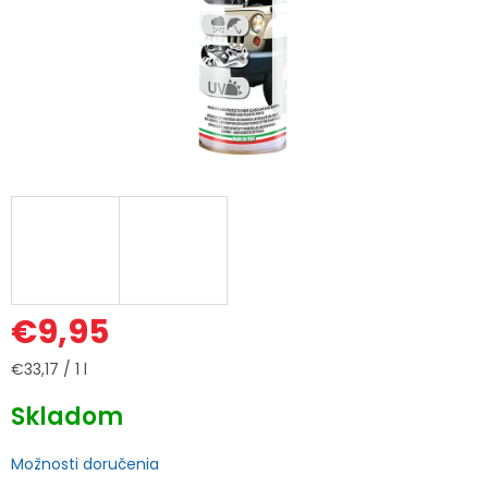
€9,95
Jednotková
€33,17 / 1 l
cena:
Skladom
Možnosti doručenia