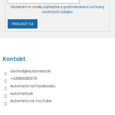
Vložením e-mailu súhlasíte s
podmienkami ochrany
osobných údajov
PRIHLÁSIŤ SA
Z
á
p
Kontakt
ä
t
obchod
@
autometa.sk
i
+421951080370
e
Autometa na Facebooku
autometa.sk
Autometa na YouTube