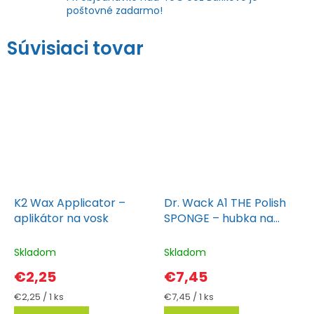
poštovné zadarmo!
Súvisiaci tovar
K2 Wax Applicator –
Dr. Wack A1 THE Polish
aplikátor na vosk
SPONGE – hubka na
leštenie auta
Skladom
Skladom
€2,25
€7,45
Jednotková
Jednotková
€2,25 / 1 ks
€7,45 / 1 ks
cena:
cena: