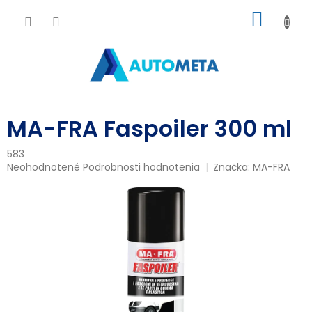
Prejsť
NÁKU
na
obsah
KOŠÍK
MA-FRA Faspoiler 300 ml
583
Priemerné
Neohodnotené
Podrobnosti hodnotenia
Značka:
MA-FRA
hodnotenie
produktu
je
0,0
z
5
hviezdičiek.