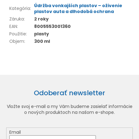
Údržba vonkajších plastov – oživenie
Kategória
:
plastov auta a dlhodobá ochrana
Záruka
:
2 roky
EAN
:
8005553001360
Použitie
:
plasty
Objem
:
300 ml
Odoberať newsletter
Vložte svoj e-mail a my Vám budeme zasielať informácie
o nových produktoch na našom e-shope.
Email