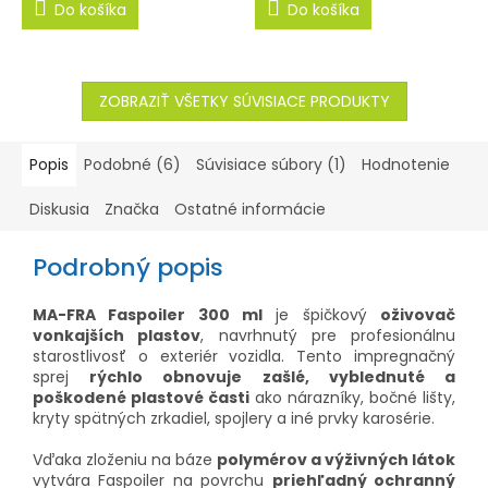
Do košíka
Do košíka
ZOBRAZIŤ VŠETKY SÚVISIACE PRODUKTY
Popis
Podobné (6)
Súvisiace súbory (1)
Hodnotenie
Diskusia
Značka
Ostatné informácie
Podrobný popis
MA-FRA Faspoiler 300 ml
je špičkový
oživovač
vonkajších plastov
, navrhnutý pre profesionálnu
starostlivosť o exteriér vozidla. Tento impregnačný
sprej
rýchlo obnovuje zašlé, vyblednuté a
poškodené plastové časti
ako nárazníky, bočné lišty,
kryty spätných zrkadiel, spojlery a iné prvky karosérie.
Vďaka zloženiu na báze
polymérov a výživných látok
vytvára Faspoiler na povrchu
priehľadný ochranný