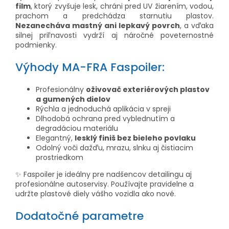
film
, ktorý zvyšuje lesk, chráni pred UV žiarením, vodou,
prachom a predchádza starnutiu plastov.
Nezanecháva mastný ani lepkavý povrch
, a vďaka
silnej priľnavosti vydrží aj náročné poveternostné
podmienky.
Výhody MA-FRA Faspoiler:
Profesionálny
oživovač exteriérových plastov
a gumených dielov
Rýchla a jednoduchá aplikácia v spreji
Dlhodobá ochrana pred vyblednutím a
degradáciou materiálu
Elegantný,
lesklý finiš bez bieleho povlaku
Odolný voči dažďu, mrazu, slnku aj čistiacim
prostriedkom
✨ Faspoiler je ideálny pre nadšencov detailingu aj
profesionálne autoservisy. Používajte pravidelne a
udržte plastové diely vášho vozidla ako nové.
Dodatočné parametre