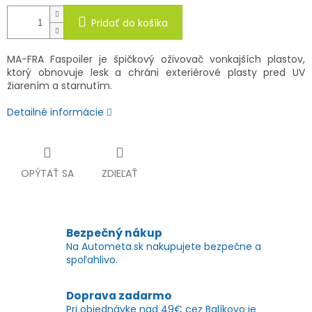
Pridať do košíka
MA-FRA Faspoiler je špičkový oživovač vonkajších plastov,
ktorý obnovuje lesk a chráni exteriérové plasty pred UV
žiarením a starnutím.
Detailné informácie
OPÝTAŤ SA
ZDIEĽAŤ
Bezpečný nákup
Na Autometa.sk nakupujete bezpečne a
spoľahlivo.
Doprava zadarmo
Pri objednávke nad 49€ cez Balíkovo je