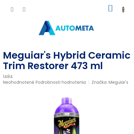
Prejsť
NÁKU
na
obsah
KOŠÍK
Meguiar's Hybrid Ceramic
Trim Restorer 473 ml
1484
Priemerné
Neohodnotené
Podrobnosti hodnotenia
Značka:
Meguiar's
hodnotenie
produktu
je
0,0
z
5
hviezdičiek.