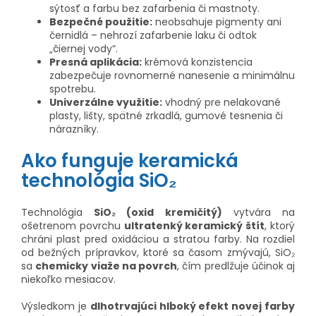
sýtosť a farbu bez zafarbenia či mastnoty.
Bezpečné použitie:
neobsahuje pigmenty ani
černidlá – nehrozí zafarbenie laku či odtok
„čiernej vody“.
Presná aplikácia:
krémová konzistencia
zabezpečuje rovnomerné nanesenie a minimálnu
spotrebu.
Univerzálne využitie:
vhodný pre nelakované
plasty, lišty, spätné zrkadlá, gumové tesnenia či
nárazníky.
Ako funguje keramická
technológia SiO₂
Technológia
SiO₂ (oxid kremičitý)
vytvára na
ošetrenom povrchu
ultratenký keramický štít
, ktorý
chráni plast pred oxidáciou a stratou farby. Na rozdiel
od bežných prípravkov, ktoré sa časom zmývajú, SiO₂
sa
chemicky viaže na povrch
, čím predlžuje účinok aj
niekoľko mesiacov.
Výsledkom je
dlhotrvajúci hlboký efekt novej farby