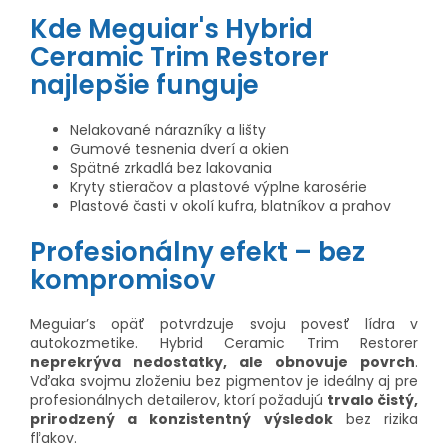
Kde Meguiar's Hybrid
Ceramic Trim Restorer
najlepšie funguje
Nelakované nárazníky a lišty
Gumové tesnenia dverí a okien
Spätné zrkadlá bez lakovania
Kryty stieračov a plastové výplne karosérie
Plastové časti v okolí kufra, blatníkov a prahov
Profesionálny efekt – bez
kompromisov
Meguiar’s opäť potvrdzuje svoju povesť lídra v
autokozmetike. Hybrid Ceramic Trim Restorer
neprekrýva nedostatky, ale obnovuje povrch
.
Vďaka svojmu zloženiu bez pigmentov je ideálny aj pre
profesionálnych detailerov, ktorí požadujú
trvalo čistý,
prirodzený a konzistentný výsledok
bez rizika
fľakov.