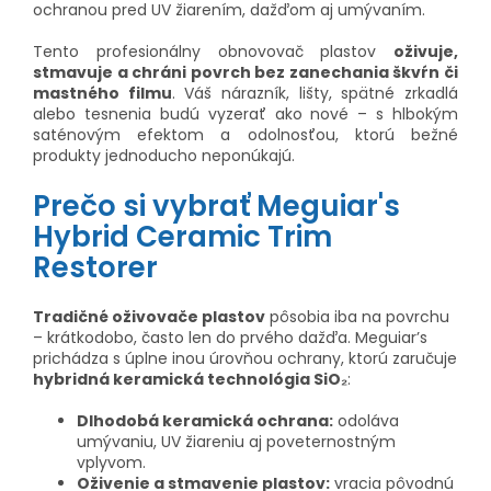
ochranou pred UV žiarením, dažďom aj umývaním.
Tento profesionálny obnovovač plastov
oživuje,
stmavuje a chráni povrch bez zanechania škvŕn či
mastného filmu
. Váš nárazník, lišty, spätné zrkadlá
alebo tesnenia budú vyzerať ako nové – s hlbokým
saténovým efektom a odolnosťou, ktorú bežné
produkty jednoducho neponúkajú.
Prečo si vybrať Meguiar's
Hybrid Ceramic Trim
Restorer
Tradičné oživovače plastov
pôsobia iba na povrchu
– krátkodobo, často len do prvého dažďa. Meguiar’s
prichádza s úplne inou úrovňou ochrany, ktorú zaručuje
hybridná keramická technológia SiO₂
:
Dlhodobá keramická ochrana:
odoláva
umývaniu, UV žiareniu aj poveternostným
vplyvom.
Oživenie a stmavenie plastov:
vracia pôvodnú