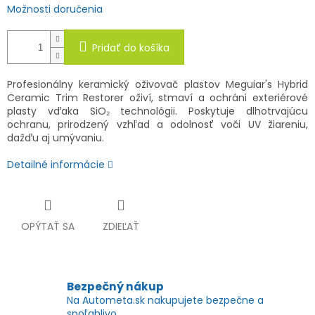
Možnosti doručenia
Pridať do košíka
Profesionálny keramický oživovač plastov Meguiar's Hybrid
Ceramic Trim Restorer oživí, stmaví a ochráni exteriérové
plasty vďaka SiO₂ technológii. Poskytuje dlhotrvajúcu
ochranu, prirodzený vzhľad a odolnosť voči UV žiareniu,
dažďu aj umývaniu.
Detailné informácie
OPÝTAŤ SA
ZDIEĽAŤ
Bezpečný nákup
Na Autometa.sk nakupujete bezpečne a
spoľahlivo.