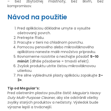
– bez zbytočnej mastnoty, bez škvŕn, bez
kompromisov.
Návod na použitie
Pred aplikáciou dôkladne umyte a vysušte
ošetrovaný povrch.
Pretrepte fľašu.
Pracujte v tieni na chladnom povrchu.
Pomocou penového alebo mikrovláknového
aplikátora naneste malé množstvo prípravku.
Rovnomerne rozotrite a nechajte pôsobiť
5–10
minút
(dlhšie pôsobenie = tmavší efekt).
Zvyšok produktu utrite čistou mikrovláknovou
utierkou.
Pre silne vyblednuté plasty aplikáciu zopakujte
2–
3×
.
Tip od Meguiar’s:
Pred ošetrením plastov použite čistič
Meguiar’s Heavy
Duty Multi-Purpose Cleaner
, aby ste odstránili všetky
zvyšky starých produktov a nečistoty. Výsledok bude
výrazne lepší a trvácnejší.