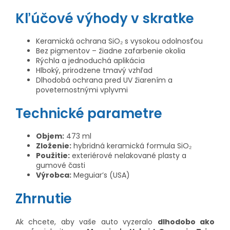
Kľúčové výhody v skratke
Keramická ochrana SiO₂ s vysokou odolnosťou
Bez pigmentov – žiadne zafarbenie okolia
Rýchla a jednoduchá aplikácia
Hlboký, prirodzene tmavý vzhľad
Dlhodobá ochrana pred UV žiarením a
poveternostnými vplyvmi
Technické parametre
Objem:
473 ml
Zloženie:
hybridná keramická formula SiO₂
Použitie:
exteriérové nelakované plasty a
gumové časti
Výrobca:
Meguiar’s (USA)
Zhrnutie
Ak chcete, aby vaše auto vyzeralo
dlhodobo ako