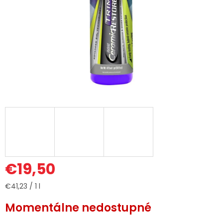
€19,50
Jednotková
€41,23 / 1 l
cena:
Momentálne nedostupné