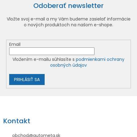
Odoberať newsletter
Vložte svoj e-mail a my Vám budeme zasielať informácie
o nových produktoch na našom e-shope.
Email
Vložením e-mailu súhlasíte s
podmienkami ochrany
osobných údajov
PRIHLÁSIŤ SA
Z
á
p
Kontakt
ä
t
obchod
@
autometa.sk