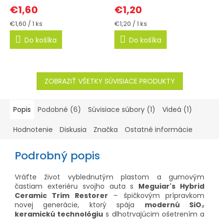
€1,60
€1,20
Jednotková
Jednotková
€1,60 / 1 ks
€1,20 / 1 ks
cena:
cena:
Do košíka
Do košíka
ZOBRAZIŤ VŠETKY SÚVISIACE PRODUKTY
Popis
Podobné (6)
Súvisiace súbory (1)
Videá (1)
Hodnotenie
Diskusia
Značka
Ostatné informácie
Podrobný popis
Vráťte život vyblednutým plastom a gumovým
častiam exteriéru svojho auta s
Meguiar's Hybrid
Ceramic Trim Restorer
– špičkovým prípravkom
novej generácie, ktorý spája
modernú SiO₂
keramickú technológiu
s dlhotrvajúcim ošetrením a