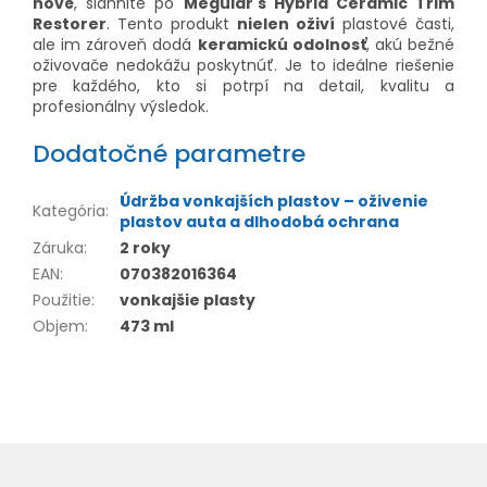
nové
, siahnite po
Meguiar's Hybrid Ceramic Trim
Restorer
. Tento produkt
nielen oživí
plastové časti,
ale im zároveň dodá
keramickú odolnosť
, akú bežné
oživovače nedokážu poskytnúť. Je to ideálne riešenie
pre každého, kto si potrpí na detail, kvalitu a
profesionálny výsledok.
Dodatočné parametre
Údržba vonkajších plastov – oživenie
Kategória
:
plastov auta a dlhodobá ochrana
Záruka
:
2 roky
EAN
:
070382016364
Použitie
:
vonkajšie plasty
Objem
:
473 ml