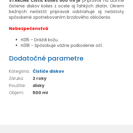
STARLINE Čistič kolies 500 ml je
prípravok na účinné
čistenie diskov kolies z ocele aj ľahkých zliatin. Okrem
bežných nečistôt prípravok odstraňuje aj nečistoty
spôsobené opotrebovaním brzdového obloženia.
Nebezpečenstvá
H315 - Dráždi kožu.
H318 - Spôsobuje vážne poškodenie očí.
Dodatočné parametre
Kategória
:
Čističe diskov
Záruka
:
2 roky
Použitie
:
disky
Objem
:
500 ml