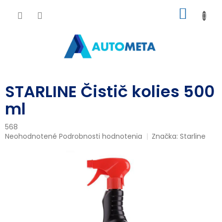
Prejsť
NÁKU
na
obsah
KOŠÍK
STARLINE Čistič kolies 500
ml
568
Priemerné
Neohodnotené
Podrobnosti hodnotenia
Značka:
Starline
hodnotenie
produktu
je
0,0
z
5
hviezdičiek.