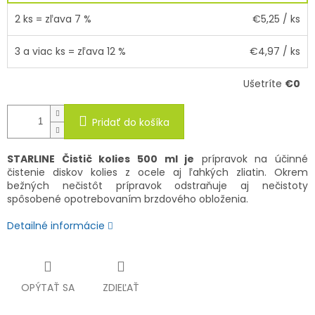
2 ks = zľava 7 %
€5,25
/ ks
3 a viac ks = zľava 12 %
€4,97
/ ks
Ušetríte
€0
Pridať do košíka
STARLINE Čistič kolies 500 ml je
prípravok na účinné
čistenie diskov kolies z ocele aj ľahkých zliatin. Okrem
bežných nečistôt prípravok odstraňuje aj nečistoty
spôsobené opotrebovaním brzdového obloženia.
Detailné informácie
OPÝTAŤ SA
ZDIEĽAŤ