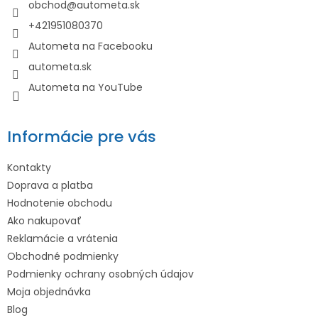
t
obchod
@
autometa.sk
i
+421951080370
e
Autometa na Facebooku
autometa.sk
Autometa na YouTube
Informácie pre vás
Kontakty
Doprava a platba
Hodnotenie obchodu
Ako nakupovať
Reklamácie a vrátenia
Obchodné podmienky
Podmienky ochrany osobných údajov
Moja objednávka
Blog