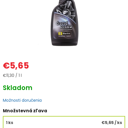
€5,65
Jednotková
€11,30 / 1 l
cena:
Skladom
Možnosti doručenia
Množstevná zľava
1 ks
€5,65
/ ks