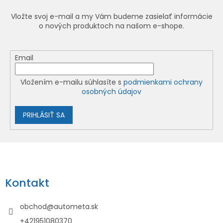
Vložte svoj e-mail a my Vám budeme zasielať informácie
o nových produktoch na našom e-shope.
Email
Vložením e-mailu súhlasíte s
podmienkami ochrany
osobných údajov
PRIHLÁSIŤ SA
Z
á
p
Kontakt
ä
t
obchod
@
autometa.sk
i
+421951080370