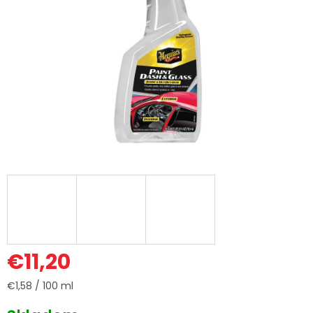
€11,20
Jednotková
€1,58 / 100 ml
cena: