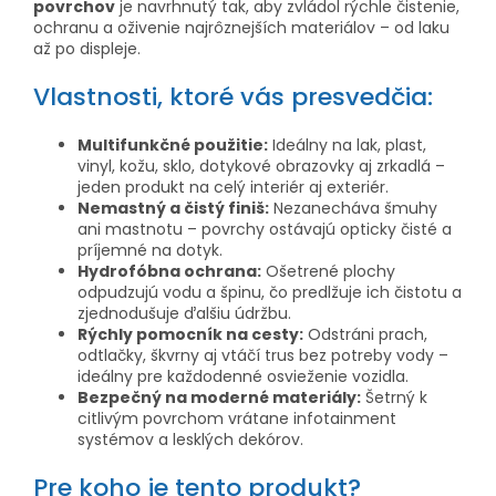
povrchov
je navrhnutý tak, aby zvládol rýchle čistenie,
ochranu a oživenie najrôznejších materiálov – od laku
až po displeje.
Vlastnosti, ktoré vás presvedčia:
Multifunkčné použitie:
Ideálny na lak, plast,
vinyl, kožu, sklo, dotykové obrazovky aj zrkadlá –
jeden produkt na celý interiér aj exteriér.
Nemastný a čistý finiš:
Nezanecháva šmuhy
ani mastnotu – povrchy ostávajú opticky čisté a
príjemné na dotyk.
Hydrofóbna ochrana:
Ošetrené plochy
odpudzujú vodu a špinu, čo predlžuje ich čistotu a
zjednodušuje ďalšiu údržbu.
Rýchly pomocník na cesty:
Odstráni prach,
odtlačky, škvrny aj vtáčí trus bez potreby vody –
ideálny pre každodenné osvieženie vozidla.
Bezpečný na moderné materiály:
Šetrný k
citlivým povrchom vrátane infotainment
systémov a lesklých dekórov.
Pre koho je tento produkt?