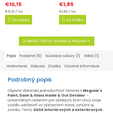
€10,15
€1,85
Jednotková
Jednotková
€10,15 / 1 ks
€1,85 / 1 ks
cena:
cena:
Do košíka
Do košíka
ZOBRAZIŤ VŠETKY SÚVISIACE PRODUKTY
Popis
Podobné (6)
Súvisiace súbory (1)
Videá (1)
Hodnotenie
Diskusia
Značka
Ostatné informácie
Podrobný popis
Objavte dokonalú jednoduchosť čistenia s
Meguiar's
Paint, Dash & Glass Inside & Out Detailer
–
univerzálnym riešením pre všetkých, ktorí chcú svoje
vozidlo udržiavať vo výstavnom stave, zvnútra aj
zvonku. Tento
čistič interiérových a exteriérových