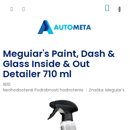
Prejsť
NÁKU
na
obsah
KOŠÍK
Meguiar's Paint, Dash &
Glass Inside & Out
Detailer 710 ml
1610
Priemerné
Neohodnotené
Podrobnosti hodnotenia
Značka:
Meguiar's
hodnotenie
produktu
je
0,0
z
5
hviezdičiek.