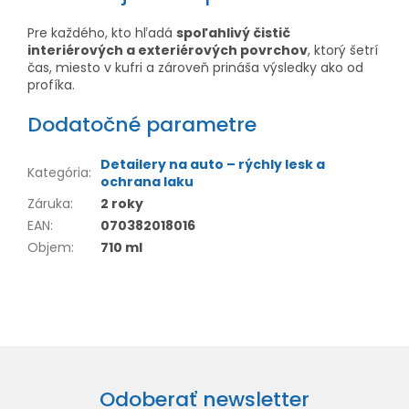
Pre každého, kto hľadá
spoľahlivý čistič
interiérových a exteriérových povrchov
, ktorý šetrí
čas, miesto v kufri a zároveň prináša výsledky ako od
profíka.
Dodatočné parametre
Detailery na auto – rýchly lesk a
Kategória
:
ochrana laku
Záruka
:
2 roky
EAN
:
070382018016
Objem
:
710 ml
Odoberať newsletter