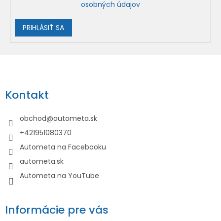
osobných údajov
PRIHLÁSIŤ SA
Z
á
p
Kontakt
ä
t
obchod
@
autometa.sk
i
+421951080370
e
Autometa na Facebooku
autometa.sk
Autometa na YouTube
Informácie pre vás