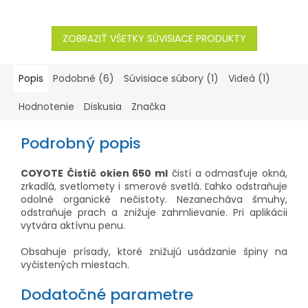
ZOBRAZIŤ VŠETKY SÚVISIACE PRODUKTY
Popis
Podobné (6)
Súvisiace súbory (1)
Videá (1)
Hodnotenie
Diskusia
Značka
Podrobný popis
COYOTE Čistič okien 650 ml
čistí a odmasťuje okná,
zrkadlá, svetlomety i smerové svetlá. Ľahko odstraňuje
odolné organické nečistoty. Nezanecháva šmuhy,
odstraňuje prach a znižuje zahmlievanie. Pri aplikácii
vytvára aktívnu penu.
Obsahuje prísady, ktoré znižujú usádzanie špiny na
vyčistených miestach.
Dodatočné parametre