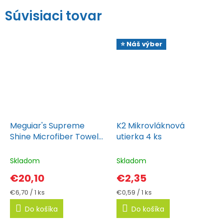
Súvisiaci tovar
⭐ Náš výber
Meguiar's Supreme
K2 Mikrovláknová
Shine Microfiber Towel
utierka 4 ks
40x60 cm (3ks)
Skladom
Skladom
€20,10
€2,35
Jednotková
Jednotková
€6,70 / 1 ks
€0,59 / 1 ks
cena:
cena:
Do košíka
Do košíka