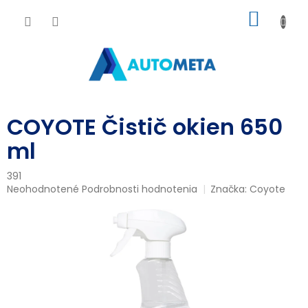
Prejsť
NÁKU
na
obsah
KOŠÍK
COYOTE Čistič okien 650
ml
391
Priemerné
Neohodnotené
Podrobnosti hodnotenia
Značka:
Coyote
hodnotenie
produktu
je
0,0
z
5
hviezdičiek.