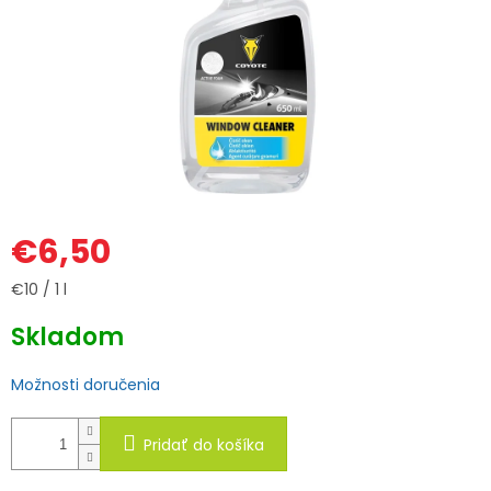
€6,50
Jednotková
€10 / 1 l
cena:
Skladom
Možnosti doručenia
Pridať do košíka